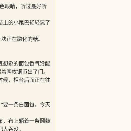
紫色眼睛，听过最好听
结上的小尾巴轻轻晃了
一块正在融化的糖。
复想象的面包香气馋醒
揣着两枚铜币出了门。
时候，柜台后面正在往
“要一条白面包，今天
布，布上躺着一条圆鼓
把人吞没。