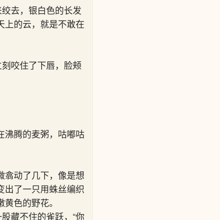
来绞去，银白色的长发
天上的云，就是不敢在
立刻咬住了下唇，脸颊
在沸腾的麦粥，咕嘟咕
微翕动了几下，像是想
变出了一只用蛛丝编织
嫩黄色的野花。
股藏不住的雀跃，“你