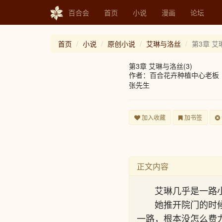
百合会
首页
小说
漫画
论坛
首页
小说
原创小说
艾琳与洛丝
第3章 艾
第3章 艾琳与洛丝(3)
作者：百合花卉种植中心老板
张先生
加入收藏
加书签
正文内容
艾琳几乎是一路
她推开院门的时
一路，根本没怎么费