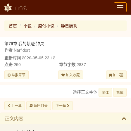
百合会
Toggl
navig
首页
小说
原创小说
钟灵毓秀
第79章 我的轨迹·钟灵
作者
Narfidort
更新时间
2026-05-05 23:12
点击
250
章节字数
2837
举报章节
加入收藏
加书签
选择正文字体
简体
繁体
上一章
返回目录
下一章
正文内容