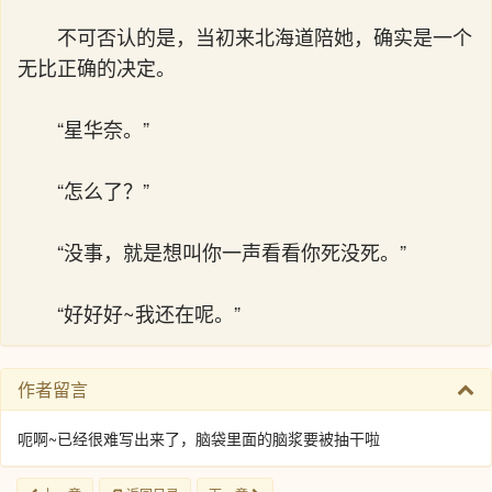
不可否认的是，当初来北海道陪她，确实是一个
无比正确的决定。
“星华奈。”
“怎么了？”
“没事，就是想叫你一声看看你死没死。”
“好好好~我还在呢。”
作者留言
呃啊~已经很难写出来了，脑袋里面的脑浆要被抽干啦