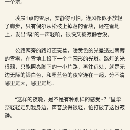
一个坑。
凌晨1点的雪原，安静得可怕，连风都似乎放轻
了脚步，只有偶尔从松枝上掉落的雪块，砸在雪地
上，发出“噗”的一声轻响，很快又被寂静吞没。
公路两旁的路灯还亮着，暖黄色的光晕透过薄薄
的雪雾，在雪地上投下一个个圆形的光斑。路灯的光
很弱，只能照亮脚下的一小片路，再往远处，就是无
边无际的银白色，和墨蓝色的夜空连在一起，分不清
哪里是天，哪里是地。
“这样的夜晚，是不是有种别样的感受~？”星华
奈轻轻走到我身边，声音放得很轻，怕打破了这份寂
静。