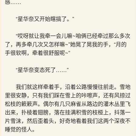
感……
“星华奈又开始瞎搞了。”
“哎呀就让我牵一会儿嘛~咱俩已经牵过那么多次
了，再多牵几次又怎样嘛~”她晃了晃我的手，“月的
手很软啊，牵着很舒服呢~”
“星华奈变态死了……”
我们就这样牵着手，沿着公路慢慢往前走。雪地
里很安静，只有我们踩在雪上的咔嚓声，还有风掠过
松枝的簌簌声。偶尔有几只麻雀从路边的灌木丛里飞
出来，扑棱着翅膀，落在挂满积雪的枝桠上，抖落一
片雪沫，然后歪着头，好奇地看着我们这两个深夜不
睡觉的怪人。