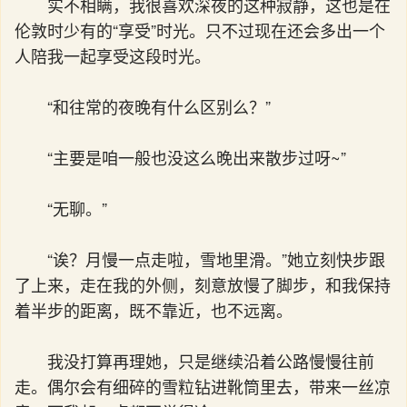
实不相瞒，我很喜欢深夜的这种寂静，这也是在
伦敦时少有的“享受”时光。只不过现在还会多出一个
人陪我一起享受这段时光。
“和往常的夜晚有什么区别么？”
“主要是咱一般也没这么晚出来散步过呀~”
“无聊。”
“诶？月慢一点走啦，雪地里滑。”她立刻快步跟
了上来，走在我的外侧，刻意放慢了脚步，和我保持
着半步的距离，既不靠近，也不远离。
我没打算再理她，只是继续沿着公路慢慢往前
走。偶尔会有细碎的雪粒钻进靴筒里去，带来一丝凉