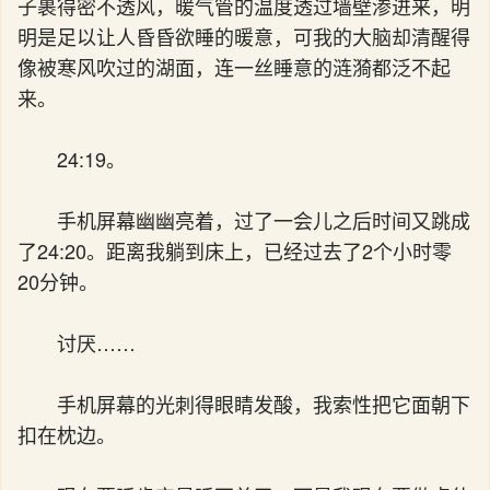
子裹得密不透风，暖气管的温度透过墙壁渗进来，明
明是足以让人昏昏欲睡的暖意，可我的大脑却清醒得
像被寒风吹过的湖面，连一丝睡意的涟漪都泛不起
来。
24:19。
手机屏幕幽幽亮着，过了一会儿之后时间又跳成
了24:20。距离我躺到床上，已经过去了2个小时零
20分钟。
讨厌……
手机屏幕的光刺得眼睛发酸，我索性把它面朝下
扣在枕边。