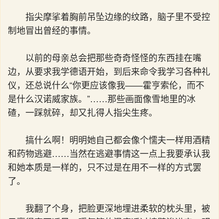
指尖摩挲着胸前吊坠边缘的纹路，脑子里不受控
制地冒出曾经的事情。
以前的母亲总会把那些奇奇怪怪的东西挂在嘴
边，从要求我学德语开始，到后来命令我学习各种礼
仪，还总说什么“你更应该像我——霍亨索伦，而不
是什么汉诺威家族。”……那些画面像雪地里的冰
碴，一踩就碎，却又扎得人指尖生疼。
搞什么啊！明明她自己都会像个懦夫一样用酒精
和药物逃避……当然在逃避事情这一点上我要承认我
和她本质是一样的，只不过是在用不一样的方式罢
了。
我翻了个身，把脸更深地埋进柔软的枕头里，被