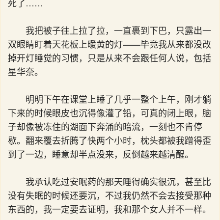
死了……
我把被子往上拉了拉，一直裹到下巴，只露出一
双眼睛盯着天花板上暖黄的灯——毕竟我从来都没改
掉开灯睡觉的习惯，只是从来不会跟任何人说，包括
星华奈。
明明下午在课堂上睡了几乎一整个上午，刚才躺
下来的时候眼皮也沉得像灌了铅，可真的闭上眼，脑
子却像被冻住的湖面下奔涌的暗流，一刻也不肯停
歇。翻来覆去折腾了快两个小时，枕头都被我蹭得歪
到了一边，睡意却半点没来，反倒越来越清醒。
我承认吃过安眠药的那天睡得确实很沉，甚至比
没有失眠的时候还要沉，不过我仍然不会去接受那种
东西的，我一定要去证明，我和那个女人并不一样。