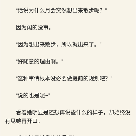
“话说为什么月会突然想出来散步呢？”
因为闲的没事。
“因为想出来散步，所以就出来了。”
“好随意的理由啊。”
“这种事情根本没必要做提前的规划吧？”
“说的也是呢~”
看着她明显是还想再说些什么的样子，却始终没
有见她再开口。