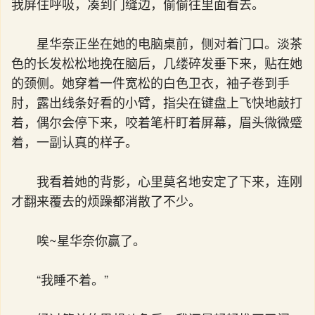
我屏住呼吸，凑到门缝边，偷偷往里面看去。
星华奈正坐在她的电脑桌前，侧对着门口。淡茶
色的长发松松地挽在脑后，几缕碎发垂下来，贴在她
的颈侧。她穿着一件宽松的白色卫衣，袖子卷到手
肘，露出线条好看的小臂，指尖在键盘上飞快地敲打
着，偶尔会停下来，咬着笔杆盯着屏幕，眉头微微蹙
着，一副认真的样子。
我看着她的背影，心里莫名地安定了下来，连刚
才翻来覆去的烦躁都消散了不少。
唉~星华奈你赢了。
“我睡不着。”