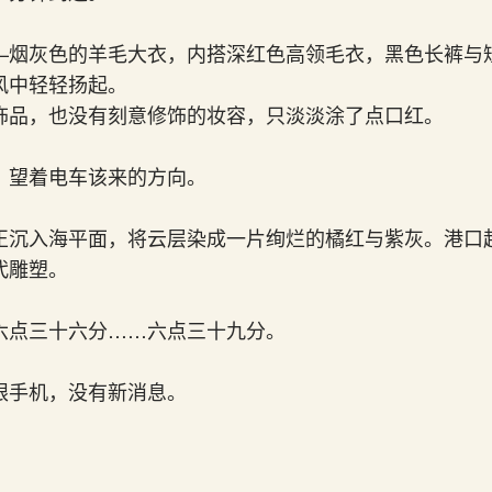
—烟灰色的羊毛大衣，内搭深红色高领毛衣，黑色长裤与
风中轻轻扬起。
饰品，也没有刻意修饰的妆容，只淡淡涂了点口红。
，望着电车该来的方向。
正沉入海平面，将云层染成一片绚烂的橘红与紫灰。港口
代雕塑。
六点三十六分……六点三十九分。
眼手机，没有新消息。