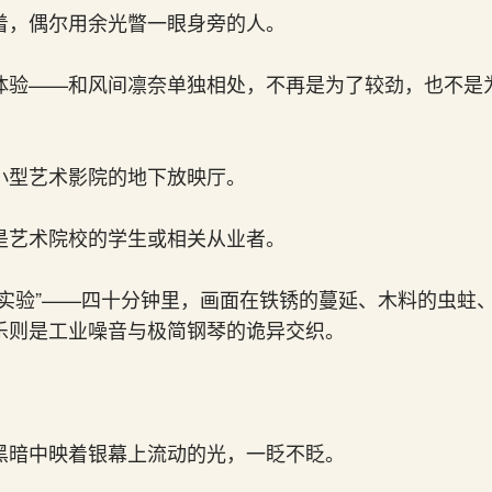
着，偶尔用余光瞥一眼身旁的人。
体验——和风间凛奈单独相处，不再是为了较劲，也不是
。
小型艺术影院的地下放映厅。
是艺术院校的学生或相关从业者。
“实验”——四十分钟里，画面在铁锈的蔓延、木料的虫蛀
乐则是工业噪音与极简钢琴的诡异交织。
。
黑暗中映着银幕上流动的光，一眨不眨。