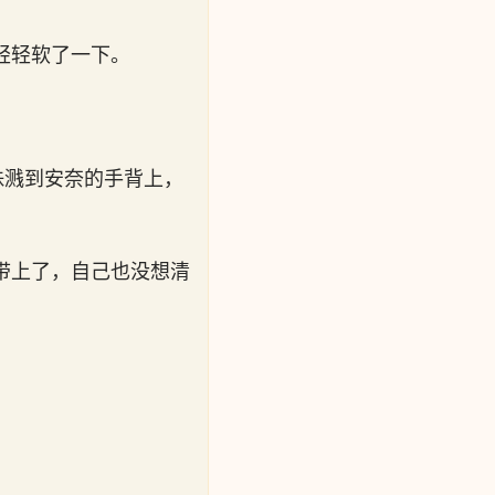
轻轻软了一下。
珠溅到安奈的手背上，
带上了，自己也没想清
。