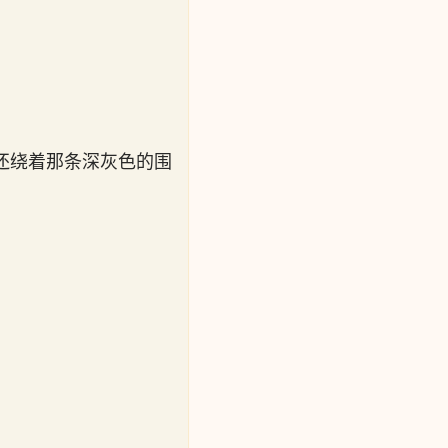
还绕着那条深灰色的围
。