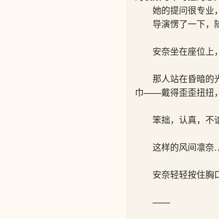
她的提问很专业
导演愣了一下，
安奈坐在座位上
那人站在昏暗的
巾——戴得歪歪扭扭
笨拙，认真，不
这样的风间凛奈
安奈轻轻按住胸
——