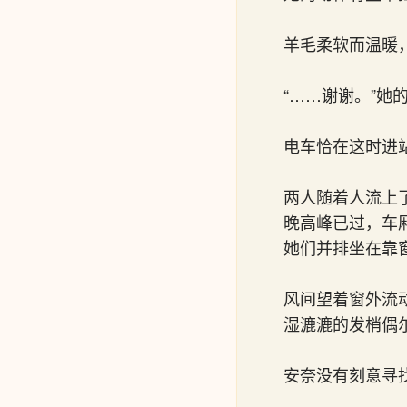
羊毛柔软而温暖
“……谢谢。”
电车恰在这时进
两人随着人流上
晚高峰已过，车
她们并排坐在靠
风间望着窗外流
湿漉漉的发梢偶
安奈没有刻意寻