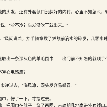
漉的头发，还有外套领口没翻好的内衬，心里不知怎么，
声说，“冷不冷？头发没吹干就出来。”
冷。”风间说着，抬手随意拨了拨额前滴水的碎发，几颗水
里取出一条深灰色的羊毛围巾——出门前不知怎的就顺手
不算心电感应？
围巾递过去，“海风凉，湿头发容易感冒。”
围巾，愣了一下，才接过去。
拙，把围巾在脖子上绕了两圈，末端胡乱地塞进外套领口