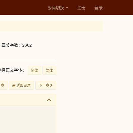
繁简切换
注册
登录
章节字数：2662
选择正文字体：
简体
繁体
一章
返回目录
下一章