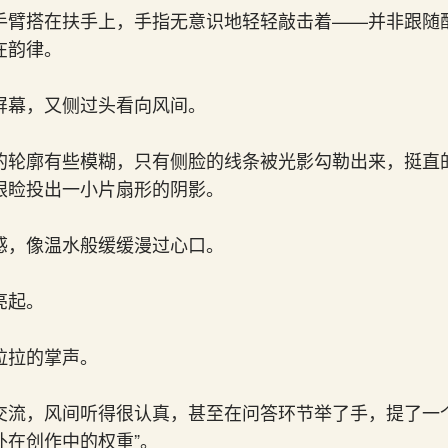
手臂搭在扶手上，手指无意识地轻轻敲击着——并非跟随
在韵律。
屏幕，又侧过头看向风间。
的轮廓有些模糊，只有侧脸的线条被光影勾勒出来，挺直
眼睑投出一小片扇形的阴影。
感，像温水般缓缓漫过心口。
亮起。
拉拉的掌声。
交流，风间听得很认真，甚至在问答环节举了手，提了一
外在创作中的权重”。