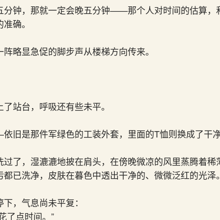
五分钟，那就一定会晚五分钟——那个人对时间的估算，
的准确。
一阵略显急促的脚步声从楼梯方向传来。
上了站台，呼吸还有些未平。
—依旧是那件军绿色的工装外套，里面的T恤则换成了干
洗过了，湿漉漉地披在肩头，在傍晚微凉的风里蒸腾着稀
污都已洗净，皮肤在暮色中透出干净的、微微泛红的光泽
停下，气息尚未平复：
花了点时间。”