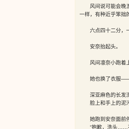
风间说可能会晚
一样，有种近乎笨拙
六点四十二分，
安奈抬起头。
风间凛奈小跑着
她也换了衣服—
深亚麻色的长发
脸上和手上的泥
她跑到安奈面前
“抱歉，洗头……