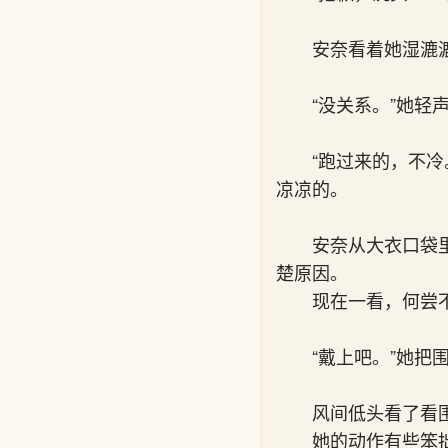
安奈看着她湿漉
“没关系。”她轻
“跑过来的，不
凉凉的。
安奈从大衣口袋
楚原因。
现在一看，何尝
“戴上吧。”她把
风间低头看了看
她的动作有些笨