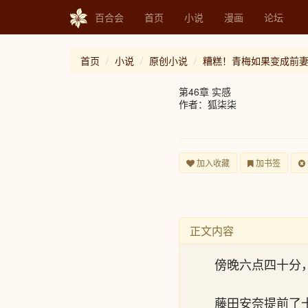
百合会
首页
小说
漫画
论坛
首页
小说
原创小说
糟糕！青梅如果变成前
第46章 实感
作者：狐柒柒
加入收藏
加书签
正文内容
傍晚六点四十分
藤田安奈提前了