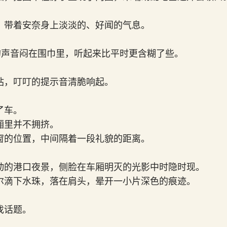
，带着安奈身上淡淡的、好闻的气息。
她的声音闷在围巾里，听起来比平时更含糊了些。
站，叮叮的提示音清脆响起。
了车。
厢里并不拥挤。
窗的位置，中间隔着一段礼貌的距离。
动的港口夜景，侧脸在车厢明灭的光影中时隐时现。
尔滴下水珠，落在肩头，晕开一小片深色的痕迹。
找话题。