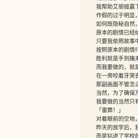
我帮助艾丽娅赢
作假的过于明显
如何既隐秘自然
原本的剧情已经
只要我依照故事
按照原本的剧情
胜利就是手到擒
而我要做的，就
在一旁咬着牙哭
那副画面不管怎
当然，为了确保
我要做的当然只
「雷葬！」
对着眼前的空地
昨天的放学后，
而是钻进了学校