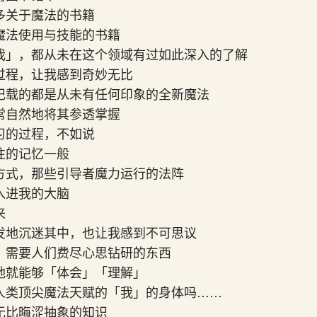
多关于魔法的书籍
魔法使用与技能的书籍
我」，都从未在这个领域有过如此深入的了解
过程，让我感到奇妙无比
记载的都是从未有任何印象的全新魔法
常自然地将其参透掌握
习的过程，不如说
往的记忆一般
方式，那些引导者魔力运行的法阵
入进我的大脑
来
发地沉迷其中，也让我感到不可思议
，需要人们费尽心思钻研的东西
地就能够「体会」「理解」
人类顶尖魔法天赋的「我」的身体吗……
无比晦涩抽象的知识