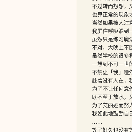
不过转而想想，
也算正常的现象
当然如果被人注
我屏住呼吸躲到
虽然只是练习魔
不对，大晚上不
虽然学校的很多
一想到不可一世
不禁让「我」哑
趁着没有人在，
为了不让任何意
既不至于放水，
为了艾丽娅而努
我如此地鼓励自
……
等了好久也没有