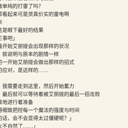
做单纯的打雷了吗？
那看起来可是货真价实的雷电啊
来
这是眼下最好的结果
正事吧」
最开始艾丽娅会出现那样的状况
，就说明与原本的剧情一样
的一开始艾丽娅会做出那样的招式
的应对，是这样的……
，我需要走到这里，然后开始蓄力
，最后就可以等待着被艾丽娅的最后一招击败
致地进行着准备
得细致把控每一个魔法的强度与时间
的话，会不会显得太过僵硬呢？」
太不自然了……」