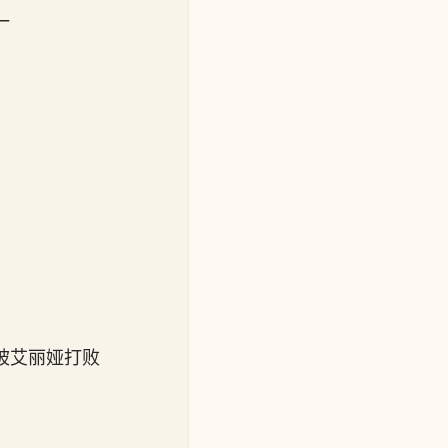
一
被艾丽娅打败