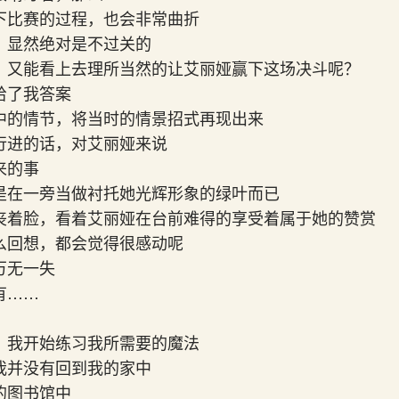
下比赛的过程，也会非常曲折
，显然绝对是不过关的
，又能看上去理所当然的让艾丽娅赢下这场决斗呢？
给了我答案
中的情节，将当时的情景招式再现出来
行进的话，对艾丽娅来说
来的事
是在一旁当做衬托她光辉形象的绿叶而已
丧着脸，看着艾丽娅在台前难得的享受着属于她的赞赏
么回想，都会觉得很感动呢
万无一失
有……
，我开始练习我所需要的魔法
我并没有回到我的家中
的图书馆中