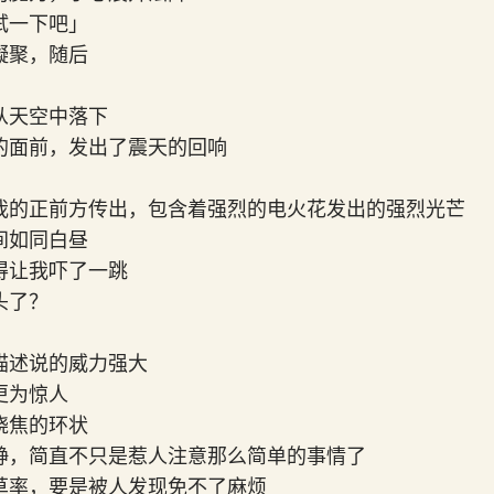
试一下吧」
凝聚，随后
从天空中落下
的面前，发出了震天的回响
我的正前方传出，包含着强烈的电火花发出的强烈光芒
间如同白昼
得让我吓了一跳
头了？
描述说的威力强大
更为惊人
烧焦的环状
静，简直不只是惹人注意那么简单的事情了
草率，要是被人发现免不了麻烦