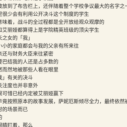
被放到了布告栏上，还伴随着整个学校争议最大的名字之
里很少会有利用公开决斗这个制度的学生
意味着，战斗的全过程都是全开放给观众观摩的
和艾丽娅都算得上是学院精英班级的顶尖学生
长之女的「我」
小小的家庭都会与我的父亲有所来往
亲还与财务大臣来往紧密
要巴结我的人还是占多数的
然而然地被那些人看在眼里
我」有关的决斗
关注度也并非意外
很可惜已经内定被艾丽娅赢下
毕竟按照原本的故事发展，萨妮厄斯倾尽全力，最终依然
时的场景而已
的
眼睛盯着，那么