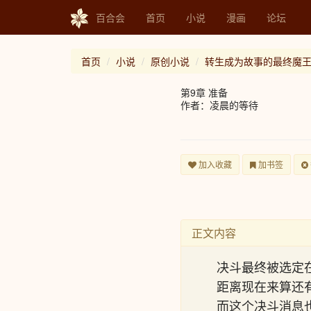
百合会
首页
小说
漫画
论坛
首页
小说
原创小说
转生成为故事的最终魔
第9章 准备
作者：凌晨的等待
加入收藏
加书签
正文内容
决斗最终被选定
距离现在来算还
而这个决斗消息