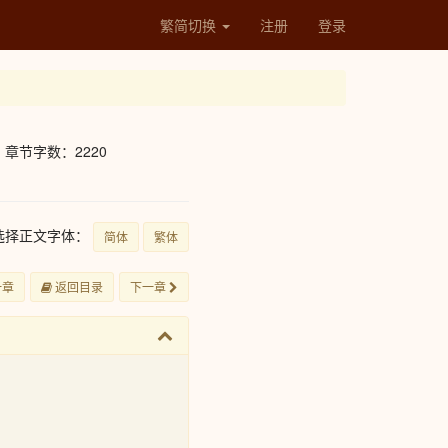
繁简切换
注册
登录
章节字数：2220
选择正文字体：
简体
繁体
一章
返回目录
下一章