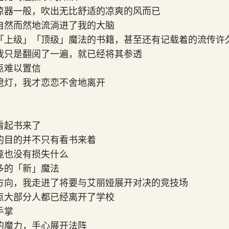
凉器一般，吹出无比舒适的凉爽的风而已
自然而然地流淌进了我的大脑
「上级」「顶级」魔法的书籍，甚至还有记载着的流传许
我只是翻阅了一遍，就已经将其参透
点难以置信
熄灯，我才恋恋不舍地离开
看起书来了
的目的并不只有看书来着
竟也没有损失什么
多的「新」魔法
方向，我走进了将要与艾丽娅展开对决的竞技场
点大部分人都已经离开了学校
手掌
的魔力，手心展开法阵