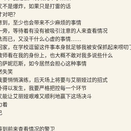
又不是爆炸，如果只是打雷的话
才对吧？
意到，至少也会带来不少麻烦的事情
一旁，等待着有没有被吸引注意的人来查看情况
法而已，又没干什么心虚的事情……
回家，在学校逗留这件事本身就足够我被安保抓起来唠叨
教师看在我的身份上，也大概不敢对我多说些什么
的萨妮厄斯，如今居然会担心这种事情
然失笑
我要悄悄演练，后天场上将要与艾丽娅过的招式
外得以发生，我要严格把控每一个环节
又能让艾丽娅艰难又顺利地赢下这场决斗
力着
己
等到前来查看情况的警卫