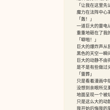
「让我在这里先
魔力在法阵中心
「轰！」
一道巨大的雷电
重重地砸在了我
「噼啪！」
巨大的爆炸声从
黑色的天空一瞬
巨大的动静不由
是不是有些做过
「雷葬」
只是看着漫画中
没想到亲眼所见
地面呈现一个被
只是这么大的动
我开始后悔我的