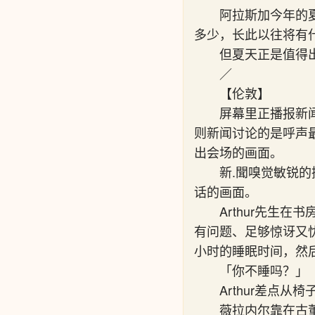
阿拉斯加今年的
多少，长此以往将有
但夏天正是值得
／
【伦敦】
屏幕里正播报新
则新闻讨论的是呼声最
出会场的画面。
新.聞嗅觉敏锐
话的画面。
Arthur先生
有问题、足够惊讶又
小时的睡眠时间，然
「你不睡吗？」
Arthur差点
薇拉内尔靠在古