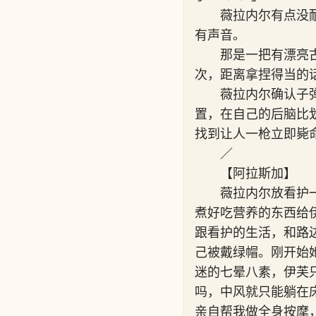
薇拉内尔有点没耐
有声音。
那是一把有漂亮
次，距离拿捏得当的
薇拉内尔确认子弹
置，在自己的后脑比
找到让人一枪立即毙
／
【阿拉斯加】
薇拉内尔放看护
煮好吃营养的东西给
跟看护的生活，和路
己被戴绿帽。刚开始
迷的七晕八素，伊芙
吗，中风就只能躺在
亲自帮我做全身按摩