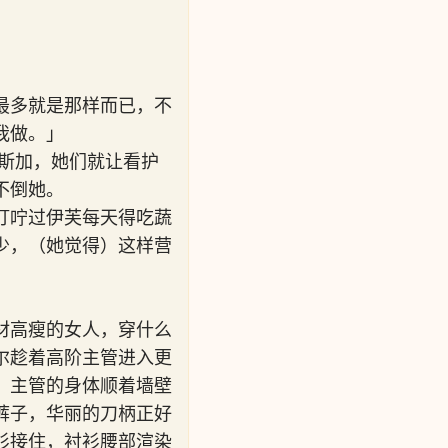
最多就是那样而已，不
我做。」
斯加，她们就让看护
不倒她。
叮咛过伊芙每天得吃蔬
少，（她觉得）这样营
材高瘦的女人，穿什么
尔趁着高阶主管进入更
；主管的身体顺着墙壁
裤子，华丽的刀柄正好
衫接住，衬衫腰部渲染