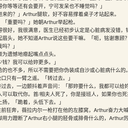
得你等等还有会要开，宁可发呆也不睡觉吗？」
来的？」Arthur腿软，好不容易撑着桌子才站起来。
「重要吗？」她朝Arthur举起枪。
得很好，我很满意，医生已经初步认定是心脏病发没错，
眉头，她不知道Arthur说这些要干嘛。「呃，铭谢惠
我吗？」
颇为遗憾地瘪起嘴点点头。
少钱？我可以给妳更多。」
给的也不多，所以不需要把你伪装成自沙或心脏病什么的
距离枪口只有一臂之遥。「转过去。」
乖乖转过去，一边颤抖着声音问：「那妳要什么，我都可以给
人可以取代你。首/相夫人死了，你是接班人，如果你也死
上扬，「跪着，头低下去。」
奋力往前狂奔，薇拉内尔一枪打在他的左膝窝，Arthur奋力
力蹬断了Arthur右小腿的胫骨或腓骨什么的，Arthu