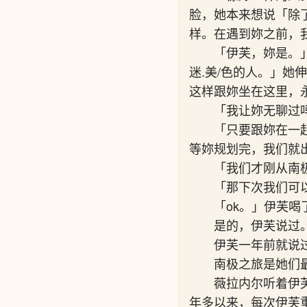
脸，她本来想说「除
样。在遇到妳之前，
「伊芙，妳是。
迷.美/色的人。」
这样跟妳坐在这里，
「我让妳无聊过
「只要跟妳在一
等妳规划完，我们就
「我们才刚从南
「那下次我们可
「ok。」伊芙喝
是的，伊芙说过。
伊芙一年前就说
南极之旅是她们
薇拉内尔听着伊
年多以来，每次伊芙