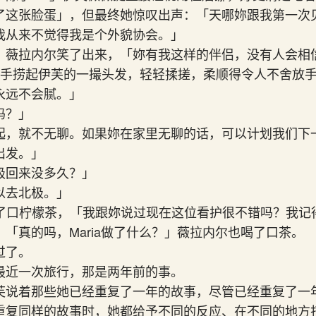
了这张脸蛋」，但最终她惊叹出声：「天哪妳跟我第一次
我从来不觉得我是个外貌协会。」
」薇拉内尔笑了出来，「妳有我这样的伴侣，没有人会相
她伸手捞起伊芙的一撮头发，轻轻揉搓，柔顺得令人不舍放
永远不会腻。」
吗？」
起，就不无聊。如果妳在家里无聊的话，可以计划我们下
出发。」
极回来没多久？」
以去北极。」
了口柠檬茶，「我跟妳说过现在这位看护很不错吗？我记得她
「真的吗，Maria做了什么？」薇拉内尔也喝了口茶。
过了。
最近一次旅行，那是两年前的事。
芙说着那些她已经重复了一年的故事，尽管已经重复了一
重复同样的故事时，她都给予不同的反应、在不同的地方