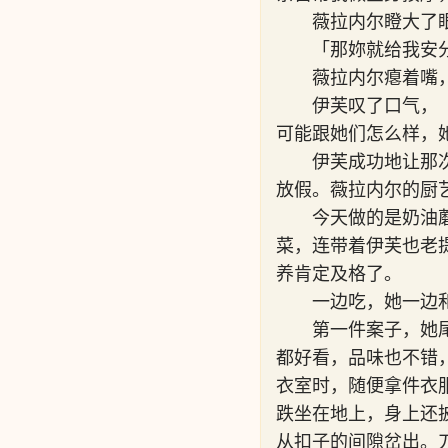
薇拉内尔瞪大了
「那妳就给我安
薇拉内尔瘪着嘴
伊芙叹了口气，
可能跟她们怎么样，
伊芙成功地让那
放假。薇拉内尔的厨
今天做的是奶油
菜，连带着伊芙也老
养肯定及格了。
一边吃，她一边
第一件案子，她
都好看，品味也不错
衣室时，随便拿件衣
跌坐在地上，身上还
从扣子的间隙岔出。