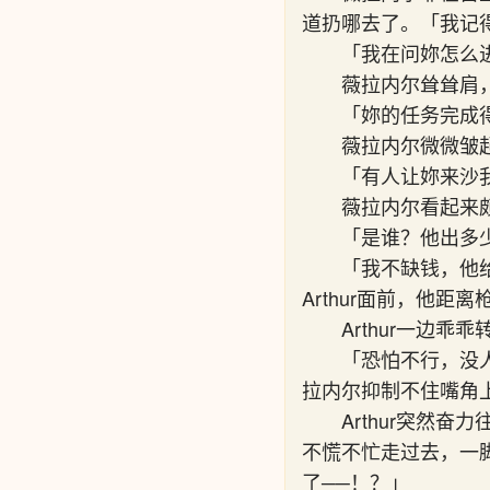
道扔哪去了。「我记
「我在问妳怎么进
薇拉内尔耸耸肩，
「妳的任务完成
薇拉内尔微微皱起
「有人让妳来沙
薇拉内尔看起来
「是谁？他出多
「我不缺钱，他
Arthur面前，他
Arthur一边
「恐怕不行，没
拉内尔抑制不住嘴角
Arthur突然
不慌不忙走过去，一脚用
了──！？」