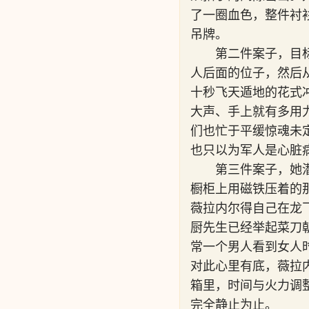
了一圈血色，整件衬
吊牌。
第二件案子，目
人后面的位子，然后
十秒飞天遁地的花式
大声、手上就有多用
们也忙于平缓惊魂未
也只以为军人是心脏
第三件案子，她
橱柜上用磁铁压着的
薇拉内尔得自己在龙
厨先生已经举起菜刀
常一个男人看到女人
对此心里有底，薇拉
箱里，时间与火力调
完全静止为止。