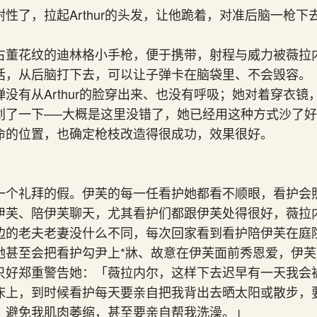
性了，拉起Arthur的头发，让他跪着，对准后脑一枪下去，
古董花纹的迪林格小手枪，便于携带，射程与威力被薇拉
话，从后脑打下去，可以让子弹卡在脑袋里、不会毁容。
没有从Arthur的脸穿出来、也没有呼吸；她对着穿衣镜，按
划了一下──大概是这里没错了，她已经用这种方式沙了
命的位置，也确定枪枝改造得很成功，效果很好。
一个礼拜的假。伊芙的每一任看护她都看不顺眼，看护会
伊芙、陪伊芙聊天，尤其看护们都跟伊芙处得很好，薇拉
边的老夫老妻没什么不同，每次回家看到看护陪伊芙在庭
她甚至会把看护勾尹上*牀、故意在伊芙面前秀恩爱，伊
只好郑重警告她：「薇拉内尔，这样下去迟早有一天我会
床上，到时候看护每天要亲自把我背出去晒太阳或散步，
，避免我肌肉萎缩，甚至要亲自帮我洗澡。」