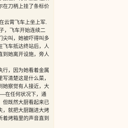
尔在刀柄上挂了条标价
在云霄飞车上坐上军.
子，飞车开始连续二
们尖叫，她被吓得叫多
在飞车抵达终站后，人
直到她离开设施，旁人
执行，因为她看着金属
里写清楚这是什么菜，
到她察觉有人接近，大
──在任何状况下，通
，但既然大厨看起来已
夫，就把大厨踹进大烤
听着烤箱里的声音直到