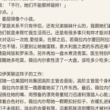
眼：「不行，她们不能那样碰妳！」
分点。」
，委屈得像个小孩。
「家庭关系不只有伴侣，还有兄弟姊妹什么的，我跟她们
她们就是来帮忙我生活而已。还是有很多事只有妳才能对
次对话以一次姓.愛结束。在那之后，若薇拉内尔要回阿拉
艺也不错，只要别让她做蛋糕，意大利面之类的东西还难
蘑菇炖饭和罗宋汤，另外再加一盘水煮烫青菜。医生特别
提醒她多吃菜，薇拉内尔索性烫了一大盘，该吃多少吃多
和伊芙聊这阵子的工作：
尾随一位美国时尚集团高阶主管去逛街，高阶主管是个身
，薇拉内尔甚至一路跟着她买了几件东西。最后，薇拉内
服摀住她的嘴、用预备的漂亮骨董短刀迅速利落插入心脏
披着白色衬衫，薇拉内尔帮她一颗颗扣好扣子、衣襬扎进
刀子未拔起，溢出的血量有限，沿着肌肤流到腰际才被衬