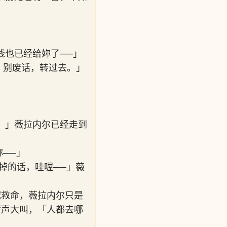
钱也已经给妳了──」
顾？别废话，转过去。」
。」薇拉内尔已经走到
妳──」
掉的话，哇喔──」薇
大喊救命，薇拉内尔只是
r厉声大叫，「人都去哪