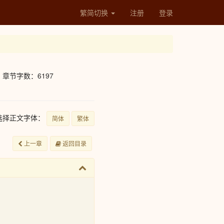
繁简切换
注册
登录
章节字数：6197
选择正文字体：
简体
繁体
上一章
返回目录