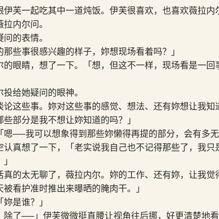
跟伊芙一起吃其中一道炖饭。伊芙很喜欢，也喜欢薇拉内
薇拉内尔问。
疑问的表情。
的那些事很感兴趣的样子，妳想现场看着吗？」
尔的眼睛，想了一下。「想，但这不一样，现场看是一回
尔投给她疑问的眼神。
谈论这些事。妳对这些事的感觉、想法、还有妳想让我知
哪些部分是我不想让妳知道的吗？」
「嗯──我可以想象得到那些妳懒得再提的部分，会有多
空认真想了一下，「老实说我自己也不记得那些了，我只
？」
活真的太无聊了，薇拉内尔。妳的工作、还有妳，让我觉
天被看护准时推出来曝晒的腌肉干。」
「妳是谁？」
。除了──」伊芙微微挺直腰让视角往后挪，好更清楚地