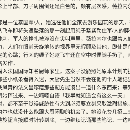
衫上半部、刀子周围倒还是白色的，颇有层次感，薇拉内
标是一位泰国军/人，她选在他们全家去游乐园玩的那天，
从飞车即将失速坠落的那一刻起用绳子紧紧勒住军/人的脖
冲刺，军人的挣扎被淹没在尖叫声里，薇拉内尔也跟着人
力，人们在眼前天旋地转的视界里无暇顾及其他，即使是
定的心跳；行凶的绳子她趁飞车还在空中时便随手扔了，
病发作。
潜入法国国际知名厨师家里。这案子没能照她原本计划的
那些小纸条看得入迷，大厨先生当然不会在他的个人笔记
飞凤舞的法文里琢磨那些配方能凑出一道什么东西来；等
朝她挥过来、一边喃喃自语「我早就知道会有这么一天」
时，都不至于觉得威胁性有大到必须要立刻采取激烈措施
内尔也就没什么能跟大厨闲聊的机会了。她没花费几招工
整旋钮直接顺时针转到底，一边继续记诵那些笔记、一边