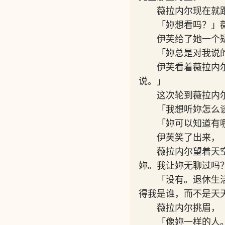
薇拉内尔现在就
「妳想看吗？」
伊芙给了她一个
「妳总是对我说
伊芙看着薇拉内
说。」
这次轮到薇拉内
「我想听妳怎么
「妳可以知道有
伊芙笑了出来，
薇拉内尔望着天
妳。我让妳无聊过吗
「没有。退休生
得我是谁，而不是天
薇拉内尔挑眉，
「像妳一样的人