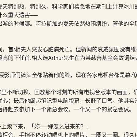
夏天特别热、特别久，科学家们着急地在期刊上计算冰川
什么重大遗害──
出游的时候哪。阿拉斯加的夏天依然热闹缤纷，管他的全
闻，首/相夫人突发心脏病死亡。但新闻的哀戚氛围没有维
高的下任首.相人选Arthur先生在为某慈善基金会致词结
的摄影师们镜头全都贴着他的脸，现在各家电视台都是幕.
在书房里不断切换、回放那个时刻的所有电视台版本的画面
忧心；最后他阖起笔记型电脑螢幕，长舒了口气。他其实
后得赶去参加下一个紧急会议，一个又一个的紧急会议。
从椅子上滚下来，「妳──妳怎么进来的？」
董柜旁，手指不停转动唱机上的唱片，一圈又一圈。很久