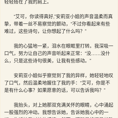
轻轻搭在了我的肩上。
“艾可，你读得真好,”安莉亚小姐的声音温柔而真
挚，带着一丝不易察觉的颤动，“不过你看起来有些
难过，这些诗句，让你想起了什么吗？”
我的心猛地一紧，泪水在眼眶里打转。我深吸一
口气，努力让自己的声音听起来正常：“没……没什
么，只是这些诗句很美，让我有些感动。”
安莉亚小姐似乎察觉到了我的异样，她轻轻地叹
了口气，然后温柔地握住了我的手：“艾可，你是不
是有什么心事？如果愿意的话，可以告诉我吗？”
我抬头，对上她那双充满关怀的眼睛，心中涌起
一股强烈的冲动。我想告诉她，告诉她我心中的一