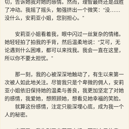
切，告诉她我对她的感情。然而，理智最终还是战胜
了冲动。我摇了摇头，勉强挤出一个微笑：“没……
没什么，安莉亚小姐，您别担心。”
安莉亚小姐看着我，眼中闪过一丝复杂的情绪。
她轻轻拍了拍我的手背，然后温柔地说：“艾可，无
论遇到什么困难，都可以来找我。我会一直在这里，
所以你不要太担忧。”
那一刻，我的心被深深地触动了，有生以来第一
次被人如此地关注。尽管我只是个卑微的佣人，安莉
亚小姐依旧保持她的温柔与善良，我更加坚定了对她
的感情，我爱她，想照顾她，想看见她幸福的笑脸。
就算这份感情，注定只能深埋心底，成为我一个
人的秘密。