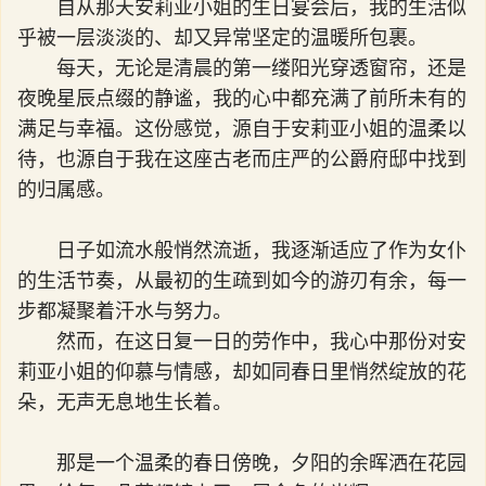
自从那天安莉亚小姐的生日宴会后，我的生活似
乎被一层淡淡的、却又异常坚定的温暖所包裹。
每天，无论是清晨的第一缕阳光穿透窗帘，还是
夜晚星辰点缀的静谧，我的心中都充满了前所未有的
满足与幸福。这份感觉，源自于安莉亚小姐的温柔以
待，也源自于我在这座古老而庄严的公爵府邸中找到
的归属感。
日子如流水般悄然流逝，我逐渐适应了作为女仆
的生活节奏，从最初的生疏到如今的游刃有余，每一
步都凝聚着汗水与努力。
然而，在这日复一日的劳作中，我心中那份对安
莉亚小姐的仰慕与情感，却如同春日里悄然绽放的花
朵，无声无息地生长着。
那是一个温柔的春日傍晚，夕阳的余晖洒在花园