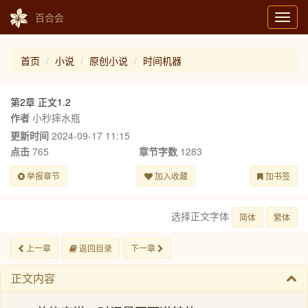
百合会
Toggl
navig
首页
小说
原创小说
时间机器
第2章 正文1.2
作者
小秒摔水瓶
更新时间
2024-09-17 11:15
点击
765
章节字数
1283
举报章节
加入收藏
加书签
选择正文字体
简体
繁体
上一章
返回目录
下一章
正文内容