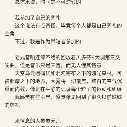
总体来说，时间是不可逆转的
我参加了自己的葬礼
这个说法有点奇怪，毕竟每个人都是自己葬礼的
主角
不过，我是作为吊唁者参加的
老式音响连绵不绝的回放着贝多芬E大调第三交
响曲，但是音乐只是表言，而无人懂其诗意
天空乌云磅礴犹如混沌密布之下的暗光森林，可
被照耀之下的地表，大雾将一切覆盖，纯白的空气沉
重而内敛，像是在平静的记录每个粒子的运动和纠缠
我感觉有些头晕，感觉像是回到了很久以前妹妹
的葬礼
来悼念的人寥寥无几