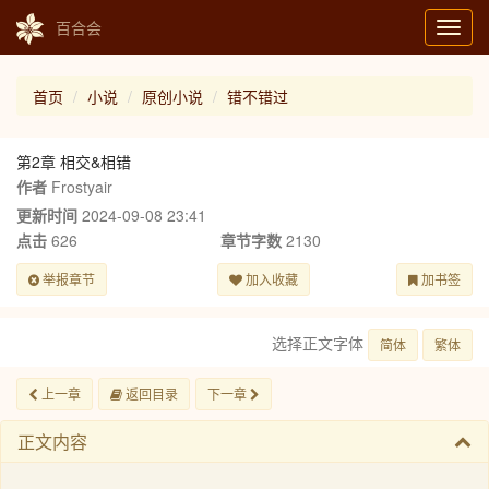
百合会
Toggl
navig
首页
小说
原创小说
错不错过
第2章 相交&相错
作者
Frostyair
更新时间
2024-09-08 23:41
点击
626
章节字数
2130
举报章节
加入收藏
加书签
选择正文字体
简体
繁体
上一章
返回目录
下一章
正文内容