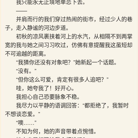
我只能永无止境地单恋下去。
——
并肩而行的我们穿过热闹的街市，经过少人的巷
子，走入静谧的河边步道。
初秋的凉风裹挟着河上的水汽，从相隔不到两掌
宽的我与她之间习习吹过，仿佛有意提醒我这虽短却
不可逾越的距离。
“我猜你还没有对象吧？”她新起一个话题。
“没有。”
“但你这么可爱，肯定有很多人追吧？”
哇，她夸我了！好开心。
我担心自己恐要脉象不稳。
我尽力以平静的语调回答：“都拒绝了，我暂时
不想谈恋爱。”
“噢……”
不知为何，她的声音带着点惋惜。