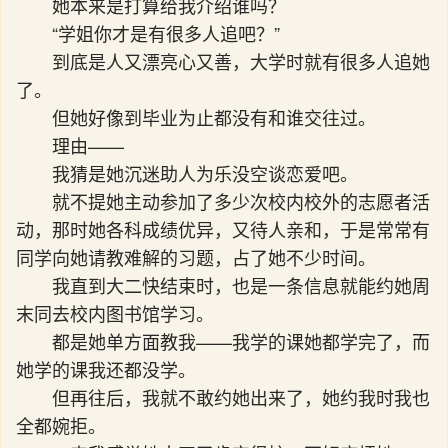
她本来是打算给我介绍谁吗？
“学姐你才是有很多人追吧？”
到底是人又漂亮心又善，大学时就有很多人追她
了。
但她好像到毕业为止都没有和谁交往过。
理由——
我猜是她沉迷助人为乐没空谈恋爱吧。
就不提她主动参加了多少次校内校外的志愿者活
动，那时她各科成绩优异，又待人亲和，于是常常有
同学向她请教难解的习题，占了她不少时间。
我直到大二快结束时，也是一条信息就能约她周
末同去校内图书馆学习。
都是她单方面教我——我学的课她都学完了，而
她学的课我还都没学。
但再往后，我就不敢约她出来了，她约我时我也
全都婉拒。