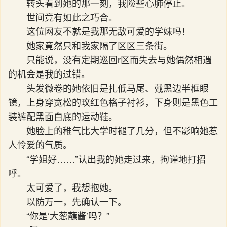
转头看到她的那一刻，我险些心肺停止。
世间竟有如此之巧合。
这位网友不就是我那无敌可爱的学妹吗！
她家竟然只和我家隔了区区三条街。
只能说，没有定期巡回r区而失去与她偶然相遇
的机会是我的过错。
头发微卷的她依旧是扎低马尾、戴黑边半框眼
镜，上身穿宽松的玫红色格子衬衫，下身则是黑色工
装裤配黑面白底的运动鞋。
她脸上的稚气比大学时褪了几分，但不影响她惹
人怜爱的气质。
“学姐好……”认出我的她走过来，拘谨地打招
呼。
太可爱了，我想抱她。
以防万一，先确认一下。
“你是‘大葱蘸酱’吗？”