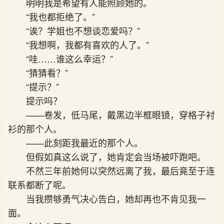
明明我是希望有人能照顾她的。
“我也都拒绝了。”
“诶？学姐也不想谈恋爱吗？”
“我想啊，我都有喜欢的人了。”
“哇……谁这么幸运？”
“猜猜看？”
“提示？”
提示吗？
——卷发，低马尾，戴黑边半框眼镜，穿格子衬
衫的那个人。
——此刻距我最近的那个人。
但假如真这么说了，她肯定会当场被吓跑吧。
不然三年前她何以突然远离了我，最后竟至于连
联系都断了呢。
当我攒够勇气决心告白，她却再也不肯见我一
面。