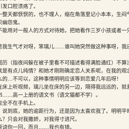
引发口腔溃疡了。
一整天都恹恹的，也不理人，缩在角落里记小本本，生闷
只幽怨鬼。
不能用对一般人的方式对待她，把她看作三岁小孩或者一
是我生气才对呀，笨璃儿……谁叫她突然做这种事呀，我
阅历（指夜间躲在被子里看不可描述看得满脸通红）不算
就是有点儿纯情？和她才刚刚确定恋人关系呢，在我的观
么的…不可以，这种事情明明应该等到恋爱几年后呀！
在床上听视频，璃儿坐在床的另一边，隔得我远远的，就
书……高一上册的语文书（语文猫都不学）。
完全不在手机上。
。说到底，她的逾距行为，还是因为太喜欢我了。明明平
么？只会对我撒娇，对我得寸进尺。
原谅你一回，而且……我也有错。