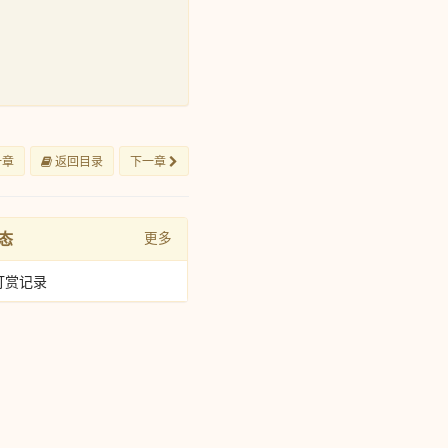
一章
返回目录
下一章
态
更多
打赏记录