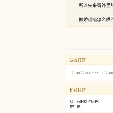
所以先来番外里
傲娇喵喵怎么哄
我要打赏
100
300
500
30
粉丝排行
您目前的粉丝值是：-
排行是：-