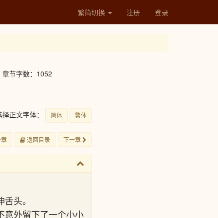
繁简切换
注册
登录
章节字数：1052
选择正文字体：
简体
繁体
一章
返回目录
下一章
伸舌头。
不意外留下了一个小小