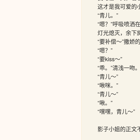
这才是我可爱的
“青儿。”
“嗯？”呼吸喷
灯光熄灭，余下
“要补偿～”撒娇
“嗯？”
“要kiss～”
“乖。”清浅一吻
“青儿～”
“啾咪。”
“青儿～”
“啾。”
“嘿嘿，青儿～”
影子小姐的正文