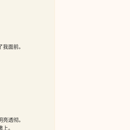
了我面前。
明亮透彻。
嫩上。