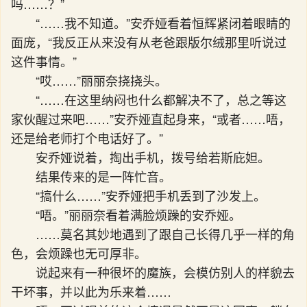
吗……？”
“……我不知道。”安乔娅看着恒辉紧闭着眼睛的
面庞，“我反正从来没有从老爸跟版尔绒那里听说过
这件事情。”
“哎……”丽丽奈挠挠头。
“……在这里纳闷也什么都解决不了，总之等这
家伙醒过来吧……”安乔娅直起身来，“或者……唔，
还是给老师打个电话好了。”
安乔娅说着，掏出手机，拨号给若斯庇妲。
结果传来的是一阵忙音。
“搞什么……”安乔娅把手机丢到了沙发上。
“唔。”丽丽奈看着满脸烦躁的安乔娅。
……莫名其妙地遇到了跟自己长得几乎一样的角
色，会烦躁也无可厚非。
说起来有一种很坏的魔族，会模仿别人的样貌去
干坏事，并以此为乐来着……