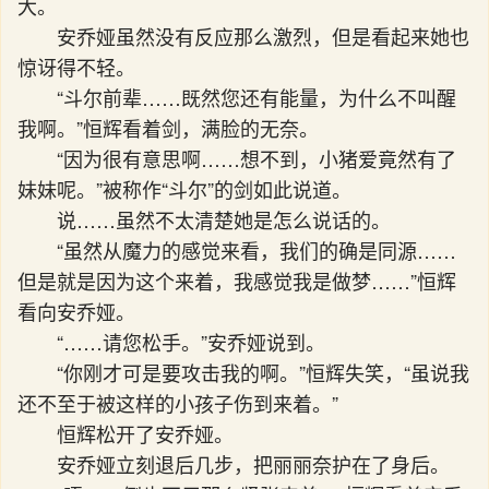
大。
安乔娅虽然没有反应那么激烈，但是看起来她也
惊讶得不轻。
“斗尔前辈……既然您还有能量，为什么不叫醒
我啊。”恒辉看着剑，满脸的无奈。
“因为很有意思啊……想不到，小猪爱竟然有了
妹妹呢。”被称作“斗尔”的剑如此说道。
说……虽然不太清楚她是怎么说话的。
“虽然从魔力的感觉来看，我们的确是同源……
但是就是因为这个来着，我感觉我是做梦……”恒辉
看向安乔娅。
“……请您松手。”安乔娅说到。
“你刚才可是要攻击我的啊。”恒辉失笑，“虽说我
还不至于被这样的小孩子伤到来着。”
恒辉松开了安乔娅。
安乔娅立刻退后几步，把丽丽奈护在了身后。