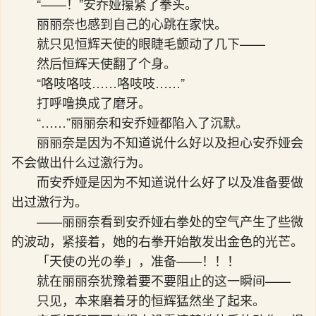
“——！”安乔娅攥紧了拳头。
丽丽奈也感到自己的心跳在家快。
就只见恒辉天使的眼睫毛颤动了几下——
然后恒辉天使翻了个身。
“咯吱咯吱……咯吱吱……”
打呼噜换成了磨牙。
“……”丽丽奈和安乔娅都陷入了沉默。
丽丽奈是因为不知道说什么好以及担心安乔娅会
不会做出什么过激行为。
而安乔娅是因为不知道说什么好了以及准备要做
出过激行为。
——丽丽奈看到安乔娅右拳处的空气产生了些微
的波动，紧接着，她的右拳开始散发出金色的光芒。
「天使の光の拳」，准备——！！！
就在丽丽奈犹豫着要不要阻止的这一瞬间——
只见，本来磨着牙的恒辉猛然坐了起来。