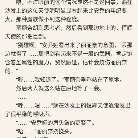
唔，不过眼前的这个情况显然不是这回事，躺在
沙发上的这位天使明明显显看起来比安乔的年纪要
大，那种魔族做不到这种程度。
丽丽奈胡乱思考者，然后看到那边地上的，恒辉
天使的那把巨剑。
“别碰啊。”安乔娅看出来了丽丽奈的意图，“丢那
边就得了……那把剑看起来不是一般的武器，肯定饱
含着圣属性的魔力，贸然触碰，估计会烧伤丽丽奈
的。”
“喔……我知道了。”丽丽奈乖乖站在了原地。
然后两人就这么站在原地等了一会。
……
“呼……嗯……”躺在沙发上的恒辉天使逐渐发出
了很平稳的呼吸声。
“……”安乔娅的眉头皱的更紧了。
“唔……”丽丽奈挠挠头。