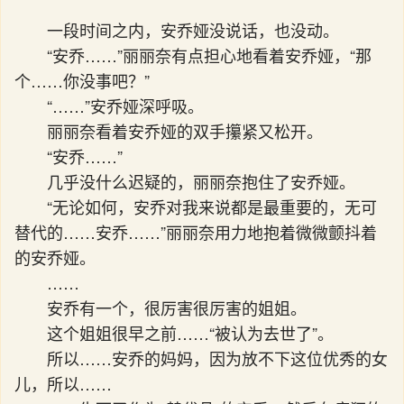
一段时间之内，安乔娅没说话，也没动。
“安乔……”丽丽奈有点担心地看着安乔娅，“那
个……你没事吧？”
“……”安乔娅深呼吸。
丽丽奈看着安乔娅的双手攥紧又松开。
“安乔……”
几乎没什么迟疑的，丽丽奈抱住了安乔娅。
“无论如何，安乔对我来说都是最重要的，无可
替代的……安乔……”丽丽奈用力地抱着微微颤抖着
的安乔娅。
……
安乔有一个，很厉害很厉害的姐姐。
这个姐姐很早之前……“被认为去世了”。
所以……安乔的妈妈，因为放不下这位优秀的女
儿，所以……