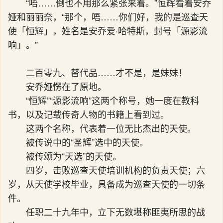
“唔……倒也不用那么紧张来着。”恒辉看着安乔
娅和丽丽奈，“那个，唔……你们好，我的是巡查天
使「恒辉」，姓名是安乔爱·哈特斯，封号「源影流
响」。”
二百零九、替代品……才不是，是妹妹！
安乔娅愣在了原地。
“恒辉”“源影流响”这两个称号，她一度在教科
书，以及记载传奇人物的书籍上看到过。
这两个名称，代表着一位无比杰出的天使。
被传说中的“圣辉”选中的天使。
被传颂为“天选”的天使。
四岁，击败巡查天使培训机构的负责天使；六
岁，从天使学校毕业，具备成为巡查天使的一切条
件。
任职二十九年中，立下无数堪称匪夷所思的战