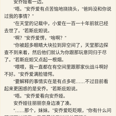
安乔娅看一边。
“唔。”安乔爱有点苦恼地挠挠头，“爸妈没和你说
过我的事情？”
“在天堂的记载中，小爱在一百一十年前就已经
去世了。”若斯庇妲说。
“啊？”安乔爱愣，“啥啊？”
“你被超多眼睛大块拉到异空间了，天堂那边探
查不到来着，然后他们就认为你跟那玩意同归于尽
了。”若斯庇妲又点起一根烟。
“喂喂，我一直都在有空间里跟那家伙战斗啊好
不好。”安乔爱满脸错愕。
“要解释的事情实在是有点多呢……不过目前看
起来更困惑的是安乔。”若斯庇妲说。
“唔。”安乔爱看向安乔娅。
安乔娅往丽丽奈身边凑了凑。
“……那个，妹妹。”安乔爱眨眨眼，“你有什么问