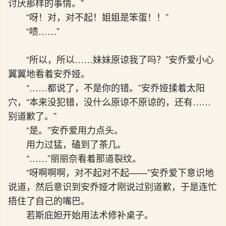
讨厌那样的事情。”
“呀！对，对不起！姐姐是笨蛋！！”
“啧……”
“所以，所以……妹妹原谅我了吗？”安乔爱小心
翼翼地看着安乔娅。
“……都说了，不是你的错。”安乔娅揉着太阳
穴，“本来没犯错，没什么原谅不原谅的，还有……
别道歉了。”
“是。”安乔爱用力点头。
用力过猛，磕到了茶几。
“……”丽丽奈看着那道裂纹。
“呀啊啊啊，对不起对不起——”安乔爱下意识地
说道，然后意识到安乔娅才刚说过别道歉，于是连忙
捂住了自己的嘴巴。
若斯庇妲开始用法术修补桌子。