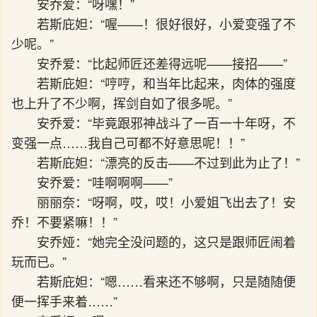
安乔爱：“呀嘿！”
若斯庇妲：“喔——！很好很好，小爱变强了不
少呢。”
安乔爱：“比起师匠还差得远呢——接招——”
若斯庇妲：“哼哼，和当年比起来，肉体的强度
也上升了不少啊，挥剑自如了很多呢。”
安乔爱：“毕竟跟邪神战斗了一百一十年呀，不
变强一点……我自己可都不好意思呢！！”
若斯庇妲：“漂亮的反击——不过到此为止了！”
安乔爱：“哇啊啊啊——”
丽丽奈：“呀啊，哎，哎！小爱姐飞出去了！安
乔！不要紧嘛！！”
安乔娅：“她完全没问题的，这只是跟师匠闹着
玩而已。”
若斯庇妲：“嗯……看来还不够啊，只是随随便
便一挥手来着……”