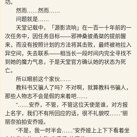
功。
然而……然而……
问题就是……
天堂记载中，「源影流响」在一百一十年前的一
次任务中，因任务目标——邪神桑彼甬桀的提前醒
来，而没有按照计划的方法将其击败，最终被祂拉入
异空间，失去联系——相当长一段时间内完全寻找不
到她的魔力气息，于是天堂官方确认她的状态为死
亡。
所以眼前这个家伙……
教科书又骗人了吗？不对啊，就算教科书骗人，
那些人物志不会是假的来着吧……
“……安乔，不管，不管这位天使是谁，对方报
上名字，我们不有所回应的话，很不礼貌哎……”丽
丽奈拍拍安乔娅。
“不是，我一时半会……”安乔娅上上下下看着坐