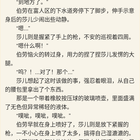
“到地方了。”
伯劳在富人区的下水道旁停下了脚步，伸手示意
身后的莎儿少闹出些动静。
“嗯...”
莎儿则是握紧了手上的枪，不安的巡视着四周。
“嗯什么啊！”
伯劳恼火的转过身，用力的捏了捏莎儿发愣的大
腿。
“呜？！...对了！那个...”
莎儿想起了这时该做的事，强忍着眼泪，从自己
的腰包里拿出了个东西。
那是一个带着橡胶按压球的玻璃喷壶，里面盛满
了无色但异常稀轻的液体。
“噗呲，噗呲，噗呲。”
伯劳早就在身上喷好了，莎儿则是放下紧握的
枪，一不小心在身上喷了太多，搞得自己湿漉漉的。