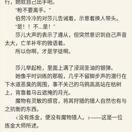
行，她就自己出手吧。
“枪不要离手。”
伯劳冷冷的对莎儿告诫着，示意着换人带头。
“是！！不...是！”
莎儿大声的表示了遵从，但突然意识到自己声音
太大，亡羊补牢的微语着。
所以你啊，才是学徒啊。
莎儿举起枪，里面上满了浸润圣油的银弹。
她像平时训练的那般，几乎不留脚步声的潜行在
下水道恶臭的周围，事不关己的乌鸦高高站在枯树
上，背靠着乌云遮掩的月光。
魔物有灵敏的感官，将其狩猎的猎人自然也有与
之抗衡的东西。
<没有炼金，便没有魔物猎人。>——这是一位
炼金大师所述。