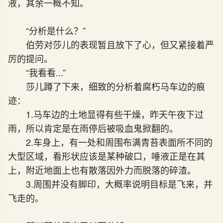
液，其余一概不知。
“分析是什么？”
伯劳对莎儿的表现暂且放下了心，但又紧接着严
厉的提问。
“我看看...”
莎儿蹲了下来，细致的分析着腐朽马车边的痕
迹：
1.马车边的土地显得有些干燥，昨天午夜下过
雨，所以肯定是在雨停后被吸血鬼掀翻的。
2.车身上，有一处和周围布满青苔表面所不同的
大型区域，看形状应该是某种破口，唾液正是在其
上，附近地面上也有散落因外力而脱落的碎渣。
3.周围并没有脚印，大概率说明目标是飞来，并
飞走的。