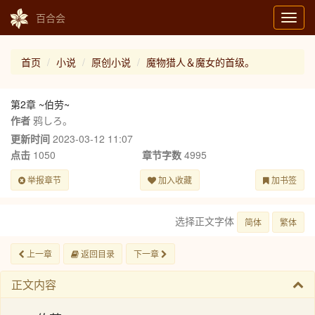
百合会
Toggl
navig
首页
小说
原创小说
魔物猎人＆魔女的首级。
第2章 ~伯劳~
作者
鸦しろ。
更新时间
2023-03-12 11:07
点击
1050
章节字数
4995
举报章节
加入收藏
加书签
选择正文字体
简体
繁体
上一章
返回目录
下一章
正文内容