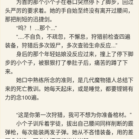
为首的那个小个子在巷口突然停下了脚步，回过
头严厉的要求着。她的手自始至终没有离开过腰间，
那把削短的迅捷剑。
“呜？！...那个...”
“....不自负，不疏忽，不懈怠，狩猎前检查四遍
装备，狩猎后多次毁尸，多次查验生命反应...”
身后的那个年轻姑娘没反应过来，撞上了停下脚
步的小个子，被狠狠打了拳肚子后，痛苦的蹲了下
来。
她口中熟练所念的准则，是几代魔物猎人总结下
来的死亡教训。她每天起床，或是睡觉，都要铿锵有
力的念100遍。
“这是你第一次狩猎，我可不想为你准备棺材。”
小个子训斥着学徒，拔出自己腰间同样削断的霰
弹枪，每次能装两发子弹。她从不吝惜装备，用的差