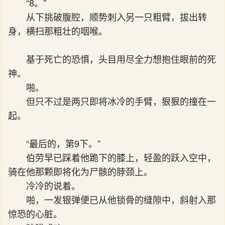
“8。”
从下挑破腹腔，顺势刺入另一只粗臂，拔出转
身，横扫那粗壮的咽喉。
基于死亡的恐惧，头目用尽全力想抱住眼前的死
神。
啪。
但只不过是两只即将冰冷的手臂，狠狠的撞在一
起。
“最后的，第9下。”
伯劳早已踩着他跪下的膝上，轻盈的跃入空中，
骑在他那颗即将化为尸骸的脖颈上。
冷冷的说着。
啪，一发银弹便已从他锁骨的缝隙中，斜射入那
惊恐的心脏。