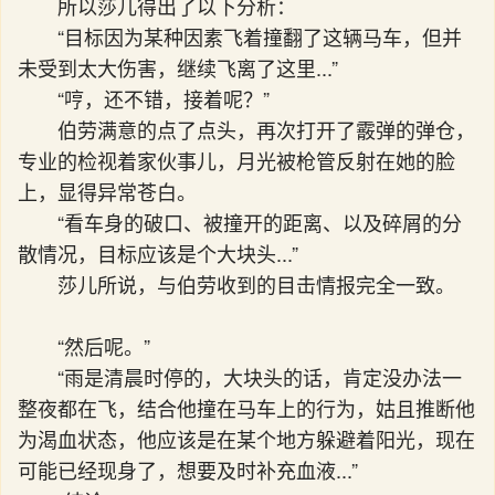
所以莎儿得出了以下分析：
“目标因为某种因素飞着撞翻了这辆马车，但并
未受到太大伤害，继续飞离了这里...”
“哼，还不错，接着呢？”
伯劳满意的点了点头，再次打开了霰弹的弹仓，
专业的检视着家伙事儿，月光被枪管反射在她的脸
上，显得异常苍白。
“看车身的破口、被撞开的距离、以及碎屑的分
散情况，目标应该是个大块头...”
莎儿所说，与伯劳收到的目击情报完全一致。
“然后呢。”
“雨是清晨时停的，大块头的话，肯定没办法一
整夜都在飞，结合他撞在马车上的行为，姑且推断他
为渴血状态，他应该是在某个地方躲避着阳光，现在
可能已经现身了，想要及时补充血液...”