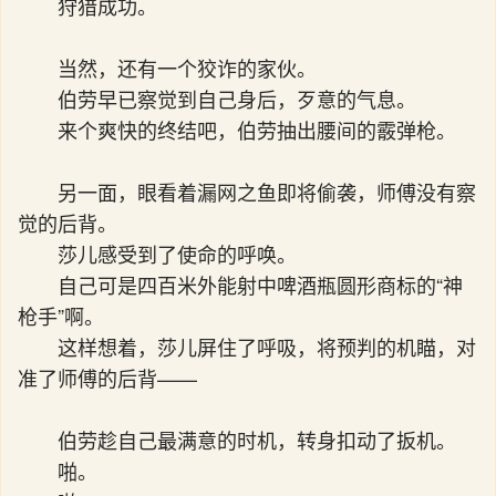
狩猎成功。
当然，还有一个狡诈的家伙。
伯劳早已察觉到自己身后，歹意的气息。
来个爽快的终结吧，伯劳抽出腰间的霰弹枪。
另一面，眼看着漏网之鱼即将偷袭，师傅没有察
觉的后背。
莎儿感受到了使命的呼唤。
自己可是四百米外能射中啤酒瓶圆形商标的“神
枪手”啊。
这样想着，莎儿屏住了呼吸，将预判的机瞄，对
准了师傅的后背——
伯劳趁自己最满意的时机，转身扣动了扳机。
啪。