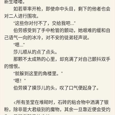
新生喽喽。
如若草率开枪，即使命中头目，剩下的他者也会
对二人进行围攻。
“这些你对付不了，交给我吧...”
伯劳感受到了手中枪管的颤动，她艰难的缓和自
己语气一向的冰冷，对不安的徒弟轻声说。
“嗯...”
莎儿顺从的点了点头。
那颗不太成熟的心里，却充满了对自己颤抖双手
的憎恨。
“就躲到这里的角楼里。”
“嗯！”
伯劳摸了摸莎儿的头，叹了口气便起身了。
<所有圣堂在堆砌时，石砖的粘合物中洒满了银
粉，除非是大君级别的魔物，其余一旦靠近便会受灼