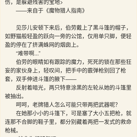
伤，是躲避残害的宝地>
——来自于《魔物猎人指南》
见莎儿安顿下来后，伯劳戴上了黑斗篷的帽子，
如野猫般轻盈的跃向一旁的公馆，仅用单只脚，便轻
盈的停在了挤满蛛网的烟囱上。
“难带啊...”
伯劳的眼睛如有跟踪的魔力，死死的锁在那些狂
妄的家伙身上，轻叹间，把手中的霰弹枪别回了枪
套，双手伸进斗篷的腋下——
反射着暗光，两只特意涂黑的左轮从她的斗篷里
被抽出。
呵呵，老牌猎人怎么可能只带两把武器呢？
在她那小小的斗篷下，可是塞了大小五把枪，就
连那不合脚的鞋子里，都分别藏着两把一发式的救命
枪械。