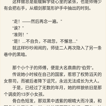
这样做总是能缓解学徒心里的紧张，也是师傅少
有会把右手，从细剑那笼形护手中抽出的时刻。
“走！——然后再念一遍。”
“诶？”
“准则！”
“是！...不自负，不疏忽，不懈怠...”
就这样吵吵闹闹的，师徒二人再次隐入了另一条
巷中的黑暗。
那个小个子的师傅，便是大名鼎鼎的“伯劳”。
传说她小时候在自己的国家，惹怒了权势滔天的
女祭司，而被后者降下诅咒，永远无法成长为大人。
于是，已经过了无数的年月，她的样貌依旧是那
个调皮的13岁小女孩。
骨白色短发，那双黑中透紫的眼睛大而冷漠，和