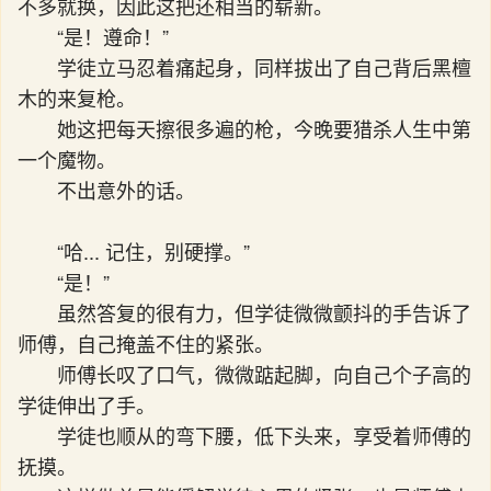
不多就换，因此这把还相当的崭新。
“是！遵命！”
学徒立马忍着痛起身，同样拔出了自己背后黑檀
木的来复枪。
她这把每天擦很多遍的枪，今晚要猎杀人生中第
一个魔物。
不出意外的话。
“哈... 记住，别硬撑。”
“是！”
虽然答复的很有力，但学徒微微颤抖的手告诉了
师傅，自己掩盖不住的紧张。
师傅长叹了口气，微微踮起脚，向自己个子高的
学徒伸出了手。
学徒也顺从的弯下腰，低下头来，享受着师傅的
抚摸。