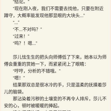
“结论。”
“现在刚入夜，我们不需要去找他，只要在附近
蹲守，大概率能发现他那显眼的大块头...”
“...”
“不...不对吗？”
“过来！”
“呜？！嗯...”
莎儿怯生生的把头向师傅低了下来，她本以为师
傅会重重的赏她一下，而紧紧闭上了眼睛：
“哼哼，分析的不错哦。”
“嗯！”
结果那双总是很冰冷的手，只是温柔的抚摸着莎
儿的脑袋。
那沾染着污秽的土壤变的不再令人排斥，莎儿不
安的心，顿时被暖暖的捧起。