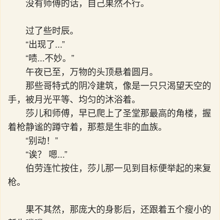
没有师傅的话，自己果然不行。
过了些时辰。
“出现了...”
“啧...不妙。”
午夜已至，万物的头顶悬着圆月。
那些哥特式的阴冷建筑，像是一只只渴望天空的
手，被月光平等、均匀的沐浴着。
莎儿和师傅，早已爬上了圣堂那最高的角楼，握
着枪静谧的蹲守着，那惹是生非的血族。
“别动！”
“诶？ 嗯...”
伯劳连忙按住，莎儿那一见到目标便举起的来复
枪。
果不其然，那庞大的身影后，还跟着五个瘦小的