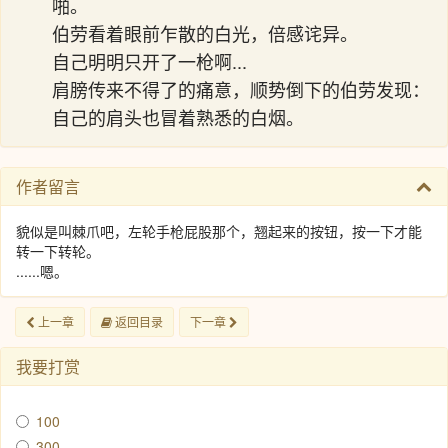
啪。
伯劳看着眼前乍散的白光，倍感诧异。
自己明明只开了一枪啊...
肩膀传来不得了的痛意，顺势倒下的伯劳发现：
自己的肩头也冒着熟悉的白烟。
作者留言
貌似是叫棘爪吧，左轮手枪屁股那个，翘起来的按钮，按一下才能
转一下转轮。
......嗯。
上一章
返回目录
下一章
我要打赏
100
300