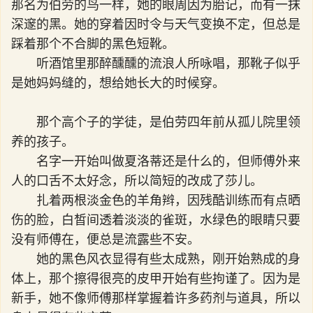
那名为伯劳的鸟一样，她的眼周因为胎记，而有一抹
深邃的黑。她的穿着因时令与天气变换不定，但总是
踩着那个不合脚的黑色短靴。
听酒馆里那醉醺醺的流浪人所咏唱，那靴子似乎
是她妈妈缝的，想给她长大的时候穿。
那个高个子的学徒，是伯劳四年前从孤儿院里领
养的孩子。
名字一开始叫做夏洛蒂还是什么的，但师傅外来
人的口舌不太好念，所以简短的改成了莎儿。
扎着两根淡金色的羊角辫，因残酷训练而有点晒
伤的脸，白皙间透着淡淡的雀斑，水绿色的眼睛只要
没有师傅在，便总是流露些不安。
她的黑色风衣显得有些太成熟，刚开始熟成的身
体上，那个擦得很亮的皮甲开始有些拘谨了。因为是
新手，她不像师傅那样掌握着许多药剂与道具，所以