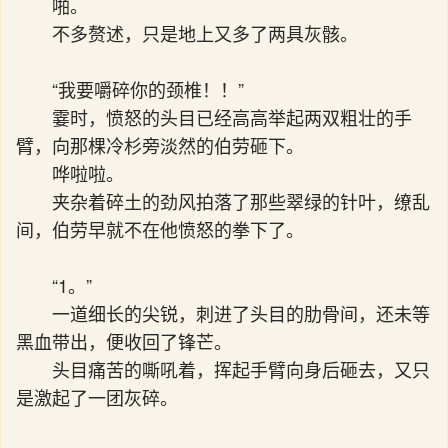
啪。
不多赘述，只是地上又多了两具灰骸。
“我要嚼碎你的颈椎！！”
霎时，愤怒的头目已经高高举起两双粗壮的手
臂，向那棵冷杉旁淡然的伯劳砸下。
哗啦啦。
夹杂着碎土的劲风拍落了那些翠绿的针叶，缭乱
间，伯劳早就不在他愤怒的拳下了。
“1。”
一道细长的尖锐，刺进了头目的肋骨间，还未等
黑血带出，便收回了锋芒。
头目痛苦的嘶吼着，挥起手臂向身后砸去，又只
是激起了一团灰碎。