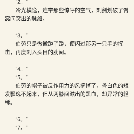
“2。”
冷光横逸，连带那些惊呼的空气，刺剑划破了臂
窝间突出的脉络。
“3。”
伯劳只是微微蹲了蹲，便闪过那另一只手的挥
击，再度刺入头目的肋间。
“4。”
“5。”
伯劳的帽子被反作用力的风摘掉了，骨白色的短
发飘逸不起来，但从两膝间滋出的黑血，却异常的轻
稀。
“6。”
“7。”