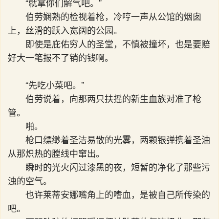
“就拿你们解气吧。”
伯劳娴熟的检视着枪，冷哼一声从公馆的烟囱
上，丝滑的跃入宽阔的公园。
即使是庇佑穷人的圣堂，不慎被撞坏，也是要赔
好大一笔报不了销的钱啊。
“先吃小菜吧。”
伯劳说着，向那两只扶摇的新生血族对准了枪
管。
啪。
枪口缥缈着圣洁易散的光雾，两颗银弹携着圣油
从那炽热的膛线中窜出。
瞬时的光火闪过漆黑的夜，短暂的净化了那些污
浊的空气。
也许莱蒂安娜嘴角上的嗜血，是被自己所传染的
吧。