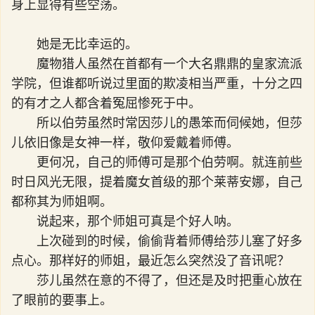
身上显得有些空荡。
她是无比幸运的。
魔物猎人虽然在首都有一个大名鼎鼎的皇家流派
学院，但谁都听说过里面的欺凌相当严重，十分之四
的有才之人都含着冤屈惨死于中。
所以伯劳虽然时常因莎儿的愚笨而伺候她，但莎
儿依旧像是女神一样，敬仰爱戴着师傅。
更何况，自己的师傅可是那个伯劳啊。就连前些
时日风光无限，提着魔女首级的那个莱蒂安娜，自己
都称其为师姐啊。
说起来，那个师姐可真是个好人呐。
上次碰到的时候，偷偷背着师傅给莎儿塞了好多
点心。那样好的师姐，最近怎么突然没了音讯呢？
莎儿虽然在意的不得了，但还是及时把重心放在
了眼前的要事上。