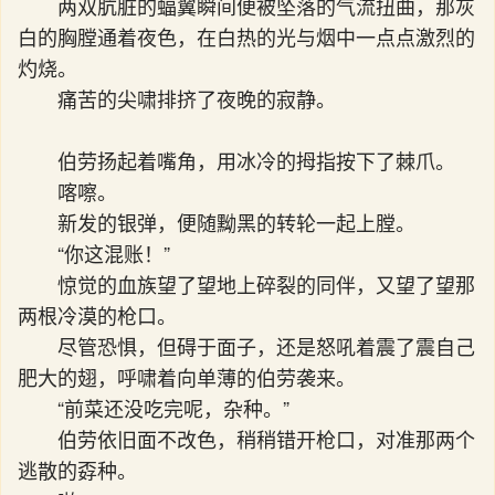
两双肮脏的蝠翼瞬间便被坠落的气流扭曲，那灰
白的胸膛通着夜色，在白热的光与烟中一点点激烈的
灼烧。
痛苦的尖啸排挤了夜晚的寂静。
伯劳扬起着嘴角，用冰冷的拇指按下了棘爪。
喀嚓。
新发的银弹，便随黝黑的转轮一起上膛。
“你这混账！”
惊觉的血族望了望地上碎裂的同伴，又望了望那
两根冷漠的枪口。
尽管恐惧，但碍于面子，还是怒吼着震了震自己
肥大的翅，呼啸着向单薄的伯劳袭来。
“前菜还没吃完呢，杂种。”
伯劳依旧面不改色，稍稍错开枪口，对准那两个
逃散的孬种。