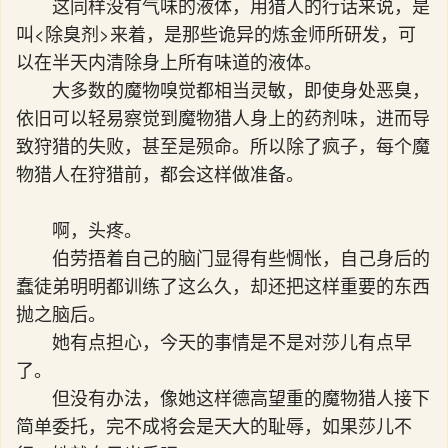
这同样没有气味的液体，用猎人的行话来说，是
叫<除臭剂>来着，是那些诡异的炼金师所研发，可
以在半天内清除身上所有味道的液体。
大多数的魔物嗅觉都相当灵敏，即使身处恶臭，
依旧可以轻易察觉到魔物猎人身上的药剂味，进而导
致狩猎的失败，甚至是殒命。所以除了疯子，每个魔
物猎人在狩猎前，都会这样做准备。
啊，头疼。
伯劳捂着自己的脑门显得有些惆怅，自己身后的
蠢徒弟明明都训练了这么久，却还把这样重要的东西
抛之脑后。
她有点担心，今天的事情是不是对莎儿有点早
了。
但没有办法，像她这样德高望重的魔物猎人接下
简单委托，完不成将会是天大的耻辱，如果莎儿不