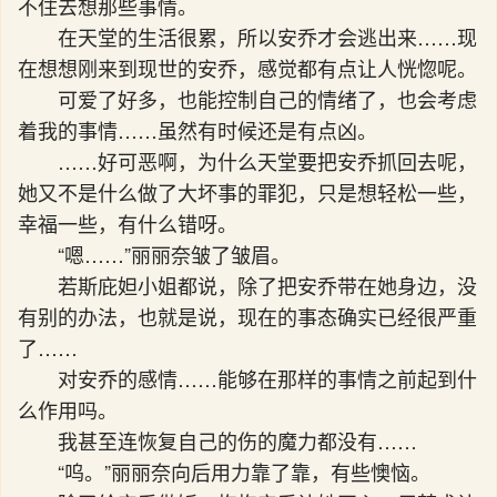
不住去想那些事情。
在天堂的生活很累，所以安乔才会逃出来……现
在想想刚来到现世的安乔，感觉都有点让人恍惚呢。
可爱了好多，也能控制自己的情绪了，也会考虑
着我的事情……虽然有时候还是有点凶。
……好可恶啊，为什么天堂要把安乔抓回去呢，
她又不是什么做了大坏事的罪犯，只是想轻松一些，
幸福一些，有什么错呀。
“嗯……”丽丽奈皱了皱眉。
若斯庇妲小姐都说，除了把安乔带在她身边，没
有别的办法，也就是说，现在的事态确实已经很严重
了……
对安乔的感情……能够在那样的事情之前起到什
么作用吗。
我甚至连恢复自己的伤的魔力都没有……
“呜。”丽丽奈向后用力靠了靠，有些懊恼。