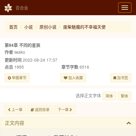
百合会
Toggl
navig
首页
小说
原创小说
废柴魅魔的不幸福天使
第84章 不同的星辰
作者
iwako
更新时间
2022-08-24 17:37
点击
1885
章节字数
6516
举报章节
加入收藏
加书签
选择正文字体
简体
繁体
上一章
返回目录
下一章
正文内容