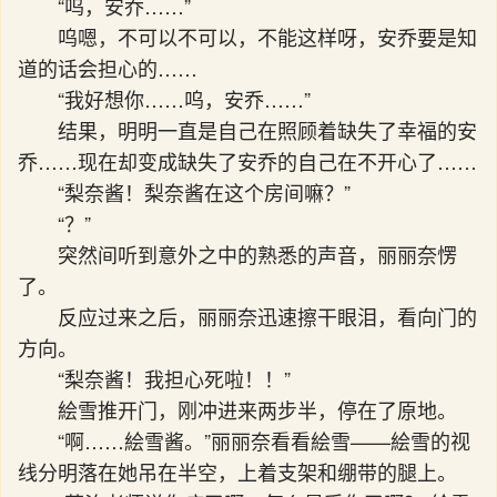
“呜，安乔……”
呜嗯，不可以不可以，不能这样呀，安乔要是知
道的话会担心的……
“我好想你……呜，安乔……”
结果，明明一直是自己在照顾着缺失了幸福的安
乔……现在却变成缺失了安乔的自己在不开心了……
“梨奈酱！梨奈酱在这个房间嘛？”
“？”
突然间听到意外之中的熟悉的声音，丽丽奈愣
了。
反应过来之后，丽丽奈迅速擦干眼泪，看向门的
方向。
“梨奈酱！我担心死啦！！”
絵雪推开门，刚冲进来两步半，停在了原地。
“啊……絵雪酱。”丽丽奈看看絵雪——絵雪的视
线分明落在她吊在半空，上着支架和绷带的腿上。