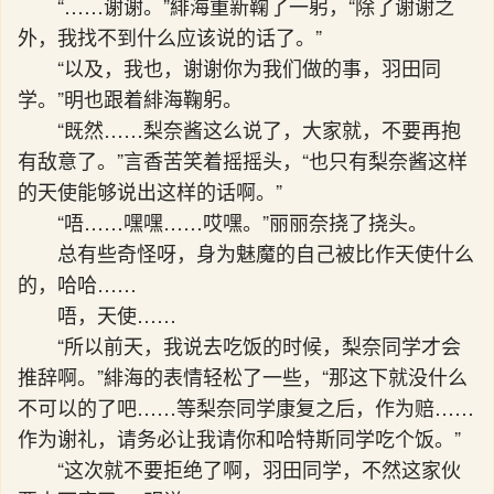
“……谢谢。”緋海重新鞠了一躬，“除了谢谢之
外，我找不到什么应该说的话了。”
“以及，我也，谢谢你为我们做的事，羽田同
学。”明也跟着緋海鞠躬。
“既然……梨奈酱这么说了，大家就，不要再抱
有敌意了。”言香苦笑着摇摇头，“也只有梨奈酱这样
的天使能够说出这样的话啊。”
“唔……嘿嘿……哎嘿。”丽丽奈挠了挠头。
总有些奇怪呀，身为魅魔的自己被比作天使什么
的，哈哈……
唔，天使……
“所以前天，我说去吃饭的时候，梨奈同学才会
推辞啊。”緋海的表情轻松了一些，“那这下就没什么
不可以的了吧……等梨奈同学康复之后，作为赔……
作为谢礼，请务必让我请你和哈特斯同学吃个饭。”
“这次就不要拒绝了啊，羽田同学，不然这家伙