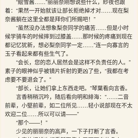
“絵雪酱……”丽丽奈刚想说些什么，紗夜也跟
着：“果然一开始就该让部长拒绝掉才对……现在梨
奈酱躺在这里全都是拜你们所赐吧！”
“虽然没办法想象梨奈同学的痛苦……但是小时
候学骑车的时候摔到过膝盖……那时候的疼痛到现在
都记忆犹新，想必梨奈同学一定……”连一向寡言的
玉子看起来都有些生气了。
“会长，您的恋人居然会是这样不负责任的人。”
素子的眼神似乎被镜片折射的更凶了些，“我都在考
虑要不要退会了。”
“部长，让她们拿上东西走吧。”琴葉看向言香。
言香稍稍沉吟，随后看向明和緋海：“……二音
前辈，小堅前辈，如二位所见……轻小说部现在不太
欢迎二位……所以可以请——”
“那个——！”
少见的丽丽奈的高声，一下子打断了言香。