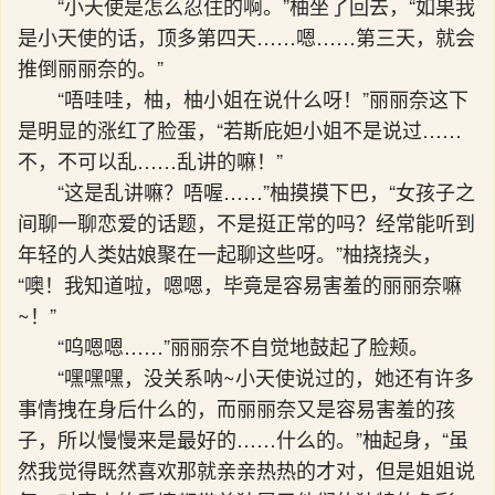
“小天使是怎么忍住的啊。”柚坐了回去，“如果我
是小天使的话，顶多第四天……嗯……第三天，就会
推倒丽丽奈的。”
“唔哇哇，柚，柚小姐在说什么呀！”丽丽奈这下
是明显的涨红了脸蛋，“若斯庇妲小姐不是说过……
不，不可以乱……乱讲的嘛！”
“这是乱讲嘛？唔喔……”柚摸摸下巴，“女孩子之
间聊一聊恋爱的话题，不是挺正常的吗？经常能听到
年轻的人类姑娘聚在一起聊这些呀。”柚挠挠头，
“噢！我知道啦，嗯嗯，毕竟是容易害羞的丽丽奈嘛
~！”
“呜嗯嗯……”丽丽奈不自觉地鼓起了脸颊。
“嘿嘿嘿，没关系呐~小天使说过的，她还有许多
事情拽在身后什么的，而丽丽奈又是容易害羞的孩
子，所以慢慢来是最好的……什么的。”柚起身，“虽
然我觉得既然喜欢那就亲亲热热的才对，但是姐姐说