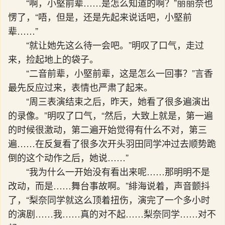
“啊，小堅前辈……是怎么知道的啊？”丽丽奈也
愣了，“唔，但是，还是先起来说话吧，小堅前
辈……”
“就让她先这么待一会吧。”明叹了口气，走过
来，捡起地上的袋子。
“二音前辈，小堅前辈，这是怎么一回事？”言香
最先反应过来，表情也严肃了起来。
“周三表演结束之后，昨天，她看了很多遍演出
的录像。”明叹了口气，“然后，大致上就是，第一遍
的时候很激动，第二遍开始觉得有什么不对，第三
遍……在反复看了很多次开头羽田同学冲过去顺势跪
倒的这个动作之后，她说……”
“我为什么一开始没有看出来呢……那明明不是
改动，而是……舞台事故啊。”緋海说着，声音颤抖
了，“梨奈同学就这么顶着扭伤，演完了一个多小时
的演剧……我……真的对不起……梨奈同学……对不