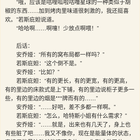
“哦，应该是咕哩呱啦咕噜星球的一种类似于胡
椒的东西……加到烤肉里味道很刺激的，我还挺喜
欢。”若斯庇妲说道。
“哈哈啊……啊嚏！少放点啊喂！”
后话：
安乔娅：“所有的窝布局都一样吗？”
若斯庇妲：“这个倒不是。”
安乔娅：“比如？”
若斯庇妲：“有的更长，有的更宽，有的更高，
有的里边的床款式是上下铺，有的里边说柜子更多一
些，有的里边的烟是***牌而有的……”
安乔娅：“……好吧，差不多都一样啊。”
若斯庇妲：“怎么，哈特斯小姐有什么需求？”
安乔娅：“……就是，出来也有几天了，身上也
有些脏了吧……我又不像你，现在是能量体的状态，