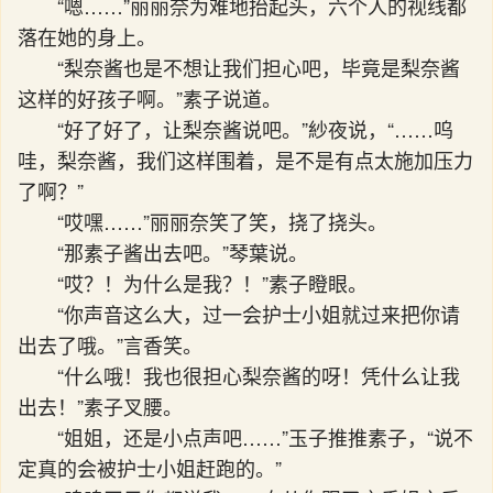
“嗯……”丽丽奈为难地抬起头，六个人的视线都
落在她的身上。
“梨奈酱也是不想让我们担心吧，毕竟是梨奈酱
这样的好孩子啊。”素子说道。
“好了好了，让梨奈酱说吧。”紗夜说，“……呜
哇，梨奈酱，我们这样围着，是不是有点太施加压力
了啊？”
“哎嘿……”丽丽奈笑了笑，挠了挠头。
“那素子酱出去吧。”琴葉说。
“哎？！为什么是我？！”素子瞪眼。
“你声音这么大，过一会护士小姐就过来把你请
出去了哦。”言香笑。
“什么哦！我也很担心梨奈酱的呀！凭什么让我
出去！”素子叉腰。
“姐姐，还是小点声吧……”玉子推推素子，“说不
定真的会被护士小姐赶跑的。”