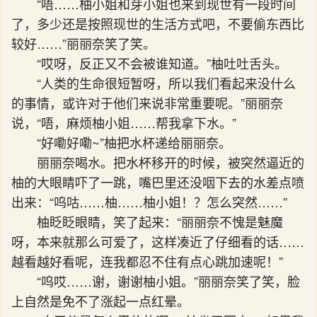
“唔……柚小姐和芽小姐也来到现世有一段时间
了，多少还是按照现世的生活方式吧，不要偷东西比
较好……”丽丽奈笑了笑。
“哎呀，反正又不会被谁知道。”柚吐吐舌头。
“人类的生命很短暂呀，所以我们看起来没什么
的事情，或许对于他们来说非常重要呢。”丽丽奈
说，“唔，麻烦柚小姐……帮我拿下水。”
“好嘞好嘞~”柚把水杯递给丽丽奈。
丽丽奈喝水。把水杯移开的时候，被突然逼近的
柚的大眼睛吓了一跳，嘴巴里还没咽下去的水差点喷
出来：“呜咕……柚……柚小姐！？怎么突然……”
柚眨眨眼睛，笑了起来：“丽丽奈不愧是魅魔
呀，本来就那么可爱了，这样凑近了仔细看的话……
越看越好看呢，连我都忍不住有点心跳加速呢！”
“呜哎……谢，谢谢柚小姐。”丽丽奈笑了笑，脸
上自然是免不了涨起一点红晕。