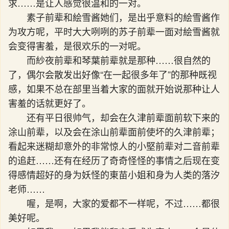
求……是让人感觉很温和的一对。
素子前辈和絵雪酱她们，是出乎意料的絵雪酱作
为攻方呢，平时大大咧咧的苏子前辈一面对絵雪酱就
会变得害羞，是很欢乐的一对呢。
而紗夜前辈和琴葉前辈就是那种……很自然的
了，偶尔会散发出好像“在一起很多年了”的那种既视
感，如果不总在部里当着大家的面就开始说那种让人
害羞的话就更好了。
还有平日很帅气，却会在久津前辈面前软下来的
涂山前辈，以及会在涂山前辈面前使坏的久津前辈；
看起来迷糊却意外的非常惊人的小堅前辈对二音前辈
的追赶……还有在经历了奇奇怪怪的事情之后现在变
得感情超好的身为妖怪的東苗小姐和身为人类的落汐
老师……
喔，是啊，大家的爱都不一样呢，不过……都很
美好呢。