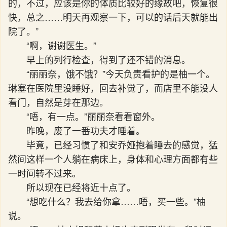
的，不过，应该是你的体质比较好的缘故吧，恢复很
快，总之……明天再观察一下，可以的话后天就能出
院了。”
“啊，谢谢医生。”
早上的列行检查，得到了还不错的消息。
“丽丽奈，饿不饿？”今天负责看护的是柚一个。
琳塞在医院里没睡好，回去补觉了，而店里不能没人
看门，自然是芽在那边。
“唔，有一点。”丽丽奈看看窗外。
昨晚，废了一番功夫才睡着。
毕竟，已经习惯了和安乔娅抱着睡去的感觉，猛
然间这样一个人躺在病床上，身体和心理方面都有些
一时间转不过来。
所以现在已经将近十点了。
“想吃什么？我去给你拿……唔，买一些。”柚
说。