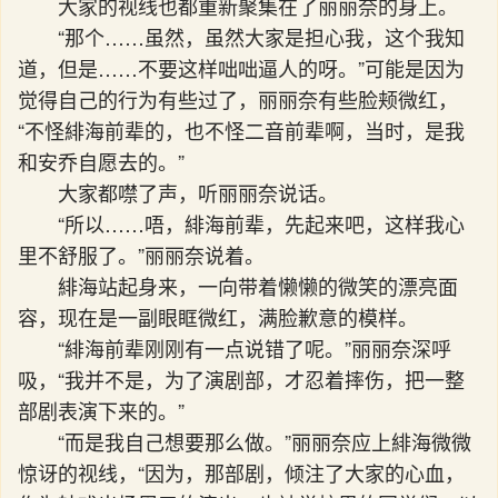
大家的视线也都重新聚集在了丽丽奈的身上。
“那个……虽然，虽然大家是担心我，这个我知
道，但是……不要这样咄咄逼人的呀。”可能是因为
觉得自己的行为有些过了，丽丽奈有些脸颊微红，
“不怪緋海前辈的，也不怪二音前辈啊，当时，是我
和安乔自愿去的。”
大家都噤了声，听丽丽奈说话。
“所以……唔，緋海前辈，先起来吧，这样我心
里不舒服了。”丽丽奈说着。
緋海站起身来，一向带着懒懒的微笑的漂亮面
容，现在是一副眼眶微红，满脸歉意的模样。
“緋海前辈刚刚有一点说错了呢。”丽丽奈深呼
吸，“我并不是，为了演剧部，才忍着摔伤，把一整
部剧表演下来的。”
“而是我自己想要那么做。”丽丽奈应上緋海微微
惊讶的视线，“因为，那部剧，倾注了大家的心血，