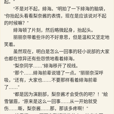
起。”
“不是对不起，緋海。”明拍了一下緋海的脑袋，
“你抬起头看看梨奈酱的表情，现在是应该说对不起
的时候嘛？”
緋海顿了片刻，然后略微起身，抬起头。
丽丽奈带着些许的不好意思，但是温和又坚定地
笑着。
虽然现在，明白是怎么一回事的轻小说部的大家
也都在惊异还有些怨愤地看着緋海。
“梨奈同学……”緋海移开了视线。
“那个……緋海前辈说错了一点。”丽丽奈深呼
吸，“还有，大家也……不要那样看着緋海前辈
了……”
“都是因为演剧部，梨奈酱才会受伤的吧？！”絵
雪皱眉，“原来是这么一回事……从一开始就受
伤……嘶，梨奈酱……那，那该多疼啊！”