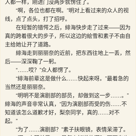
人都一样，刚进门没两步就愣住了。
“啊，各位也都在啊。”明对上看过来的众人的视
线，点了点头，打了招呼。
在短暂的错愕之后，緋海快步走了过来——因为
真的跨着很大的步子，所以这边的絵雪和素子不由自
主给她让开了道路。
緋海走到丽丽奈的近前，把东西往地上一丢，然
后——深深鞠了一躬。
“……哎？”众人都愣了。
“緋海前辈这是做什么……快起来呀。”最着急的
当然还是丽丽奈。
“明明不是演剧部的部员，却做到这一步……。”
緋海的声音非常认真，“因为演剧部而受的伤……不
知道该怎么道歉才好，梨奈同学，真的……对不
起。”
“为了……演剧部？”素子扶眼镜，表情呆滞了。