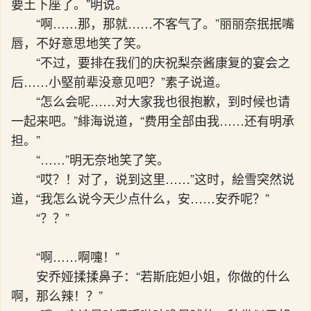
要土下座了。”明说。
“啊……那，那就……不客气了。”丽丽奈抿抿嘴
唇，不好意思地笑了笑。
“不过，要排在我们的庆祝梨奈酱康复的宴会之
后……小堅前辈没意见吧？”素子说道。
“怎么会呢……对大家我也很抱歉，到时候也请
一起来吧。”緋海说道，“费用全部由我……还有明承
担。”
“……”明无奈地笑了笑。
“哎？！对了，说到这里……”这时，絵雪突然说
道，“我怎么说今天少点什么，安……安乔呢？”
“？？”
“啊……啊嚏！”
安乔娅揉揉鼻子：“若斯庇妲小姐，你做的什么
啊，那么辣！？”