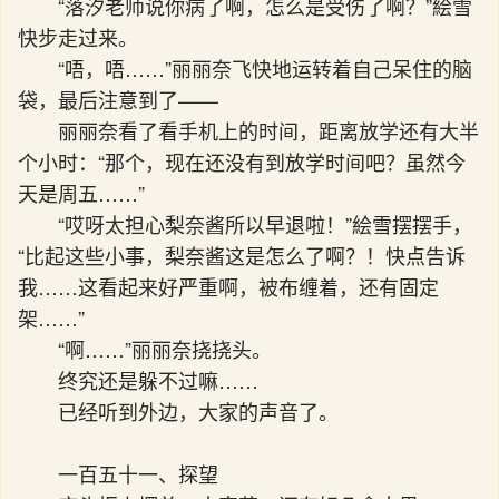
“落汐老师说你病了啊，怎么是受伤了啊？”絵雪
快步走过来。
“唔，唔……”丽丽奈飞快地运转着自己呆住的脑
袋，最后注意到了——
丽丽奈看了看手机上的时间，距离放学还有大半
个小时：“那个，现在还没有到放学时间吧？虽然今
天是周五……”
“哎呀太担心梨奈酱所以早退啦！”絵雪摆摆手，
“比起这些小事，梨奈酱这是怎么了啊？！快点告诉
我……这看起来好严重啊，被布缠着，还有固定
架……”
“啊……”丽丽奈挠挠头。
终究还是躲不过嘛……
已经听到外边，大家的声音了。
一百五十一、探望