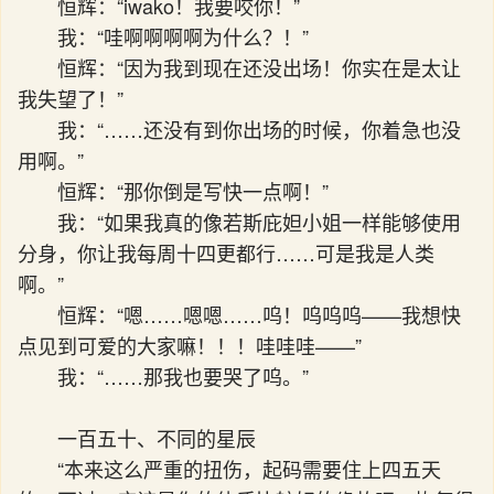
恒辉：“iwako！我要咬你！”
我：“哇啊啊啊啊为什么？！”
恒辉：“因为我到现在还没出场！你实在是太让
我失望了！”
我：“……还没有到你出场的时候，你着急也没
用啊。”
恒辉：“那你倒是写快一点啊！”
我：“如果我真的像若斯庇妲小姐一样能够使用
分身，你让我每周十四更都行……可是我是人类
啊。”
恒辉：“嗯……嗯嗯……呜！呜呜呜——我想快
点见到可爱的大家嘛！！！哇哇哇——”
我：“……那我也要哭了呜。”
一百五十、不同的星辰
“本来这么严重的扭伤，起码需要住上四五天