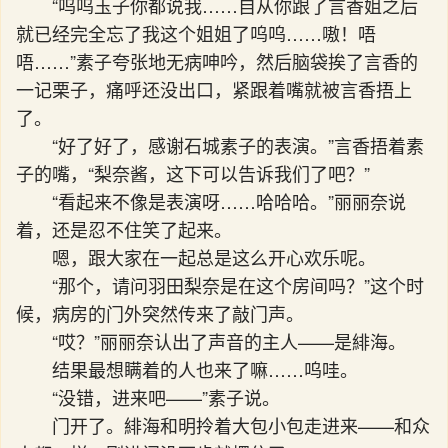
“呜呜玉子你都说我……自从你跟了言香姐之后
就已经完全忘了我这个姐姐了呜呜……嗷！唔
唔……”素子夸张地无病呻吟，然后脑袋挨了言香的
一记栗子，痛呼还没出口，紧跟着嘴就被言香捂上
了。
“好了好了，感谢石城素子的表演。”言香捂着素
子的嘴，“梨奈酱，这下可以告诉我们了吧？”
“看起来不像是表演呀……哈哈哈。”丽丽奈说
着，还是忍不住笑了起来。
嗯，跟大家在一起总是这么开心欢乐呢。
“那个，请问羽田梨奈是在这个房间吗？”这个时
候，病房的门外突然传来了敲门声。
“哎？”丽丽奈认出了声音的主人——是緋海。
结果最想瞒着的人也来了嘛……呜哇。
“没错，进来吧——”素子说。
门开了。緋海和明拎着大包小包走进来——和众