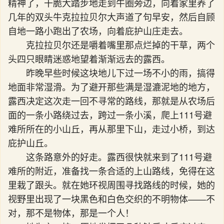
精神了，干脆大踏步地走到牛圈旁边，向着家里养了
几年的双头牛克拉拉贝尔大声道了句早安，然后自顾
自地一路小跑出了农场，向着庇护山庄走去。
克拉拉贝尔还是嚼着嘴里那点烂掉的干草，两个
头四只眼睛迷惑地望着渐渐远去的露西。
昨晚早些时候这块地儿下过一场不小的雨，搞得
地面非常湿滑。为了避开那些满是湿漉泥地的地方，
露西决定这次走一回不寻常的路线，那就是从农场后
面的一条小路绕过去，跨过一条小溪，爬上111号避
难所所在的小山丘，再从那里下山，走过小桥，到达
庇护山丘。
这条路意外的好走。露西很快就来到了111号避
难所的附近，准备找一条合适的上山路线，免得在这
里栽了跟头。就在她环视周围寻找路线的时候，她的
视野里出现了一块黑色和白色交织的不明物体——不
对，那不是物体，那是一个人！