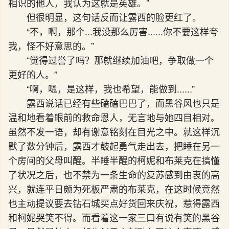
相识的他人，我认为这就是英雄。”
但很明显，这句话反而让露西的脸更红了。
“不，啊，那个...我没那么厉害......你不要这样夸
我，怪不好意思的。”
“觉得过誉了吗？那就继续加油吧，争取做一个
更好的人。”
“啊，嗯，是这样，我也希望，能做到......”
露西说话已经有些磕磕巴巴了，而黑谷风也只是
温和地看着眼前的救命恩人，无言地与她四目相对。
虽然不发一语，却有谢意铭刻在目光之中。就这样沉
默了数分钟后，露西才鼓起勇气走出去，把睡在另一
个房间的父母叫醒。半睡半醒的柯妮和布莱克在搞懂
了状况之后，也不禁为一条生命的复苏感到由衷的高
兴，就连平日颇为死板严肃的布莱克，在这时候竟然
也主动提议要去钻石城买点好货回来庆祝，惹得露西
和柯妮哭笑不得。而看着这一家三口有说有笑的黑谷