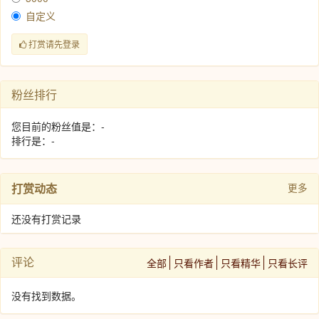
自定义
打赏请先登录
粉丝排行
您目前的粉丝值是：-
排行是：-
打赏动态
更多
还没有打赏记录
评论
全部
只看作者
只看精华
只看长评
没有找到数据。