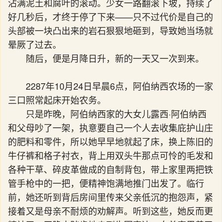
沾满泥土和腐叶的滚动。少女一路翻滚下坡，持续了
好几秒后，才终于停了下来——只不过代价是自己的
头部被一块凸出来的岩石狠狠地砸到，导致她当场就
晕厥了过去。
随后，便是月降日升，新的一天又一次到来。
2287年10月24日早晨6点，阿伯纳西农场的一家
三口照常起床开始农务。
只是昨晚，阿伯纳西家的大女儿露西·阿伯纳西
和父母吵了一架，执意要自己一个人去收集庇护山庄
的肥料和零件，所以她早早地就起了床，换上陈旧的
牛仔裤和格子衬衣，背上用双头牛那点可怜的毛发和
各种干草、碎皮革做成的自制背包，带上家里两把铁
管手枪中的一把，便精神饱满地推门出发了。临行
前，她还听到背后房间里传来父亲低沉的抱怨声，紧
接着又是母亲不耐烦的劝解声。听到这些，她反而更