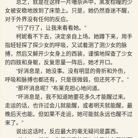
总之，就是在这样一片嘈杂声中，黑发棕瞳的少
女被安稳地放到了床垫上。只是，她仍然昏迷不醒，
对于外界没有任何的反应。
“行了行了，让我来看看她。”
柯妮看不下去，决定亲自上场。她蹲下来，用手
指轻轻探了探少女的呼吸，又试着测了测少女的脉
搏，然后又解开少女身上的西装，谨慎地探查了少女
的四肢和身躯，反复思量一阵后，她才开口。
“好消息是，她没事。没有明显的骨折和外伤，
呼吸和脉搏也都还有，只是很微弱，但还死不了。”
“那坏消息呢？”布莱克担心地问道。
“坏消息是，我不知道她要花多久才能醒过来。
走运的话，也许过会儿就能醒，或者明天就能醒，最
晚后天也能。但如果不走运，她可能就永远也醒不过
来了。”
说出这话时，反应最大的毫无疑问是露西。