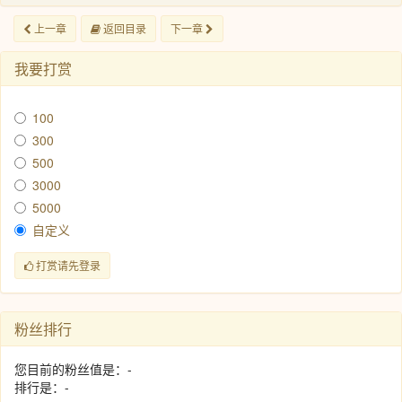
上一章
返回目录
下一章
我要打赏
100
300
500
3000
5000
自定义
打赏请先登录
粉丝排行
您目前的粉丝值是：-
排行是：-