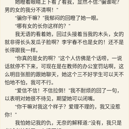
她瞪着眼睛上下看了看我，显然不信:“骗谁呢？
男的女的我分不清啊！”
“骗你干嘛？”我郁闷的回瞪了她一眼。
“哪有女的长你这样的？”
我无语的看着她，回过头接着当我的木头，女的
就非得长头发瓜子脸啊？李宇春不也是女的！还不是
长得跟我一样。
“你真的是女的啊？”这个人仿佛是个话唠，一说
话就停不下来，可现在是在教师的办公室罚站啊，这
么明目张胆的跟她聊天，她这个三不好学生可以天不
怕地不怕，我可不行。
“爱信不信！不信拉倒！”我不耐烦的回了一句，
以表明对她很不待见，期望她可以闭嘴。
“你干嘛对我这个样子？爱理不理的，我又没惹
你！”
我怕她记我的仇，无奈的解释道:“没有，我只是