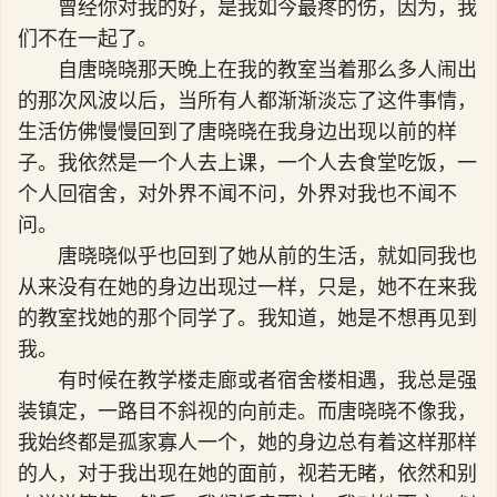
曾经你对我的好，是我如今最疼的伤，因为，我
们不在一起了。
自唐晓晓那天晚上在我的教室当着那么多人闹出
的那次风波以后，当所有人都渐渐淡忘了这件事情，
生活仿佛慢慢回到了唐晓晓在我身边出现以前的样
子。我依然是一个人去上课，一个人去食堂吃饭，一
个人回宿舍，对外界不闻不问，外界对我也不闻不
问。
唐晓晓似乎也回到了她从前的生活，就如同我也
从来没有在她的身边出现过一样，只是，她不在来我
的教室找她的那个同学了。我知道，她是不想再见到
我。
有时候在教学楼走廊或者宿舍楼相遇，我总是强
装镇定，一路目不斜视的向前走。而唐晓晓不像我，
我始终都是孤家寡人一个，她的身边总有着这样那样
的人，对于我出现在她的面前，视若无睹，依然和别