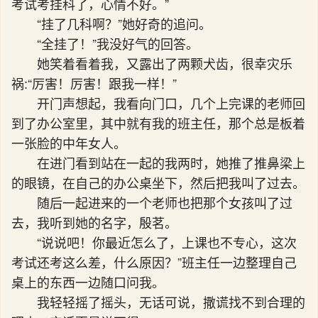
考试考挂科了，心情不好。”
“挂了几科啊？”她好奇的追问。
“全挂了！”我没好气的回答。
她笑着看着我，又露出了两颗犬齿，很幸灾乐
祸:“厉害！厉害！跟我一样！”
开门声想起，我看向门口，几个上完课的老师回
到了办公室里，其中就有我的班主任，那个总是板着
一张脸的中年女人。
在进门看到站在一起的我两时，她推了推鼻梁上
的眼镜，在自己的办公桌坐下，然后把我叫了过去。
随后一起进来的一个老师也把那个女孩叫了过
去，我听到她的名字，殷茗。
“说说吧！你最近怎么了，上课也不专心，这次
考试还考这么差，什么原因？”班主任一边整理自己
桌上的东西一边随口问我。
我轻轻摇了摇头，无话可说，撒谎找不到合理的