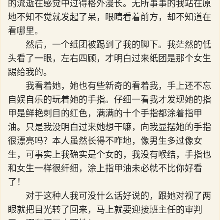
的流逝在感觉中过得格外漫长。无所事事的我站在原
地不知不觉就发起了呆，眼睛看着前方，却不知道在
看哪里。
然后，一个纸团被踢到了我的脚下。我茫然的低
头看了一眼，左右四顾，才明白过来纸团是那个女生
踢给我的。
我看着她，她也有些新奇的看着我，手上还不忘
自娱自乐的玩着她的手指。仔细一看我才发现她的指
甲是鲜艳刺目的红色，满满的十个手指都涂着指甲
油。只是我没明白过来她想干嘛，向我显摆她的手指
很漂亮吗？本人虽然长得不咋地，像男生多过像女
生，可事实上我确实是个女的，我没有喉结，手指也
和女生一样很纤细，涂上指甲油未必就不比你好看
了！
对于这种人我可没什么话好说的，跟她对视了两
眼就把目光转了回来，马上就要迎接班主任的审判