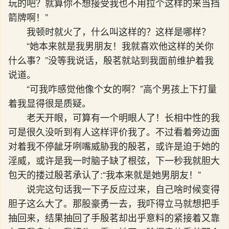
玩的吧？就算你不想接受我也不用拉个这样的来当挡
箭牌啊！”
我顿时就火了，什么叫这样的？这样是哪样？
“她本来就是我男朋友！我就喜欢他这样的关你
什么事？”没等我说话，殷茗就站到我面前维护着我
说道。
“可我咋感觉他像个女的啊？”高个男孩上下打量
着我显得很是质疑。
老天开眼，可算有一个明眼人了！长相中性的我
可是很久没听到有人这样评价我了。不过看着旁边面
对着我不停龇牙咧嘴威胁我的殷茗，或许是迫于她的
淫威，或许是我一时脑子缺了根弦，下一秒我就胆大
包天的搂过殷茗承认了:“我本来就是她男朋友！”
说完这句话我一下子反应过来，自己啥时候变得
胆子这么大了。那股豪勇一去，我吓得立马就想把手
抽回来，结果抽回了手殷茗却出乎意料的紧接着又靠