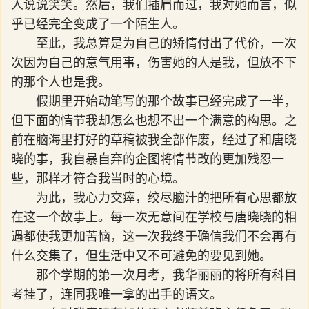
人说说笑笑。然后，我们插肩而过，我对她而言，似
乎已经完全变成了一个陌生人。
至此，我总算是为自己的矫情付出了代价，一次
次因为自己的意气用事，伤害她的人是我，但放不下
的那个人也是我。
假期里开始动笔写的那个故事已经完成了一半，
但下面的情节我却怎么也想不出一个满意的构思。之
前在脑海里打好的草稿被我全部作废，经过了和唐晓
晓的事，我自暴自弃的企图将情节改的更加残忍一
些，那样才符合我当时的心境。
为此，我心力交瘁，绞尽脑汁的把所有心思都放
在这一个故事上。每一次无意间在学校与唐晓晓的相
遇都使我更加苦恼，这一次我终于确信我们不会再有
什么交集了，但生活中又不可避免的要见到她。
那个学期的第一次月考，我华丽丽的将所有科目
考挂了，连同我唯一拿的出手的语文。