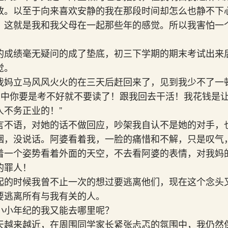
放。以至于向来喜欢安静的我在那段时间却怎么也静不下
！这就是我和我父母在一起那些年的感觉。所以我害怕一
。
的成绩毫无疑问的成了垫底，初三下学期的期末考试出来
觉。
我妈立马风风火火的在三天后赶回来了，见到我少不了一
“高中你要是考不好就不要读了！跟我回去干活！我花钱是
人不务正业的！”
言不语，对她的话不做回应，吵架我自认不是她的对手，
烟，没说话。阿婆看着我，一脸的痛惜和不解，只是叹气
着一个姿势看着外面的天空，不去看阿婆的表情，对我妈
的罪人！
起的时候我曾不止一次的想过要逃离他们，现在这个念头
要逃离所有与我有关的人。
小小年纪的我又能去哪里呢？
天越来越近，在周围同学家长紧张忐忑的氛围中，我仍然