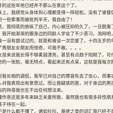
开的这些年他已经并不那么在意这个了。
床上，我感觉从身体到心理都变得一阵轻松，没有了谁督
的一些索事而被批判半天，我自由了！
是，我彻底的放纵了自己，内心被压抑的久了，一旦脱离
，我开始渐渐的跟身边的同龄人学会了不少恶习。泡网吧
唯一没有尝试过的，就是和谁谈一次恋爱了。十四五岁的
了男朋友女朋友而惊奇，可我不敢。。。。
女孩来说我长得不够柔弱漂亮，甚至有点趋于阳刚了。可
奇的一张脸，毫无特点，看起来还有点呆，这就是我每次
对我长相的调侃，我早已对自己的尊容失去了信心，而事
人对我表现出有意思过。而让我疑惑的是，对于身边的男
俗的帅哥我也生不出任何想法来。
理作祟还是多年来缺乏关爱所致，虽然我也有很多异性朋
孩子待在一起。
不是什么都不懂了，诸如拉拉、基佬之类的词汇我已经不