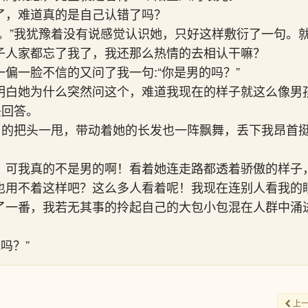
了，难道真的是自己认错了吗？
。。”我犹豫着没有说感觉认识她，只好这样敷衍了一句。
子人家都忘了我了，我还那么热情的去相认干嘛？
偏一脸不信的又问了我一句:“你是男的吗？”
明白她为什么突然问这个，难道我现在的样子就这么像男
头回答。
不屑的把头一甩，带动着她的长发也一阵飘舞，丢下我昂首
，可我真的不是男的啊！看着她连走路都透着骄傲的样子
也用不着这样吧？这么多人看着呢！我现在连别人看我的
了一番，我若无其事的拎起自己的大包小包混在人群中涌
吗？”
上