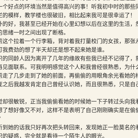
一个好点的环境当然是值得高兴的事！听我初中时的那些
烂的模样，教学楼也很破旧，相比起来我可是很幸运了！
外的好，我甚至已经开始在心里幻想以后在这里的生活，
的思绪一时之间出现了断格。
前这个拉着一个行李箱，背对着我打量校门的女孩，那张
可我费劲的想了半天却还是想不起来她是谁。
识的同龄人因为离开了几年的缘故有些我已经不记得了，
再见面联系。可我明明感觉这个人和我曾经很熟悉，为什
前走了几步走到了她的前面，再偷偷的用眼角余光看她的
庞之后我越发肯定自己曾经认识她，而且很熟悉，只是自
觉却很敏锐，正当我偷偷看她的时候她一下子转过头向我
想了想好像又不对，这样不是表明了自己刚刚确实是在偷
”
听到她的话我只好再次把头转回来，发现她正一脸莫名的
识的疑惑，完全就是看待一个陌生人的眼光。