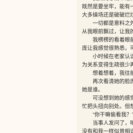
既然是要坐牢，能有
大多操场还是破破烂
一切都是意料之
从我眼前飘过，让我
我楞楞的看着眼
庞让我感觉很熟悉，
小时候在老家认
为关系变得生疏很少
想着想着，我往
再次看清她的脸
她是谁。
可没想到她的感
忙把头扭向别处。但
“你干嘛偷看我？
当事人发问了，
没有和我一样似曾相