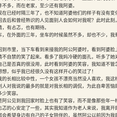
并不多，而在老家，至少还有我阿婆。
现在已经时隔三年了，也不知道阿婆他们的样子有没有变
回去后和曾经熟识的人见面别人会如何对我呢？此时此刻
情，有忐忑，也有期待。
车，在外面的三年，坐车的时候虽然不多，却也不少，我
回到市里，当下车看到来接我的阿公阿婆时，看到阿婆脸
情不自禁的笑了起来。看多了我妈冷硬的面孔，听多了她
自己是否真的很没用，此时看到阿婆的笑容，我知道不管
想想，似乎我已经很久没有这样开心的笑过了！
我的长相比较中性，一个女孩不漂亮当然没人喜欢，我这
别人对我说的最多的就是对我长相的调侃，为此自卑苦恼
多少笑容。
是阿公见到我回家时脸上也有了笑容，而不是像那些年一
忐忑的心安定了一些，其实我知道作为老人来说，我离开
都会希望身边有自己的子女陪伴的，虽然阿公以前因为我