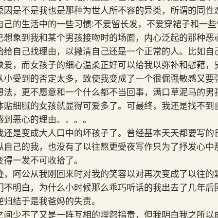
原因是不是我也是那种为世人所不容的异类，所谓的同性
自己的生活中的一些习惯:不爱留长发，不爱穿裙子和一些
己想象到我和某个男孩接吻时的场面，内心泛起的那种恶
始给自己找理由，以撇清自己还是一个正常的人。比如自
缺爱，而女孩子的细心温柔正好可以给我以弥补和慰藉，
从小受到的否定太多，致使我变成了一个很倔强敏感又要
想法，更不愿意和一个什么都不当回事，满口草泥马的男
体贴细腻的女孩就显得可爱多了。可最终，我还是找不到
感到恶心的理由。。。。
我还是变成大人口中的坏孩子了。曾经基本天天都要写的
纵自己的我，也没有了以往熬更受夜写作只为了抒发心中
变得一发不可收拾了。
迹，阿公从我刚回来时对我的笑容以对再次变成了以往的
们不明白，为什么小时候那么乖巧听话的我出去了几年后
逆归结于是我爸妈的失责。
之间少不了又是一阵互相的埋怨指责，但我明白我之所以