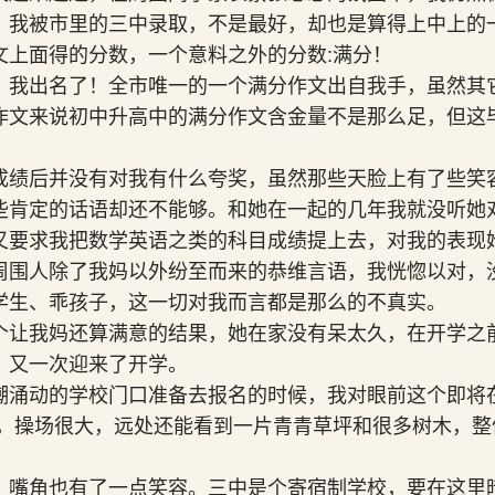
，我被市里的三中录取，不是最好，却也是算得上中上的
文上面得的分数，一个意料之外的分数:满分！
，我出名了！全市唯一的一个满分作文出自我手，虽然其
作文来说初中升高中的满分作文含金量不是那么足，但这
成绩后并没有对我有什么夸奖，虽然那些天脸上有了些笑
些肯定的话语却还不能够。和她在一起的几年我就没听她
又要求我把数学英语之类的科目成绩提上去，对我的表现
周围人除了我妈以外纷至而来的恭维言语，我恍惚以对，
学生、乖孩子，这一切对我而言都是那么的不真实。
个让我妈还算满意的结果，她在家没有呆太久，在开学之
，又一次迎来了开学。
潮涌动的学校门口准备去报名的时候，我对眼前这个即将
亮，操场很大，远处还能看到一片青青草坪和很多树木，整
，嘴角也有了一点笑容。三中是个寄宿制学校，要在这里