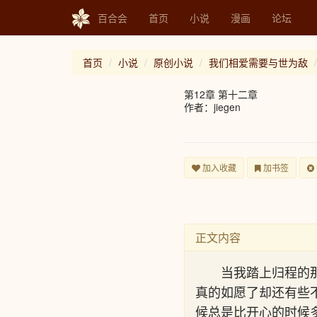
百合会
首页
小说
漫画
论坛
首页
小说
原创小说
我们相爱需要与世为敌
第12章 第十二章
作者：jiegen
加入收藏
加书签
正文内容
当我踏上归程的
真的如愿了却还有些
候总是比开心的时候