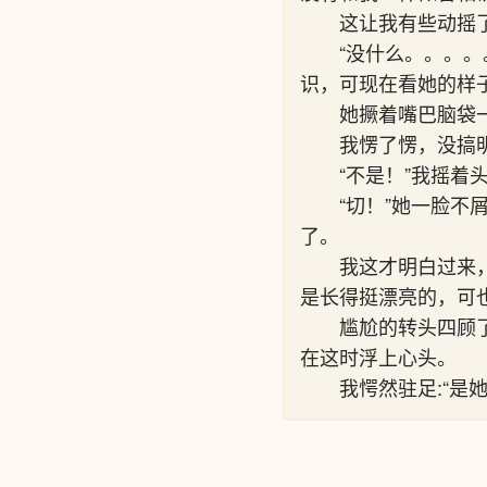
这让我有些动摇
“没什么。。。
识，可现在看她的样
她撅着嘴巴脑袋一
我愣了愣，没搞
“不是！”我摇着
“切！”她一脸
了。
我这才明白过来
是长得挺漂亮的，可
尴尬的转头四顾
在这时浮上心头。
我愕然驻足:“是她