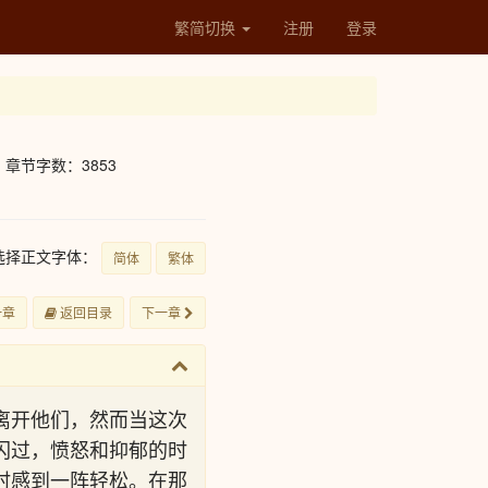
繁简切换
注册
登录
章节字数：3853
选择正文字体：
简体
繁体
一章
返回目录
下一章
离开他们，然而当这次
闪过，愤怒和抑郁的时
时感到一阵轻松。在那