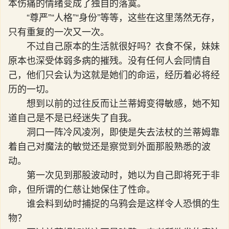
本伤痛的情绪变成了独自的落寞。
“尊严”“人格”“身份”等等，这些在这里荡然无存，
只有重复的一次又一次。
不过自己原本的生活就很好吗？衣食不保，妹妹
原本也深受体弱多病的摧残。没有任何人会同情自
己，他们只会认为这就是她们的命运，经历着必将经
历的一切。
想到以前的过往反而让兰蒂姆变得敏感，她不知
道自己是不是已经迷失了自我。
洞口一阵冷风凌冽，即使是失去法杖的兰蒂姆靠
着自己对魔法的敏觉还是察觉到外面那股熟悉的波
动。
第一次见到那股波动时，她以为自己即将死于非
命，但所谓的仁慈让她保住了性命。
谁会料到幼时捕捉的乌鸦会是这样令人恐惧的生
物？