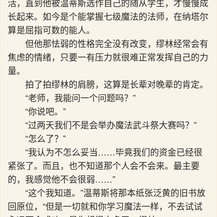
活，直到他被温蒂斯选作自己的随从学生，才慢慢成
长起来。如今是个能掌握七级魔法的法师，在纳塔尔
算是屈指可数的能人。
但他那怯弱的性格完全没有改变，缪林经常会有
焦虑的情绪，只要一有压力就很难正常发挥自己的力
量。
拍了拍缪林的肩膀，这算是长辈对晚辈的肯定。
“老师，我能问一个问题吗？”
“你说吧。”
“过两天我们不是会举办魔法武斗祭大赛吗？”
“怎么了？”
“我认为不怎么妥当……毕竟我们的资金已经很
紧张了。而且，也不知道那个人会不会来。最主要
的，我感觉他不会很弱……”
“这个我知道。”温蒂斯将那本纸张泛黄的旧书放
回原位，“但是一切就和你学习魔法一样，不去试试