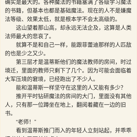
确实是最大的。各种魔法的书籍塞满了各级学习魔法
的书籍，但基本也都是基础魔法。现在的人不是嫌魔
法等级、效果太低，就是根本学不会太高级的。
这山望着那山高，却永远无法企及，这算是人类
法师最大的悲哀了。
就算不是和自己一样，能跟菲蕾迪那样的人匹敌
的也是少之又少。
第三层才是温蒂斯他们的魔法教师的房间，时过
境迁，里面的教师只剩下了几个。因为可能会面临着
大军压境的窘境，已经跑出了不少人。
能和温蒂斯一样坚守在这里的人又能有多少？
推开平时钻研魔法的房间的大门，里面没有其他
人，只有那一位蹲坐在地上，翻阅着藏在一边的旧
书。
“老师！”
看到温蒂斯推门而入的年轻人立刻站起，并乖乖