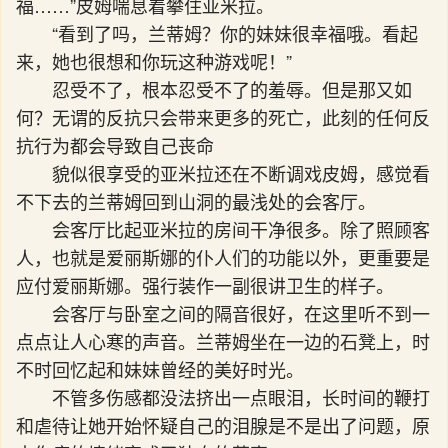
福……”皮姆喘息着攀住亚米拉。
“看到了吗，兰蒂姆？你的妹妹很幸福哦。看起
来，她也很想和你玩这种游戏呢！”
忍受不了，根本忍受不了的羞辱。但是那又如
何？无谓的反抗只会带来更多的死亡，此刻的任何反
抗行为都会导致自己丧命
貌似很享受的亚米拉还在不断调戏皮姆，感觉看
不下去的兰蒂姆回到山洞的最浅处的会客厅。
会客厅比起亚米拉的房间干净很多。除了照顾客
人，也就是爱丽斯娜的仆人们的功能以外，更重要是
应付爱丽斯娜。强行装作一副很讲卫生的样子。
会客厅与卧室之间的隔音很好，在这里听不到一
点点让人心寒的声音。兰蒂姆坐在一边的石凳上，时
不时回忆起和妹妹曾经的美好时光。
不管多伤感都没法挤出一点眼泪，长时间的鞭打
和虐待让她开始怀疑自己的泪腺是不是出了问题，原