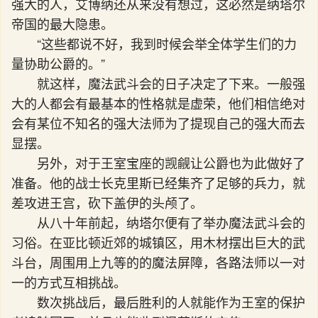
强大的人，艾博纳还从来没有想过，这必然是纳塔尔
帝国的最大隐患。
“这些都说不好，我到时候会举全体学生们的力
量协助公爵的。”
就这样，魔法武斗会的日子决定了下来。一般强
大的人都会有最基本的性格就是虚荣，他们相信绝对
会有某位不知名的强大法师为了提现自己的强大而去
显摆。
另外，对于王室宝座的觊觎让公爵也为此做好了
准备。他的战士长克里斯已经集齐了足够的兵力，就
差攻进王宫，砍下盖伊的头颅了。
从八十年前起，纳塔尔便有了举办魔法武斗会的
习俗。在亚比顿近郊的城镇区，用木材摆出巨大的武
斗台，周围用上九等的的魔法屏障，各路法师以一对
一的方式互相挑战。
数次挑战后，最后胜利的人就能作为王室的保护