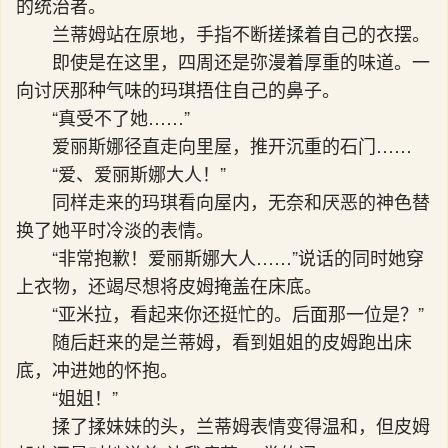
的统治者。
兰蒂姆站在原地，手指不断搓揉着自己的衣摆。
即使是在这里，四周还是弥漫着厚重的味道。一
向讨厌那种气味的玛琪捂住自己的鼻子。
“真受不了她……”
爱丽斯娜径直走向里屋，推开沉重的石门……
“爱、爱丽斯娜大人！”
同样走来的玛琪看向屋内，无奈和厌恶的神色替
换了她平时冷淡的表情。
“非常抱歉！爱丽斯娜大人……”说话的同时她穿
上衣物，还竭尽想将皮姆掩盖在床底。
“亚米拉，看起来你还挺忙的。后面那一位是？”
随后赶来的是兰蒂姆，看到姐姐的皮姆跑出床
底，冲进她的怀抱。
“姐姐！”
揉了揉妹妹的头，兰蒂姆表情变得温和，但皮姆