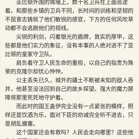
亚比顿外围的城墙上，数十名卫兵在上面巡逻
着。和那些乡镇的卫兵不同，长时间的训练和坚韧的
不屈意志铸就了他们敏锐的感官，下方的任何风吹草
动都不会逃脱他们的视线。
尖锐的利剑，闪着银光的盾牌，敦实的厚甲，这
些都是他们实力的象征，没有本事的人绝对进不了亚
比顿的皇家守卫队。
肩负着守卫人民生命的重担，以自己的指责为殊
荣的克隆尔却忧心忡忡。
公主丢失已久，城外的疆土不断被未知的敌人吞
并，他甚至没法回到自己的故乡探望。强大的魔力屏
障将那里死死地守护着。
而此时的国王盖伊完全没有一点紧张的模样，照
样还是饮酒为乐，面对下臣的劝诫完全听不进去，只
是胡乱搪塞。
这个国家还会有救吗？人民会走向哪里？这些他