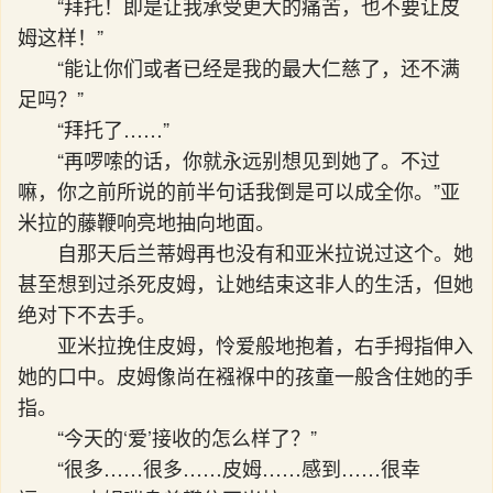
“拜托！即是让我承受更大的痛苦，也不要让皮
姆这样！”
“能让你们或者已经是我的最大仁慈了，还不满
足吗？”
“拜托了……”
“再啰嗦的话，你就永远别想见到她了。不过
嘛，你之前所说的前半句话我倒是可以成全你。”亚
米拉的藤鞭响亮地抽向地面。
自那天后兰蒂姆再也没有和亚米拉说过这个。她
甚至想到过杀死皮姆，让她结束这非人的生活，但她
绝对下不去手。
亚米拉挽住皮姆，怜爱般地抱着，右手拇指伸入
她的口中。皮姆像尚在襁褓中的孩童一般含住她的手
指。
“今天的‘爱’接收的怎么样了？”
“很多……很多……皮姆……感到……很幸