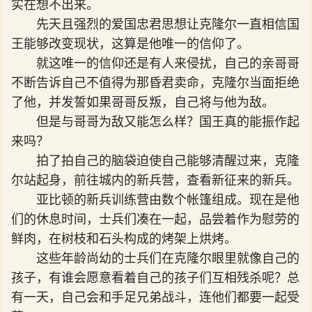
实在想不出来。
先天且强烈的爱国忠君思想让克隆尔一直相信国
王能够改变现状，这算是他唯一的信仰了。
就这唯一的信仰还是有人来侵扰，自己的亲哥哥
不断告诉自己不值得为那昏君卖命，克隆尔当面拒绝
了他，并发誓如果哥哥反叛，自己将与他为敌。
但是与哥哥为敌又能怎么样？国王真的能振作起
来吗？
拍了拍自己的脑袋迫使自己能够清醒过来，克隆
尔站起身，前往城内的新兵营，查看新征来的新兵。
亚比顿的新兵训练营由数个帐篷组成。现在是他
们的休息时间，士兵们凑在一起，品尝着作为慰劳的
鲜肉，在树枝和石头构成的烤架上烘烤。
这些年龄尚幼的士兵们在克隆尔眼里就像自己的
孩子，有谁会愿意看着自己的孩子们互相残杀呢？总
有一天，自己会和手足兄弟战斗，连他们都要一起受