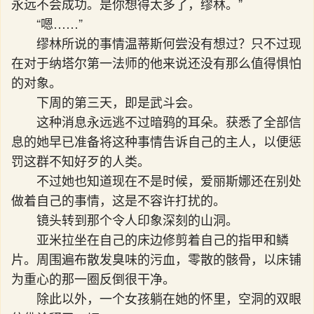
永远不会成功。是你想得太多了，缪林。”
“嗯……”
缪林所说的事情温蒂斯何尝没有想过？只不过现
在对于纳塔尔第一法师的他来说还没有那么值得惧怕
的对象。
下周的第三天，即是武斗会。
这种消息永远逃不过暗鸦的耳朵。获悉了全部信
息的她早已准备将这种事情告诉自己的主人，以便惩
罚这群不知好歹的人类。
不过她也知道现在不是时候，爱丽斯娜还在别处
做着自己的事情，这是不容许打扰的。
镜头转到那个令人印象深刻的山洞。
亚米拉坐在自己的床边修剪着自己的指甲和鳞
片。周围遍布散发臭味的污血，零散的骸骨，以床铺
为重心的那一圈反倒很干净。
除此以外，一个女孩躺在她的怀里，空洞的双眼