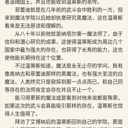
者追随国王，并且也能收到温蒂斯的亲传。
菲蕾迪就是在几年前的武斗会中胜利的一方，但
来到魔法学院以后她却执意研究黑魔法，这在温蒂斯
看来是无法原谅和理解的。
从八十年以前他就是纳塔尔第一魔法师了，由于
信仰和潜心研究的成果，这使得温蒂斯成为周边几个
国家中最为强大的存在，也获得了长寿的能力，这也
使他能长期待在这个位置。
不过温蒂斯知道，魔法是永无止尽的学问，既有
像奥纳古和菲蕾迪那样的黑魔法，也有强大圣洁的白
魔法。人类终究只是窥探到那一点点而已，和自己同
等存在的法师肯定会存在并且不止一个。
能习得更新的魔法或是看到对他来说都是殊荣，
如果这次的武斗会真能吸引那样的存在，温蒂斯也觉
得人生值得了。
拜访了艾博纳后的温蒂斯回到自己的学院，那是