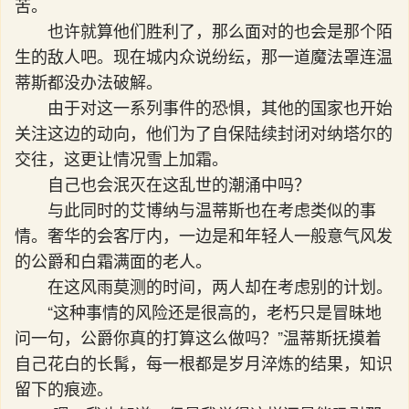
苦。
也许就算他们胜利了，那么面对的也会是那个陌
生的敌人吧。现在城内众说纷纭，那一道魔法罩连温
蒂斯都没办法破解。
由于对这一系列事件的恐惧，其他的国家也开始
关注这边的动向，他们为了自保陆续封闭对纳塔尔的
交往，这更让情况雪上加霜。
自己也会泯灭在这乱世的潮涌中吗？
与此同时的艾博纳与温蒂斯也在考虑类似的事
情。奢华的会客厅内，一边是和年轻人一般意气风发
的公爵和白霜满面的老人。
在这风雨莫测的时间，两人却在考虑别的计划。
“这种事情的风险还是很高的，老朽只是冒昧地
问一句，公爵你真的打算这么做吗？”温蒂斯抚摸着
自己花白的长髯，每一根都是岁月淬炼的结果，知识
留下的痕迹。