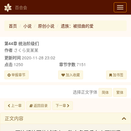
百合会
Toggl
navig
首页
小说
原创小说
遗族：被扭曲的爱
第44章 统治阶级们
作者
さくら吴某某
更新时间
2020-11-28 23:02
点击
1250
章节字数
7151
举报章节
加入收藏
加书签
选择正文字体
简体
繁体
上一章
返回目录
下一章
正文内容