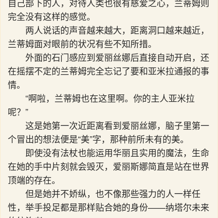
自己部下的人，对待人类也很有慈爱之心，兰蒂姆则
完全没有这样的感觉。
两人说话的声音越来越大，距离洞口越来越近，
兰蒂姆面对眼前的状况有些不知所措。
外面的石门感应到爱丽丝娜后直接自动开启，还
在摇摆不定的兰蒂姆完全忘记了要和亚米拉通报的事
情。
“啊啦，兰蒂姆也在这里啊。你的主人亚米拉
呢？”
这是她第一次近距离看到爱丽丝娜，脑子里第一
个冒出的想法便是“美”字，那种前所未有的美。
即使没有法杖也能运用华丽且实用的魔法，生命
在她的手中片刻就会毁灭，爱丽斯娜简直是站在世界
顶端的存在。
但是她并不娇纵，也不像那些强力的人一样任
性，举手投足都是那样贴合她的身份——纳塔尔未来