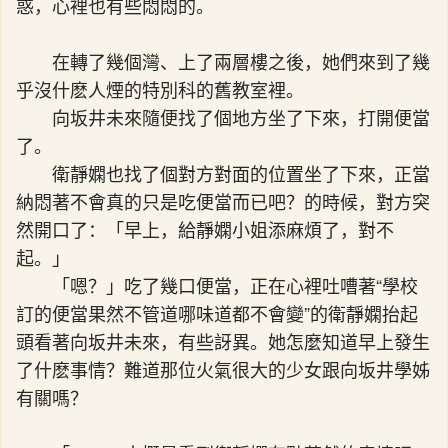
惑，心裡也有些悶悶的。
在轉了幾個灣、上了兩層樓之後，她們來到了幾
乎沒什麽人煙的特別科的舊教室裡。
向坂井未來隨便找了個地方坐了下來，打開便當
了。
衛靜嫻也找了個對方對面的位置坐了下來，正當
納悶著不會真的只是吃便當而已吧？的時候，對方突
然開口了：「早上，給靜嫻小姐添麻煩了，對不
起。」
「嗯？」吃了幾口便當，正在心裡吐嘈著“學校
訂的便當果然不管道哪味道都不會變”的衛靜嫻抬起
頭看著向坂井未來，有些訝異。她怎麼知道早上發生
了什麽事情？難道那位火氣很大的少女跟向坂井學姊
有關嗎？