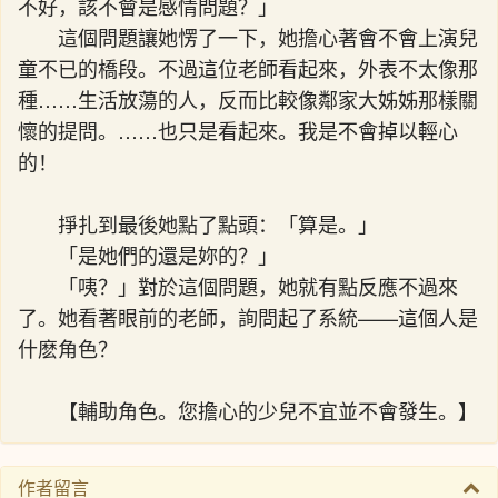
不好，該不會是感情問題？」
這個問題讓她愣了一下，她擔心著會不會上演兒
童不已的橋段。不過這位老師看起來，外表不太像那
種……生活放蕩的人，反而比較像鄰家大姊姊那樣關
懷的提問。……也只是看起來。我是不會掉以輕心
的！
掙扎到最後她點了點頭：「算是。」
「是她們的還是妳的？」
「咦？」對於這個問題，她就有點反應不過來
了。她看著眼前的老師，詢問起了系統——這個人是
什麽角色？
【輔助角色。您擔心的少兒不宜並不會發生。】
作者留言