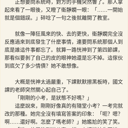
正想要問系統時，對方的手機突然響了。那人拿
起來看了一眼後，又瞪了衛靜嫻一眼：「……一開始
就是個錯誤。」碎唸了一句之後就離開了教室。
就像一陣狂風來的快、去的更快，衛靜嫻完全沒
反應過來到底發生了什麽事情，連要問系統那個人到
底是誰這件事都忘了。就算一路恍神到了第四節課，
那看似要剝了自己的皮的眼神她還是忘不掉。這傢伙
到底欠了多少情債？她不敢想像。
大概是恍神太過嚴重，下課默默擦黑板時，國文
課的老師突然關心起自己了。
「剛剛的小考，是狀態不好嗎？」
這麼說來，剛剛好像真的有隨堂小考？一考完就
改的那種。她完全沒有填寫答案的印象：「呃？嗯？
啊……還好啊。怎麼了嗎老師？」她尷尬的笑了笑。