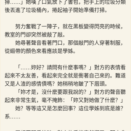
掃……」她嘆了口氣放下了書包，把手上的垃圾分類
後丟進了垃圾桶內，捲起袖子開始準備打掃。
努力奮戰了一陣子，就在黑板變得閃亮的時候，
教室的門卻突然被敲了敲。
她尋著聲音看著門口，那個敲門的人穿著制服，
從緞帶的顏色來看應該是學姊。
「……妳好？請問有什麽事嗎？」對方的表情看
起來不太友善，看起來完全就是衝著自己來的。難道
又是人渣的感情債嗎？她稍稍地皺了下眉頭。
「妳才是，沒什麽要跟我說的？」對方的聲音聽
起來非常生氣，毫不掩飾：「妳又對她做了什麽？」
她？等等這又是怎麼回事？這位學姊到底是誰？
系……