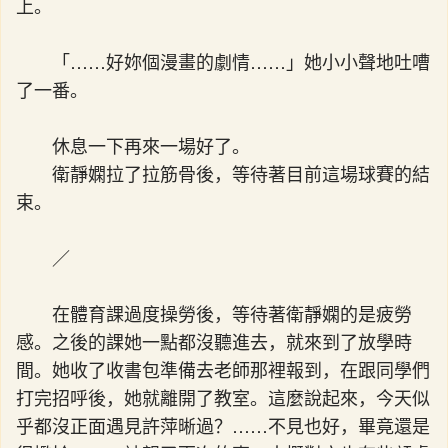
上。
「……好妳個漫畫的劇情……」她小小聲地吐嘈
了一番。
休息一下再來一場好了。
衛靜嫻拉了拉筋骨後，等待著目前這場球賽的結
束。
／
在體育課過度操勞後，等待著衛靜嫻的是疲勞
感。之後的課她一點都沒聽進去，就來到了放學時
間。她收了收書包準備去老師那裡報到，在跟同學們
打完招呼後，她就離開了教室。這麼說起來，今天似
乎都沒正面遇見許萍晰過？……不見也好，畢竟還是