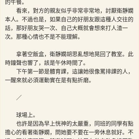
的午餐。
看來，對方的親友似乎非常非常地，討厭衛靜嫻
本人。不過也是，如果自己的好朋友跟這種人交往的
話，那好朋友哭一次、自己大概就會想來打人渣一
次。那種心情也不是不能理解。
拿著空飯盒，衛靜嫻胡思亂想地晃回了教室。此
時鐘聲也響了，該是午休時間了。
下午第一節是體育課，這讓她很像罵排課的人，
一醒來就必須運動實在是有點折磨。
／
球場上。
也許是因為早上恍神的太嚴重，同班的同學有點
擔心的看著衛靜嫻，問她要不要在一旁休息就好。不