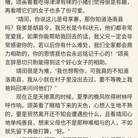
槽，颂英看着吃得津津有味的小猪们觉得很是有趣，
再看喂它们的女子也多了份可爱。
“靖闰，你说这儿是母享寨，那你知道洛南县
吗？我爹是胡县令，我兄长是今科状元，他们都非常
宠爱我，如果你能帮助我回去的话，我父兄一定会非
常感谢你的，若以后你有什么难处，我们全家都会鼎
力相助的，你的恩情我也会永远铭记于心的！”颂英
言辞恳切只盼能得到这个好心女子的相助。
靖闰很是为难，“我也想帮你，可我真的不知道
洛南县，我从小就在村子里没出去过，要不等晚上我
爸妈回来问问他们？”
现在正是天擦黑的时候，夏季的晚风吹得树林呼
呼作响。颂英看了眼暗下来的天色，心想人生地不熟
的，要是贸然离开还不知会遭遇些什么，且看靖闰心
地单纯善良，想来父母也不是那种难相与的人，不如
就先留下再做打算，“好。”