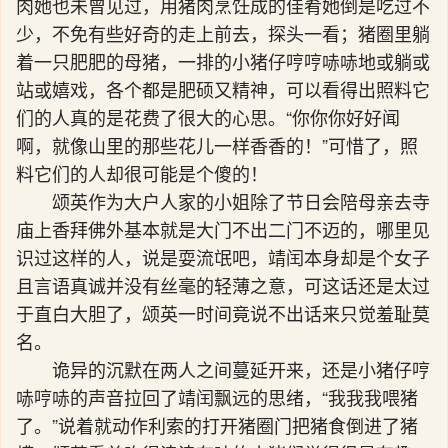
肉她也未曾见过，用猪肉烹饪成的佳肴她倒是吃过不
少，不免有些好奇的走上前去，探头一看；猪圈里躺
着一只肥肥的母猪，一排的小猪仔哼哼哧哧地或躺或
站或嬉戏，各个都是肥硕又精神，可以看得出照料它
们的人真的是花费了很大的心思。“你你你好好闻
啊，就像山里的那些花儿一样香香的！”可惜了，照
料它们的人却很可能是个傻的！
颂英作为大户人家的小姐除了节日会陪母亲去寺
庙上香拜佛外基本就是大门不出二门不迈的，哪里见
识过这样的人，说是耍流氓吧，靖闰本身却是个女子
且言语真诚并没有丝毫的轻薄之意，可这话还是太过
于直白大胆了，颂英一时间竟说不出话来只觉羞耻莫
名。
诡异的沉默在两人之间蔓延开来，还是小猪仔哼
哧哼哧的声音拉回了靖闰飘远的思绪，“我我我喂猪
了。”说着就动作利索的打开猪圈门把猪食倒进了猪