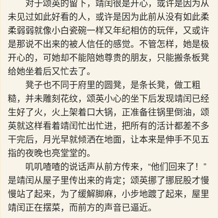
对于颂英的留下，靖闰很是开心，或许是因为从
未见过如此好看的人，或许是因为此前从没有如此柔
柔弱弱就像小白瓷碗一样又年纪相仿的玩伴，又或许
是那说不出来的被人信任的感觉。不管怎样，她是极
开心的，可她却不能陪她尊贵的朋友，只能搬条板凳
给她坐着后又忙去了。
凳子也不同于府里的圆凳，是条长凳，做工粗
糙，并未雕刻花纹，颂英小心的坐下后发现靖闰已经
生好了火，火上架着口大锅，正准备往锅里倒油，颂
英就这样看着靖闰忙出忙进，把所有的活计都差不多
干完后，月光早就倾洒在地面，让本来是伸手不见五
指的夜晚也亮堂堂的。
叽叽喳喳的说话声从前方传来，“他们回来了！”
是靖闰从屋子里传出来的肯定；颂英挪了挪屁股才慢
慢站了起来，为了缓解脚麻，小步地踱了起来，屋里
靖闰正在摆菜，而前方的声音已逼近。