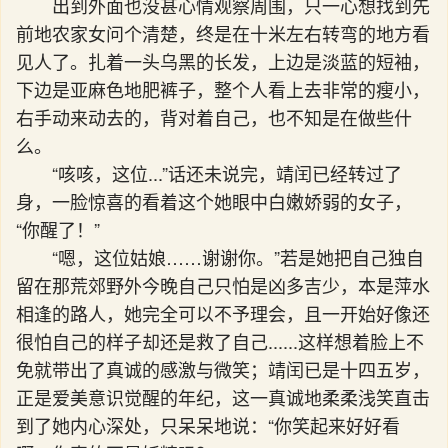
出到外面也没甚心情观察周围，只一心想找到先
前地农家女问个清楚，终是在十米左右转弯的地方看
见人了。扎着一头乌黑的长发，上边是淡蓝的短袖，
下边是亚麻色地肥裤子，整个人看上去非常的瘦小，
右手动来动去的，背对着自己，也不知是在做些什
么。
“咳咳，这位...”话还未说完，靖闰已经转过了
身，一脸惊喜的看着这个她眼中白嫩娇弱的女子，
“你醒了！”
“嗯，这位姑娘……谢谢你。”若是她把自己独自
留在那荒郊野外今晚自己只怕是凶多吉少，本是萍水
相逢的路人，她完全可以不予理会，且一开始好像还
很怕自己的样子却还是救了自己......这样想着脸上不
免就带出了真诚的感激与微笑；靖闰已是十四五岁，
正是爱美意识觉醒的年纪，这一真诚地柔柔浅笑直击
到了她内心深处，只呆呆地说：“你笑起来好好看