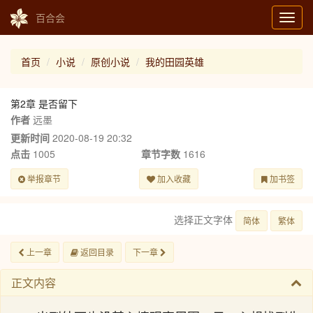
百合会
Toggl
navig
首页
小说
原创小说
我的田园英雄
第2章 是否留下
作者
远墨
更新时间
2020-08-19 20:32
点击
1005
章节字数
1616
举报章节
加入收藏
加书签
选择正文字体
简体
繁体
上一章
返回目录
下一章
正文内容