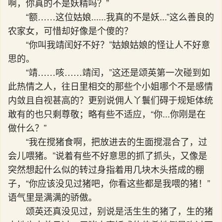
啊，你真的不是妖精吗？”
“额……这位姑娘......我真的不是妖...”这么善良的
农家女，可惜却好像是个傻的？
“你叫我靖闰好不好？”姑娘姑娘的怪让人不好意
思的。
“靖……咳……靖闰，”这还是颂英第一次碰到如
此热情之人，往日里相交的那些个小姐哪个不是感情
内敛且自视甚高的？更别说佣人丫鬟们碍于规矩体统
敢有的也只剩尊敬；略有些不适应，“你...你刚是在
做什么？”
“我在搅猪食啊，把放进去的生面搅混合了，过
会儿喂猪。”说着有些不好意思的抓了抓头，又像是
突然想起什么似的转过身指着用几块木头搭成的棚
子，“你应该没见过猪吧，你看这些都是我喂的猪！”
语气里是满满的骄傲。
颂英还真没见过，别说是活生生的猪了，生的猪