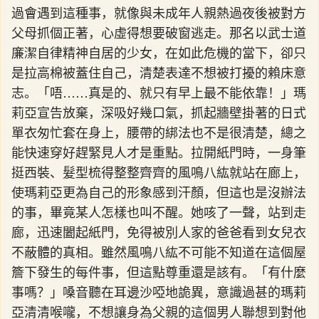
過會遇到這種事，就像與未成年人親熱過夜後被對方
父母抓個正著，心虛得想要破窗逃走。那名以武士道
廉潔自律精神自居的少女，在如此危機的當下，卻只
是拉高棉被蓋住自己，清楚表達不想被打擾的賴床意
志。「唔……真是的、就只有早上最不能依靠！」瑪
莉亞宣告放棄，深吸好幾口氣，抓起牆壁掛著的日式
單衣匆忙套在身上，腰帶的綁法也不是很清楚，總之
能快速穿好趕緊見人才是重點。拉開紙門時，一身筆
挺西裝、髮型梳得整整齊齊的風鳴八紘就站在廊上，
使瑪莉亞更為自己的形象感到汗顏，但這也是沒辦法
的事，畢竟某人怎樣也叫不醒。她咳了一聲，站到走
廊，迅速闔起紙門，免得被別人家的爸爸看到女兒衣
不蔽體的真相。雖然風鳴八紘不可能不知道在這個屋
簷下發生的每件事，但這點尊重還是該有。「有什麼
事嗎？」嗓音聽在耳邊沙啞地詭異，意識過甚的瑪莉
亞清清喉嚨，不想讓身為父親的這個男人聯想到對他