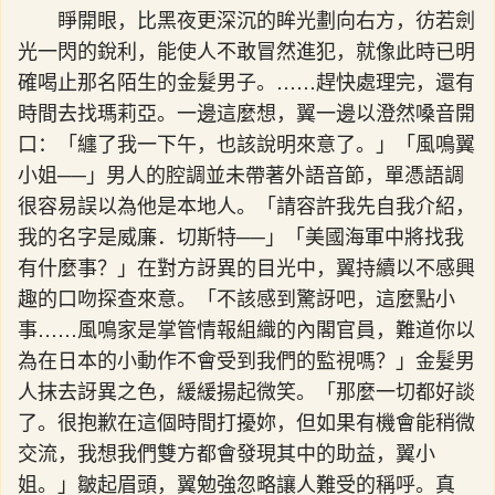
睜開眼，比黑夜更深沉的眸光劃向右方，彷若劍
光一閃的銳利，能使人不敢冒然進犯，就像此時已明
確喝止那名陌生的金髮男子。……趕快處理完，還有
時間去找瑪莉亞。一邊這麼想，翼一邊以澄然嗓音開
口：「纏了我一下午，也該說明來意了。」「風鳴翼
小姐──」男人的腔調並未帶著外語音節，單憑語調
很容易誤以為他是本地人。「請容許我先自我介紹，
我的名字是威廉．切斯特──」「美國海軍中將找我
有什麼事？」在對方訝異的目光中，翼持續以不感興
趣的口吻探查來意。「不該感到驚訝吧，這麼點小
事……風鳴家是掌管情報組織的內閣官員，難道你以
為在日本的小動作不會受到我們的監視嗎？」金髮男
人抹去訝異之色，緩緩揚起微笑。「那麼一切都好談
了。很抱歉在這個時間打擾妳，但如果有機會能稍微
交流，我想我們雙方都會發現其中的助益，翼小
姐。」皺起眉頭，翼勉強忽略讓人難受的稱呼。真