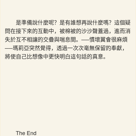
是準備說什麼呢？是有誰想再說什麼嗎？這個疑
問在接下來的互動中，被棉被的沙沙聲蓋過，進而消
失於互不相讓的交疊與喘息間。──慣壞翼會很麻煩
──瑪莉亞突然覺得，透過一次次毫無保留的奉獻，
將使自己比想像中更快明白這句話的真意。
The End