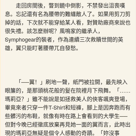
走回房間後，瞥到鏡中倒影，不禁發出沮喪嘆
息。忘記還有名為腰帶的難纏敵人了。如果用剪刀剪
掉的話，下次就不能穿給某人看，對贊助廠商來說也
很失禮。該怎麼辦呢？風鳴家的繼承人，
Symphogear的裝者，作為連續三次救贖世間的英
雄，翼只能盯著腰帶兀自發愁。
「──翼！」刷地一聲，紙門被拉開，最先映入
眼簾的，是那頭桃花般的髮在院裡月下飛舞。「……
瑪莉亞？」雖不能說是如拯救美人的俠客颯爽登場，
畢竟來者只穿一件T-Shirt和短褲，腳上是因奔跑而有
些髒污的布鞋，就像有時在路上會看到的大學生──
但對今晚已經徹底放棄再見她一面的翼而言，此時出
現的瑪莉亞無疑是個令人感動的奇蹟。「妳沒事