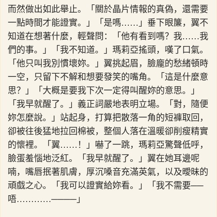
而然做出如此舉止。「關於晶片情報的真偽，還需要
一點時間才能證實。」「是嗎……」垂下眼簾，翼不
知道在想著什麼，輕聲問：「他有看到嗎？我……我
們的事。」「我不知道。」瑪莉亞搖頭，嘆了口氣。
「他只叫我別慣壞妳。」翼挑起眉，臉龐的愁緒頓時
一空，只留下不解和想要發笑的嘴角。「這是什麼意
思？」「大概是要我下次一定得叫醒妳的意思。」
「我早就醒了。」義正詞嚴地表明立場。「對，隨便
妳怎麼說。」站起身，打算把散落一角的短褲取回，
卻被往後猛地拉回棉被，整個人落在溫暖卻削瘦精實
的懷裡。「翼……！」嚇了一跳，瑪莉亞驚聲低呼，
臉蛋羞惱地泛紅。「我早就醒了。」翼在她耳邊呢
喃，嘴唇抿著肌膚，厚沉嗓音充滿英氣，以及曖昧的
頑戲之心。「我可以證實給妳看。」「我不需要──
唔…………────」