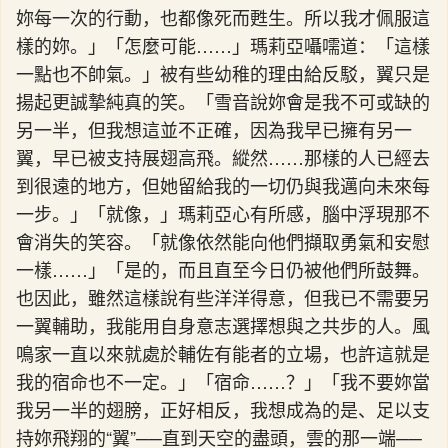
妳每一次的行動，也都像死而甦生。所以我才佩服這
樣的妳。」「怎麼可能……」瑪莉亞囁嚅道：「這樣
一點也不帥氣。」被有些幼稚的理由給反駁，翼只是
揚起更誠摯純真的笑。「雪音說妳會是我不可或缺的
另一半，但我想這並不正確，因為我早已擁有另一
翼，早已被支持展翅高飛。縱然……那樣的人已經去
到很遠的地方，但她留給我的一切仍與我邁向未來每
一步。」「就像，」瑪莉亞心有所感，腦中浮現那不
會消失的笑容。「就像依然能向他們擷取勇氣和安慰
一樣……」「是的，而且直至今日仍被他們所鼓舞。
也因此，雖然這樣說有些洋洋得意，但我已不需要另
一翼輔助，我能用自身意志選擇想與之共步的人。風
鳴家一直以來就處於輔佐有能者的立場，也許這就是
我的宿命也不一定。」「宿命……？」「我不要妳當
我另一半的翅膀，正好相反，我想成為的是、足以支
持妳飛翔的“翼”──直到天空的盡頭，雲的那一端──