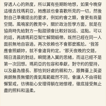
穿透人心的熱度，所以翼有些期盼地想，如果今晚穿
這樣去找瑪莉亞，她應該也會喜歡所見的一切，然後
對自己準備提出的要求，例如約會之類，會更有商量
空間。風鳴家的教育中，關於政治哲學方面，就是在
協商時先給對方一點甜頭會比較好說話、這點。可以
的話，再請瑪莉亞幫忙解開緞帶。既然已經在同一人
面前無地自容過，再次依賴也不會那麼尷尬。“我答
應會照顧妳，就不會違背約定。”那天夜晚的交錯，
隔日清晨的對話，瞬間湧入翼的思緒，而這已經不是
第一次回想。瑪莉亞的包容和奉獻，對守約的堅持，
以及最為擅長、那恰到好處的親和力，跟舞臺上英姿
爽朗無畏無懼的貴氣風範截然不同，會讓人不由得鬆
懈緊戒，彷彿能心安理得躺在她懷裡，徹底接受無止
盡的照料和溫柔。