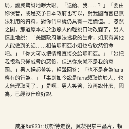
局，讓翼驚訝地睜大眼。「送給、我……？」「要由
妳保管，或是交予日本政府也可以，對我國而言已無
法利用的資料，對你們來說仍具有一定價值。」忽然
之間，那道原本易於激怒人的輕挑口吻改變了，男人
慎重地說：「美國政府無法拯救的生命，如果有其他
人能做到的話……相信瑪莉亞小姐也會欣然領命
吧。」「你大可以把情報直接交給瑪莉亞。」「她把
我視為只懂威脅的惡役，但這從來就不是我的意
圖。」男人揚起苦笑，輕聲回答：「也不是身為fans
應有的行為。」「事到如今說是fans想取信於人，也
太無理取鬧了。」是啊。男人笑著，沒再說什麼，因
為，已經沒什麼好說。
威廉&#8231;切斯特走後，翼凝視掌中晶片，頓