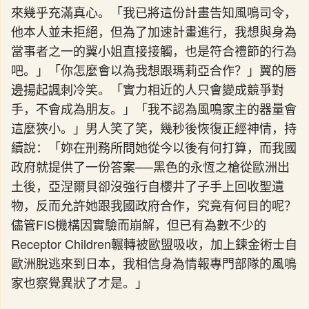
來幾乎充滿真心。「我已將這份計畫告知風鳴司令，
他本人並未拒絕，但為了加速計畫進行，我想與身為
當事者之一的翼小姐直接接觸，也是符合禮節的行為
吧。」「你怎麼會以為我想跟瑪莉亞合作？」翼的唇
邊揚起諷刺冷笑。「實力相近的人只會變成競爭對
手，不會成為朋友。」「我不認為風鳴家主的器量會
這麼狹小。」男人笑了笑，幾秒後恢復正經神情，持
續說：「妳在刑務所問她從今以後有何打算，而我國
政府就提供了一份答案──黑色的永恆之槍從歐洲出
土後，亞涅爾貝卻沒強行自櫻井了子手上回收聖遺
物，反而允許她跟我國政府合作，究竟有何目的呢？
儘管FIS機構因實驗而崩解，但已有為數不少的
Receptor Children輾轉被歐盟吸收，加上鍊金術士自
歐洲脫逃來到日本，我相信身為情報專門部隊的風鳴
家也察覺異狀了才是。」