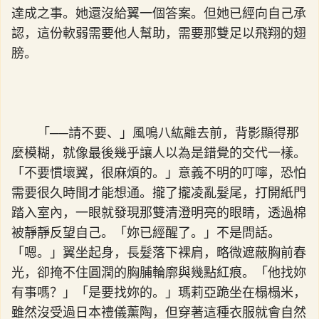
達成之事。她還沒給翼一個答案。但她已經向自己承
認，這份軟弱需要他人幫助，需要那雙足以飛翔的翅
膀。
「──請不要、」風鳴八紘離去前，背影顯得那
麼模糊，就像最後幾乎讓人以為是錯覺的交代一樣。
「不要慣壞翼，很麻煩的。」意義不明的叮嚀，恐怕
需要很久時間才能想通。攏了攏凌亂髮尾，打開紙門
踏入室內，一眼就發現那雙清澄明亮的眼睛，透過棉
被靜靜反望自己。「妳已經醒了。」不是問話。
「嗯。」翼坐起身，長髮落下裸肩，略微遮蔽胸前春
光，卻掩不住圓潤的胸脯輪廓與幾點紅痕。「他找妳
有事嗎？」「是要找妳的。」瑪莉亞跪坐在榻榻米，
雖然沒受過日本禮儀薰陶，但穿著這種衣服就會自然