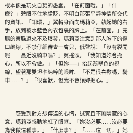
根本像是玩火自焚的愚蠢。「在前面哦。」「什
麼？」碧眼不住地猛眨，不明白那張平靜神情所交代
的資訊。「釦環，」翼轉身面向瑪莉亞，執起她的右
手，放到被水藍色內衣包裹的胸上。「在前面。」充
腦的害臊還來不及爆發，瑪莉亞注意到那人胸下的傷
口縫線，不禁仔細審查一會兒，低聲說：「沒有裂開
呢……最近沒騎車嗎？」翼搖頭。「我知道妳會擔
心，所以不會做。」「但妳──」抬起翡翠色的視
線，望著那雙坦率純粹的眼眸。「不是很喜歡嗎，騎
車……？」「很喜歡，但我不會讓妳擔心。」
感受到對方想傳達的心情，誠實且不願隱藏的心
意，瑪莉亞感動地紅了眼眶。「妳沒必要……沒必要
為我做這種事。」「什麼事？」「……這一切。」她