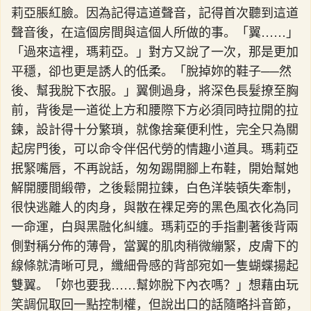
莉亞脹紅臉。因為記得這道聲音，記得首次聽到這道
聲音後，在這個房間與這個人所做的事。「翼……」
「過來這裡，瑪莉亞。」對方又說了一次，那是更加
平穩，卻也更是誘人的低柔。「脫掉妳的鞋子──然
後、幫我脫下衣服。」翼側過身，將深色長髮撩至胸
前，背後是一道從上方和腰際下方必須同時拉開的拉
鍊，設計得十分繁瑣，就像捨棄便利性，完全只為關
起房門後，可以命令伴侶代勞的情趣小道具。瑪莉亞
抿緊嘴唇，不再說話，匆匆踢開腳上布鞋，開始幫她
解開腰間緞帶，之後鬆開拉鍊，白色洋裝頓失牽制，
很快逃離人的肉身，與散在裸足旁的黑色風衣化為同
一命運，白與黑融化糾纏。瑪莉亞的手指劃著後背兩
側對稱分佈的薄骨，當翼的肌肉稍微繃緊，皮膚下的
線條就清晰可見，纖細骨感的背部宛如一隻蝴蝶揚起
雙翼。「妳也要我……幫妳脫下內衣嗎？」想藉由玩
笑調侃取回一點控制權，但說出口的話隨略抖音節，