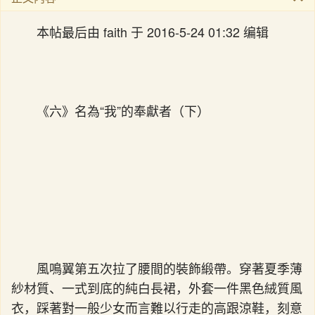
本帖最后由 faith 于 2016-5-24 01:32 编辑
《六》名為“我”的奉獻者（下）
風鳴翼第五次拉了腰間的裝飾緞帶。穿著夏季薄
紗材質、一式到底的純白長裙，外套一件黑色絨質風
衣，踩著對一般少女而言難以行走的高跟涼鞋，刻意