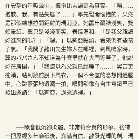
在安靜的呼吸聲中，擁抱比言語更為真實。「唔……
抱歉、我、有點失態了……」率先鬆開懷抱的，果然
是那個總想拉開距離的瑪莉亞，她露出靦腆淺笑，雙
頰暈紅。翼只是淺淺而笑，表情溫和。「是我父親讓
妳進來的嗎？」「嗯。」瑪莉亞點頭，看來倒有些孩
子氣。「我問了緒川先生妳人在哪裡，到風鳴家時，
翼的パパさん不知道為什麼早就在大門等著了，他說
妳在房間。」「我還以為父親已經睡了……」翼苦笑
搖頭，站到鏡前脫下風衣，一個不合宜的念想閃過腦
中，心跳緊張地遺漏一拍，喉間卻像有自主意識早已
發出邀請：「瑪莉亞，過來這裡。」
──嗓音低沉卻柔麗。非常符合翼的形象，彷彿
一把歷經多年磨砥後，充滿自信、散發光輝的劍。瑪