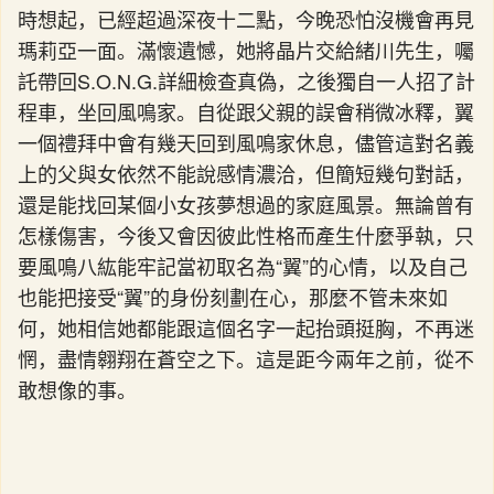
時想起，已經超過深夜十二點，今晚恐怕沒機會再見
瑪莉亞一面。滿懷遺憾，她將晶片交給緒川先生，囑
託帶回S.O.N.G.詳細檢查真偽，之後獨自一人招了計
程車，坐回風鳴家。自從跟父親的誤會稍微冰釋，翼
一個禮拜中會有幾天回到風鳴家休息，儘管這對名義
上的父與女依然不能說感情濃洽，但簡短幾句對話，
還是能找回某個小女孩夢想過的家庭風景。無論曾有
怎樣傷害，今後又會因彼此性格而產生什麼爭執，只
要風鳴八紘能牢記當初取名為“翼”的心情，以及自己
也能把接受“翼”的身份刻劃在心，那麼不管未來如
何，她相信她都能跟這個名字一起抬頭挺胸，不再迷
惘，盡情翱翔在蒼空之下。這是距今兩年之前，從不
敢想像的事。