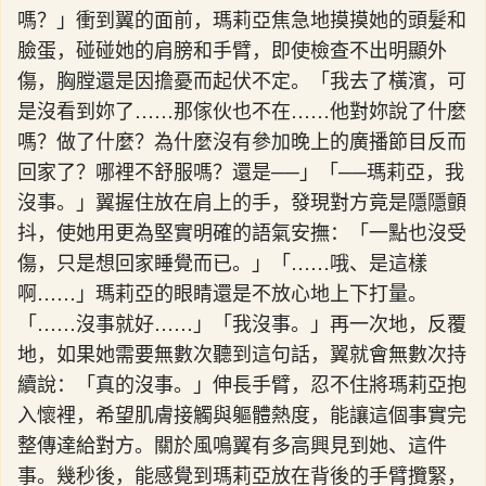
嗎？」衝到翼的面前，瑪莉亞焦急地摸摸她的頭髮和
臉蛋，碰碰她的肩膀和手臂，即使檢查不出明顯外
傷，胸膛還是因擔憂而起伏不定。「我去了橫濱，可
是沒看到妳了……那傢伙也不在……他對妳說了什麼
嗎？做了什麼？為什麼沒有參加晚上的廣播節目反而
回家了？哪裡不舒服嗎？還是──」「──瑪莉亞，我
沒事。」翼握住放在肩上的手，發現對方竟是隱隱顫
抖，使她用更為堅實明確的語氣安撫：「一點也沒受
傷，只是想回家睡覺而已。」「……哦、是這樣
啊……」瑪莉亞的眼睛還是不放心地上下打量。
「……沒事就好……」「我沒事。」再一次地，反覆
地，如果她需要無數次聽到這句話，翼就會無數次持
續說：「真的沒事。」伸長手臂，忍不住將瑪莉亞抱
入懷裡，希望肌膚接觸與軀體熱度，能讓這個事實完
整傳達給對方。關於風鳴翼有多高興見到她、這件
事。幾秒後，能感覺到瑪莉亞放在背後的手臂攬緊，