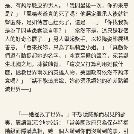
是、有夠厚臉皮的男人。「我問最後一次，你的來意
是？」「風鳴老爺真的死了嗎？他選定繼承人後就銷
聲匿跡，是如傳言已經死了，還是……」「你找我就
是為了問些愚蠢流言嗎？」「當然不是，這只是我個
人的好奇心罷了。」男人舉起雙手，以投降姿態展現
善意。「會來找妳，只為了瑪莉亞小姐。」「真虧你
們還有臉提起她的名字。」冰寒至極的聲音，宛若誕
生北國之地，凍徹蝕骨。「這次又打算利用她做什
麼，拯救世界兩次的英雄人物，美國政府依然不夠滿
意嗎？」「話不能這麼說，妳必須承認她的確差點毀
滅世界──」
「──她拯救了世界。」不想隱藏顯而易見的鄙
夷，翼語氣沉冷地控訴：「當美國政府只為保存特權
階級而隱瞞真相，她一個人辦到你們沒辦到的事，引