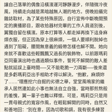
讓自己落單的偶像沿橫濱運河靜靜漫步，伴隨微冷夜
風，持續走向越是黑暗越無人潮的地方。傍晚拍攝完
雜誌取材，為了某些特殊原因，自行宣佈中斷晚間預
定的廣播節目，跟收拾器材完畢的工作人員道別後，
翼獨自留在橫濱。原本打算等人都走掉再換下這身麻
煩衣服，但正因為穿上很麻煩，一個人要順利脫掉也
遇到了阻礙，腰間無意義的緞帶怎樣也解不開。她向
來就不喜歡這些輕飄飄又過長的裝飾物，以前跟瑪莉
亞同臺演出時也遇過類似事件，誓死不解開的敵人差
點就延誤上臺時間──又不能乾脆一刀兩斷──後來還
是多虧瑪莉亞出手相助才得以解決。“抱歉，麻煩妳
了……”理應挖穴自掘的劣德之舉，堂堂風鳴家的繼
承人居然連如此小事也無法自立自強，當時那煎熬般
的羞愧，翼一輩子也難以釋懷。可是，瑪莉亞只是用
一貫母親式的寬容作風，在輕鬆解開的同時，自然又
和善地回：“別在意，因為切歌和調，我有很多練習