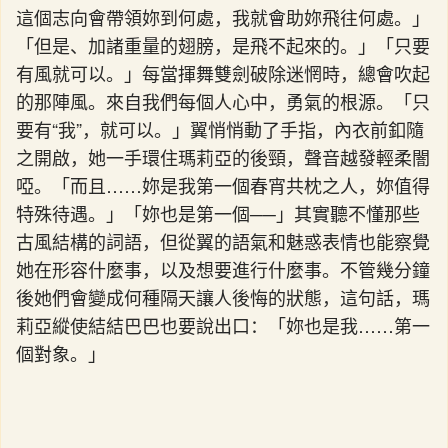
這個志向會帶領妳到何處，我就會助妳飛往何處。」
「但是、加諸重量的翅膀，是飛不起來的。」「只要
有風就可以。」每當揮舞雙劍破除迷惘時，總會吹起
的那陣風。來自我們每個人心中，勇氣的根源。「只
要有“我”，就可以。」翼悄悄動了手指，內衣前釦隨
之開啟，她一手環住瑪莉亞的後頸，聲音越發輕柔闇
啞。「而且……妳是我第一個春宵共枕之人，妳值得
特殊待遇。」「妳也是第一個──」其實聽不懂那些
古風結構的詞語，但從翼的語氣和魅惑表情也能察覺
她在形容什麼事，以及想要進行什麼事。不管幾分鐘
後她們會變成何種隔天讓人後悔的狀態，這句話，瑪
莉亞縱使結結巴巴也要說出口：「妳也是我……第一
個對象。」