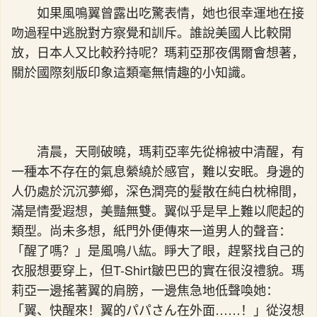
如果風鳴翼曾露出吃驚表情，她也很幸運地在接
吻過程中逃脫對方察覺和訓斥。誰說美國人比較開
放，日本人又比較矜持呢？瑪莉亞那夜偶爾會想著，
關於國際刻版印象這類毫無情趣的小知識。
清晨，天剛破曉，瑪莉亞率先從棉被中清醒，有
一種本不存在的氣息縈繞於感官，難以安眠。身邊的
人仍處於沉沉夢鄉，深色潤亮的髮散在純白枕棉間，
滿是情愛遐想，美豔無雙。翼似乎是早上難以爬起的
類型。尚未多想，紙門外便傳來一道男人的聲音：
「醒了嗎？」是風鳴八紘。睜大了眼，趕緊找自己的
衣服想要穿上，但T-Shirt皺巴巴的實在很沒禮貌。瑪
莉亞一邊搖著翼的肩膀，一邊焦急地低聲喚她：
「翼、快醒來！翼的パパさん在外面……！」從沒想