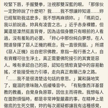
咬緊下唇，手握雙拳，注視那雙深藍的眼。「那傢伙
一定對妳說了什麼吧？我……我不想讓妳知道……妳
已經幫助我這麼多，我不想再麻煩妳。」「瑪莉亞，
我以前說過，妳具有凌雲之志。」近乎赤身裸體，但
翼還是凜然挺直背脊，因為這個身體只有眼前的人看
過，沒有羞恥的必要。「妳心中那份純白夢想，在人
間道發揮了惡人正機的概念，我一直很佩服。」所謂
《惡人正機》出自密宗佛教，意指一般行善之人，自
有資糧可往生淨土，真正需要佛陀接引的其實是惡
人。唯有承認自己的惡，認知在情慾貪望中的容易動
搖，才能接受他力引導，走向真正救贖己身之路。
「……我不是很清楚這句話的意思。」翼和藹地笑
了，寵溺的意味融入低緩嗓音中。「有點像西洋基督
教的教義，自覺身負原罪，因信主而得救。我想每人
在面對煩惱時，都是非常神聖嚴肅的事，在精神上是
徹底的生死交關，妳的每次遲疑都讓我有這種感覺，