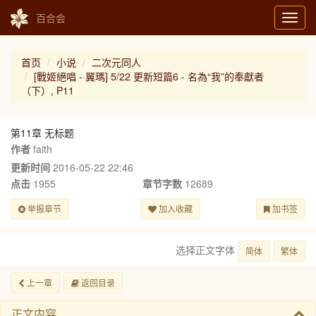
百合会
Toggl
navig
首页
小说
二次元同人
[戰姬絕唱 - 翼瑪] 5/22 更新短篇6 - 名為“我”的奉獻者
（下）, P11
第11章 无标题
作者
faith
更新时间
2016-05-22 22:46
点击
1955
章节字数
12689
举报章节
加入收藏
加书签
选择正文字体
简体
繁体
上一章
返回目录
正文内容