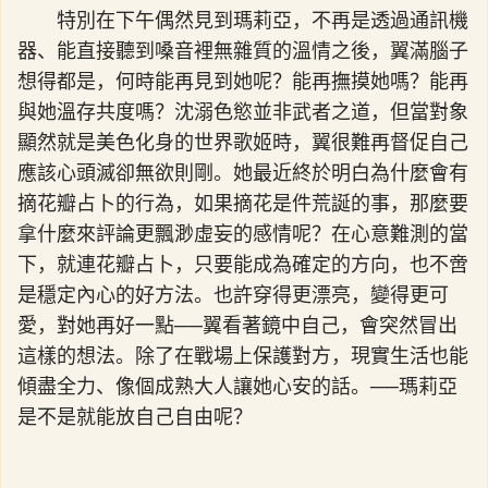
特別在下午偶然見到瑪莉亞，不再是透過通訊機
器、能直接聽到嗓音裡無雜質的溫情之後，翼滿腦子
想得都是，何時能再見到她呢？能再撫摸她嗎？能再
與她溫存共度嗎？沈溺色慾並非武者之道，但當對象
顯然就是美色化身的世界歌姬時，翼很難再督促自己
應該心頭滅卻無欲則剛。她最近終於明白為什麼會有
摘花瓣占卜的行為，如果摘花是件荒誕的事，那麼要
拿什麼來評論更飄渺虛妄的感情呢？在心意難測的當
下，就連花瓣占卜，只要能成為確定的方向，也不啻
是穩定內心的好方法。也許穿得更漂亮，變得更可
愛，對她再好一點──翼看著鏡中自己，會突然冒出
這樣的想法。除了在戰場上保護對方，現實生活也能
傾盡全力、像個成熟大人讓她心安的話。──瑪莉亞
是不是就能放自己自由呢？