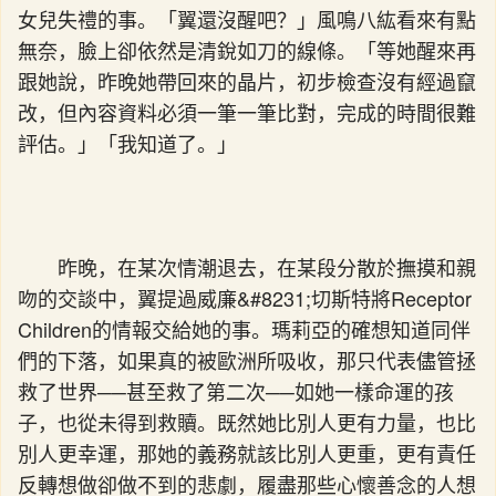
女兒失禮的事。「翼還沒醒吧？」風鳴八紘看來有點
無奈，臉上卻依然是清銳如刀的線條。「等她醒來再
跟她說，昨晚她帶回來的晶片，初步檢查沒有經過竄
改，但內容資料必須一筆一筆比對，完成的時間很難
評估。」「我知道了。」
昨晚，在某次情潮退去，在某段分散於撫摸和親
吻的交談中，翼提過威廉&#8231;切斯特將Receptor
Children的情報交給她的事。瑪莉亞的確想知道同伴
們的下落，如果真的被歐洲所吸收，那只代表儘管拯
救了世界──甚至救了第二次──如她一樣命運的孩
子，也從未得到救贖。既然她比別人更有力量，也比
別人更幸運，那她的義務就該比別人更重，更有責任
反轉想做卻做不到的悲劇，履盡那些心懷善念的人想