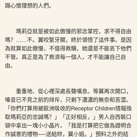
蹋心懷理想的人們。
瑪莉亞就是被如此傲慢的邪念掌控，求不得自由
嗎？……不。翼咬緊牙關，終於領悟了這件事。是因
為就算如此傲慢，不值得救贖，她還是不能丟下他們
不管。真正是為了救濟每一個人，才不能讓自己自
由。
重重地、從心裡深處長聲嘆息。等翼再次開口，
嗓音已不見之前的排斥，只剩下濃濃的無奈和苦澀。
「你們打算用被歐洲吸收的Receptor Children情報換
取瑪莉亞的忠誠嗎？」「正好相反，」男人自西裝口
袋中拿出一塊小小晶片。「我是打算把它做為證明合
作誠意的禮物──送給妳，翼小姐。」預料之外的結