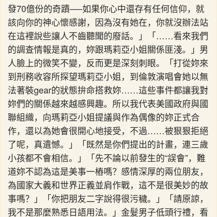
發70億份的奇蹟──如果你心中還存有任何信仰，就
該向你的神心懷感謝，因為沒有她在，你就沒辦法站
在這裡說些讓人不齒聽聞的廢話。」「……看來我們
的調查情報是真的，妳跟瑪莉亞小姐關係匪淺。」男
人臉上的微笑不變，反而更是深刻刺眼。「打從妳來
到刑務收容所探望瑪莉亞小姐，到倫敦演唱會她以無
法著裝gear的狀態拚命搭救妳……這些事件都讓我對
妳們的關係越來越感興趣。所以我代表美國政府與國
聯組織，向瑪莉亞小姐提議與作為偶像的妳正式合
作，還以為她會很開心地接受，不過……被狠狠拒絕
了呢，真遺憾。」「既然是你們提出的計畫，連三歲
小孩都不會相信。」「先不論以前發生的“誤會”，難
道妳不認為這是美事一樁嗎？感情深厚的兩位朋友，
為國家大義和世界正義並肩作戰，這不是很美妙的故
事嗎？」「你把朋友二字說得很污穢。」「請原諒，
我不是那麼熟悉日語用法。」金髮男子低頭行禮，看