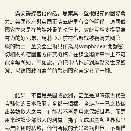
翼安靜聽著他的話，思索其中盤根錯節的國際角
力。美國政府與英國軍情五處早有合作關係，這兩個
國家向來是在陰謀計畫的執行上、彼此互相支援最為
有力的好兄弟，瑪莉亞之前在倫敦就被視為美國第一
線的戰士；至於亞涅爾貝作為與symphogear開發密
切相關的德國官方研究機構，在鍊金術師事件上不可
能全無所知，不如說，會把事情拖延到差點又世界毀
滅，以德國政府為首的歐洲國家肯定參了一腳。
結果，不管是美國或歐洲，甚至是風鳴家世代誓
言輔佐的日本政府，全都一個樣，全是為一己之私做
出英雄欺人之事，有能者不再是用來保護世界，而是
用來維護少部份人的利益。為了完成那些與世界和平
毫無關係的私慾，他們所做的全是蹂躪世界，不斷糟