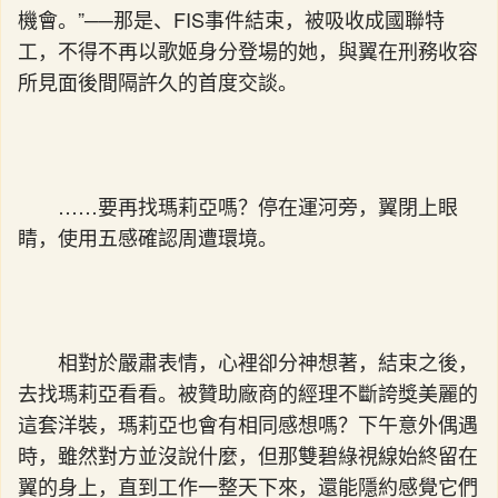
機會。”──那是、FIS事件結束，被吸收成國聯特
工，不得不再以歌姬身分登場的她，與翼在刑務收容
所見面後間隔許久的首度交談。
……要再找瑪莉亞嗎？停在運河旁，翼閉上眼
睛，使用五感確認周遭環境。
相對於嚴肅表情，心裡卻分神想著，結束之後，
去找瑪莉亞看看。被贊助廠商的經理不斷誇獎美麗的
這套洋裝，瑪莉亞也會有相同感想嗎？下午意外偶遇
時，雖然對方並沒說什麼，但那雙碧綠視線始終留在
翼的身上，直到工作一整天下來，還能隱約感覺它們