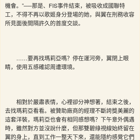
機會。”──那是、FIS事件結束，被吸收成國聯特
工，不得不再以歌姬身分登場的她，與翼在刑務收容
所見面後間隔許久的首度交談。
……要再找瑪莉亞嗎？停在運河旁，翼閉上眼
睛，使用五感確認周遭環境。
相對於嚴肅表情，心裡卻分神想著，結束之後，
去找瑪莉亞看看。被贊助廠商的經理不斷誇獎美麗的
這套洋裝，瑪莉亞也會有相同感想嗎？下午意外偶遇
時，雖然對方並沒說什麼，但那雙碧綠視線始終留在
翼的身上，直到工作一整天下來，還能隱約感覺它們