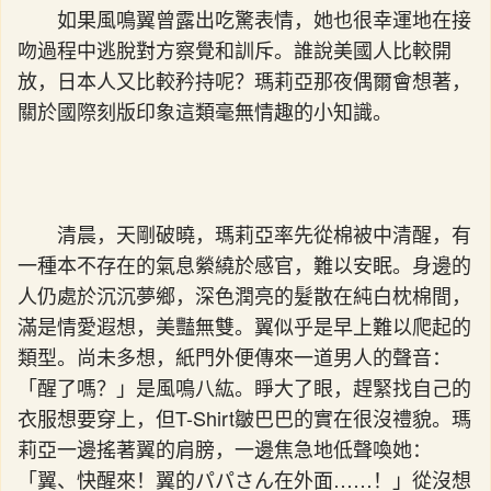
如果風鳴翼曾露出吃驚表情，她也很幸運地在接
吻過程中逃脫對方察覺和訓斥。誰說美國人比較開
放，日本人又比較矜持呢？瑪莉亞那夜偶爾會想著，
關於國際刻版印象這類毫無情趣的小知識。
清晨，天剛破曉，瑪莉亞率先從棉被中清醒，有
一種本不存在的氣息縈繞於感官，難以安眠。身邊的
人仍處於沉沉夢鄉，深色潤亮的髮散在純白枕棉間，
滿是情愛遐想，美豔無雙。翼似乎是早上難以爬起的
類型。尚未多想，紙門外便傳來一道男人的聲音：
「醒了嗎？」是風鳴八紘。睜大了眼，趕緊找自己的
衣服想要穿上，但T-Shirt皺巴巴的實在很沒禮貌。瑪
莉亞一邊搖著翼的肩膀，一邊焦急地低聲喚她：
「翼、快醒來！翼的パパさん在外面……！」從沒想