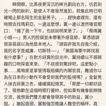
睜開眼，比黑夜更深沉的眸光劃向右方，彷若劍
光一閃的銳利，能使人不敢冒然進犯，就像此時已明
確喝止那名陌生的金髮男子。……趕快處理完，還有
時間去找瑪莉亞。一邊這麼想，翼一邊以澄然嗓音開
口：「纏了我一下午，也該說明來意了。」「風鳴翼
小姐──」男人的腔調並未帶著外語音節，單憑語調
很容易誤以為他是本地人。「請容許我先自我介紹，
我的名字是威廉．切斯特──」「美國海軍中將找我
有什麼事？」在對方訝異的目光中，翼持續以不感興
趣的口吻探查來意。「不該感到驚訝吧，這麼點小
事……風鳴家是掌管情報組織的內閣官員，難道你以
為在日本的小動作不會受到我們的監視嗎？」金髮男
人抹去訝異之色，緩緩揚起微笑。「那麼一切都好談
了。很抱歉在這個時間打擾妳，但如果有機會能稍微
交流，我想我們雙方都會發現其中的助益，翼小
姐。」皺起眉頭，翼勉強忽略讓人難受的稱呼。真