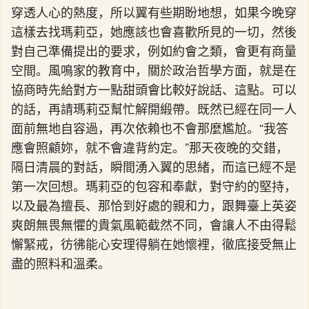
穿透人心的熱度，所以翼有些期盼地想，如果今晚穿
這樣去找瑪莉亞，她應該也會喜歡所見的一切，然後
對自己準備提出的要求，例如約會之類，會更有商量
空間。風鳴家的教育中，關於政治哲學方面，就是在
協商時先給對方一點甜頭會比較好說話、這點。可以
的話，再請瑪莉亞幫忙解開緞帶。既然已經在同一人
面前無地自容過，再次依賴也不會那麼尷尬。“我答
應會照顧妳，就不會違背約定。”那天夜晚的交錯，
隔日清晨的對話，瞬間湧入翼的思緒，而這已經不是
第一次回想。瑪莉亞的包容和奉獻，對守約的堅持，
以及最為擅長、那恰到好處的親和力，跟舞臺上英姿
爽朗無畏無懼的貴氣風範截然不同，會讓人不由得鬆
懈緊戒，彷彿能心安理得躺在她懷裡，徹底接受無止
盡的照料和溫柔。