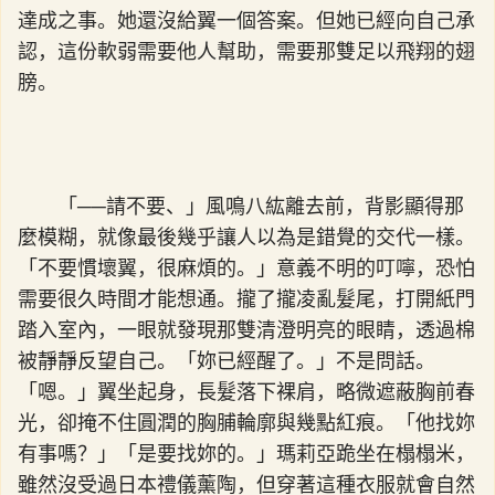
達成之事。她還沒給翼一個答案。但她已經向自己承
認，這份軟弱需要他人幫助，需要那雙足以飛翔的翅
膀。
「──請不要、」風鳴八紘離去前，背影顯得那
麼模糊，就像最後幾乎讓人以為是錯覺的交代一樣。
「不要慣壞翼，很麻煩的。」意義不明的叮嚀，恐怕
需要很久時間才能想通。攏了攏凌亂髮尾，打開紙門
踏入室內，一眼就發現那雙清澄明亮的眼睛，透過棉
被靜靜反望自己。「妳已經醒了。」不是問話。
「嗯。」翼坐起身，長髮落下裸肩，略微遮蔽胸前春
光，卻掩不住圓潤的胸脯輪廓與幾點紅痕。「他找妳
有事嗎？」「是要找妳的。」瑪莉亞跪坐在榻榻米，
雖然沒受過日本禮儀薰陶，但穿著這種衣服就會自然