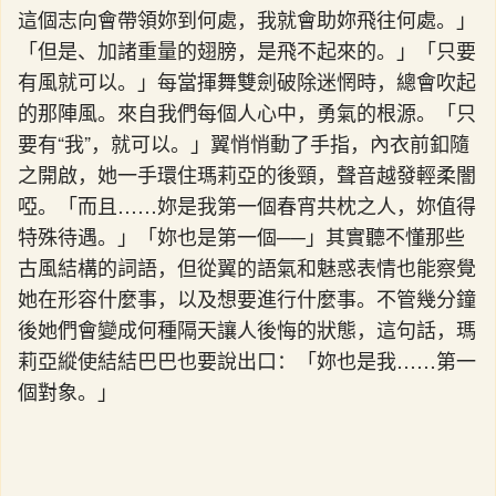
這個志向會帶領妳到何處，我就會助妳飛往何處。」
「但是、加諸重量的翅膀，是飛不起來的。」「只要
有風就可以。」每當揮舞雙劍破除迷惘時，總會吹起
的那陣風。來自我們每個人心中，勇氣的根源。「只
要有“我”，就可以。」翼悄悄動了手指，內衣前釦隨
之開啟，她一手環住瑪莉亞的後頸，聲音越發輕柔闇
啞。「而且……妳是我第一個春宵共枕之人，妳值得
特殊待遇。」「妳也是第一個──」其實聽不懂那些
古風結構的詞語，但從翼的語氣和魅惑表情也能察覺
她在形容什麼事，以及想要進行什麼事。不管幾分鐘
後她們會變成何種隔天讓人後悔的狀態，這句話，瑪
莉亞縱使結結巴巴也要說出口：「妳也是我……第一
個對象。」