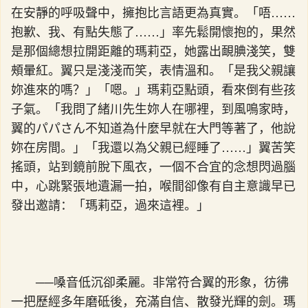
在安靜的呼吸聲中，擁抱比言語更為真實。「唔……
抱歉、我、有點失態了……」率先鬆開懷抱的，果然
是那個總想拉開距離的瑪莉亞，她露出靦腆淺笑，雙
頰暈紅。翼只是淺淺而笑，表情溫和。「是我父親讓
妳進來的嗎？」「嗯。」瑪莉亞點頭，看來倒有些孩
子氣。「我問了緒川先生妳人在哪裡，到風鳴家時，
翼的パパさん不知道為什麼早就在大門等著了，他說
妳在房間。」「我還以為父親已經睡了……」翼苦笑
搖頭，站到鏡前脫下風衣，一個不合宜的念想閃過腦
中，心跳緊張地遺漏一拍，喉間卻像有自主意識早已
發出邀請：「瑪莉亞，過來這裡。」
──嗓音低沉卻柔麗。非常符合翼的形象，彷彿
一把歷經多年磨砥後，充滿自信、散發光輝的劍。瑪