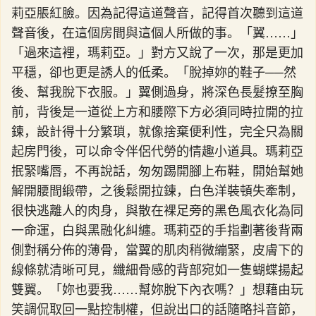
莉亞脹紅臉。因為記得這道聲音，記得首次聽到這道
聲音後，在這個房間與這個人所做的事。「翼……」
「過來這裡，瑪莉亞。」對方又說了一次，那是更加
平穩，卻也更是誘人的低柔。「脫掉妳的鞋子──然
後、幫我脫下衣服。」翼側過身，將深色長髮撩至胸
前，背後是一道從上方和腰際下方必須同時拉開的拉
鍊，設計得十分繁瑣，就像捨棄便利性，完全只為關
起房門後，可以命令伴侶代勞的情趣小道具。瑪莉亞
抿緊嘴唇，不再說話，匆匆踢開腳上布鞋，開始幫她
解開腰間緞帶，之後鬆開拉鍊，白色洋裝頓失牽制，
很快逃離人的肉身，與散在裸足旁的黑色風衣化為同
一命運，白與黑融化糾纏。瑪莉亞的手指劃著後背兩
側對稱分佈的薄骨，當翼的肌肉稍微繃緊，皮膚下的
線條就清晰可見，纖細骨感的背部宛如一隻蝴蝶揚起
雙翼。「妳也要我……幫妳脫下內衣嗎？」想藉由玩
笑調侃取回一點控制權，但說出口的話隨略抖音節，