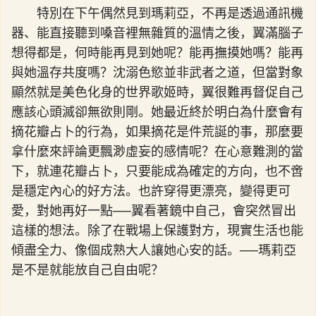
特別在下午偶然見到瑪莉亞，不再是透過通訊機
器、能直接聽到嗓音裡無雜質的溫情之後，翼滿腦子
想得都是，何時能再見到她呢？能再撫摸她嗎？能再
與她溫存共度嗎？沈溺色慾並非武者之道，但當對象
顯然就是美色化身的世界歌姬時，翼很難再督促自己
應該心頭滅卻無欲則剛。她最近終於明白為什麼會有
摘花瓣占卜的行為，如果摘花是件荒誕的事，那麼要
拿什麼來評論更飄渺虛妄的感情呢？在心意難測的當
下，就連花瓣占卜，只要能成為確定的方向，也不啻
是穩定內心的好方法。也許穿得更漂亮，變得更可
愛，對她再好一點──翼看著鏡中自己，會突然冒出
這樣的想法。除了在戰場上保護對方，現實生活也能
傾盡全力、像個成熟大人讓她心安的話。──瑪莉亞
是不是就能放自己自由呢？