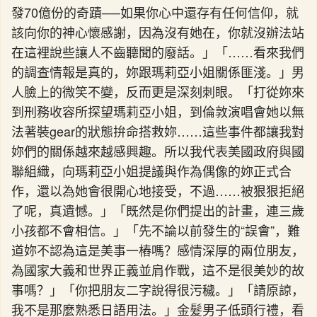
發70億份的奇蹟──如果你心中還存有任何信仰，就
該向你的神心懷感謝，因為沒有她在，你就沒辦法站
在這裡說些讓人不齒聽聞的廢話。」「……看來我們
的調查情報是真的，妳跟瑪莉亞小姐關係匪淺。」男
人臉上的微笑不變，反而更是深刻刺眼。「打從妳來
到刑務收容所探望瑪莉亞小姐，到倫敦演唱會她以無
法著裝gear的狀態拚命搭救妳……這些事件都讓我對
妳們的關係越來越感興趣。所以我代表美國政府與國
聯組織，向瑪莉亞小姐提議與作為偶像的妳正式合
作，還以為她會很開心地接受，不過……被狠狠拒絕
了呢，真遺憾。」「既然是你們提出的計畫，連三歲
小孩都不會相信。」「先不論以前發生的“誤會”，難
道妳不認為這是美事一樁嗎？感情深厚的兩位朋友，
為國家大義和世界正義並肩作戰，這不是很美妙的故
事嗎？」「你把朋友二字說得很污穢。」「請原諒，
我不是那麼熟悉日語用法。」金髮男子低頭行禮，看