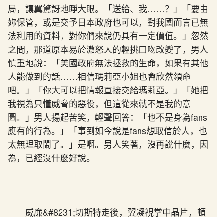
局，讓翼驚訝地睜大眼。「送給、我……？」「要由
妳保管，或是交予日本政府也可以，對我國而言已無
法利用的資料，對你們來說仍具有一定價值。」忽然
之間，那道原本易於激怒人的輕挑口吻改變了，男人
慎重地說：「美國政府無法拯救的生命，如果有其他
人能做到的話……相信瑪莉亞小姐也會欣然領命
吧。」「你大可以把情報直接交給瑪莉亞。」「她把
我視為只懂威脅的惡役，但這從來就不是我的意
圖。」男人揚起苦笑，輕聲回答：「也不是身為fans
應有的行為。」「事到如今說是fans想取信於人，也
太無理取鬧了。」是啊。男人笑著，沒再說什麼，因
為，已經沒什麼好說。
威廉&#8231;切斯特走後，翼凝視掌中晶片，頓