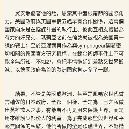
翼安靜聽著他的話，思索其中盤根錯節的國際角
力。美國政府與英國軍情五處早有合作關係，這兩個
國家向來是在陰謀計畫的執行上、彼此互相支援最為
有力的好兄弟，瑪莉亞之前在倫敦就被視為美國第一
線的戰士；至於亞涅爾貝作為與symphogear開發密
切相關的德國官方研究機構，在鍊金術師事件上不可
能全無所知，不如說，會把事情拖延到差點又世界毀
滅，以德國政府為首的歐洲國家肯定參了一腳。
結果，不管是美國或歐洲，甚至是風鳴家世代誓
言輔佐的日本政府，全都一個樣，全是為一己之私做
出英雄欺人之事，有能者不再是用來保護世界，而是
用來維護少部份人的利益。為了完成那些與世界和平
毫無關係的私慾，他們所做的全是蹂躪世界，不斷糟