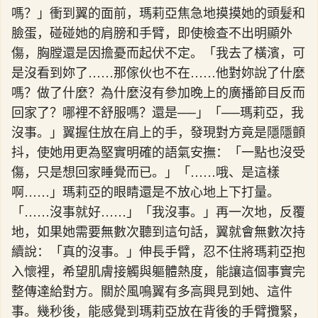
嗎？」衝到翼的面前，瑪莉亞焦急地摸摸她的頭髮和
臉蛋，碰碰她的肩膀和手臂，即使檢查不出明顯外
傷，胸膛還是因擔憂而起伏不定。「我去了橫濱，可
是沒看到妳了……那傢伙也不在……他對妳說了什麼
嗎？做了什麼？為什麼沒有參加晚上的廣播節目反而
回家了？哪裡不舒服嗎？還是──」「──瑪莉亞，我
沒事。」翼握住放在肩上的手，發現對方竟是隱隱顫
抖，使她用更為堅實明確的語氣安撫：「一點也沒受
傷，只是想回家睡覺而已。」「……哦、是這樣
啊……」瑪莉亞的眼睛還是不放心地上下打量。
「……沒事就好……」「我沒事。」再一次地，反覆
地，如果她需要無數次聽到這句話，翼就會無數次持
續說：「真的沒事。」伸長手臂，忍不住將瑪莉亞抱
入懷裡，希望肌膚接觸與軀體熱度，能讓這個事實完
整傳達給對方。關於風鳴翼有多高興見到她、這件
事。幾秒後，能感覺到瑪莉亞放在背後的手臂攬緊，