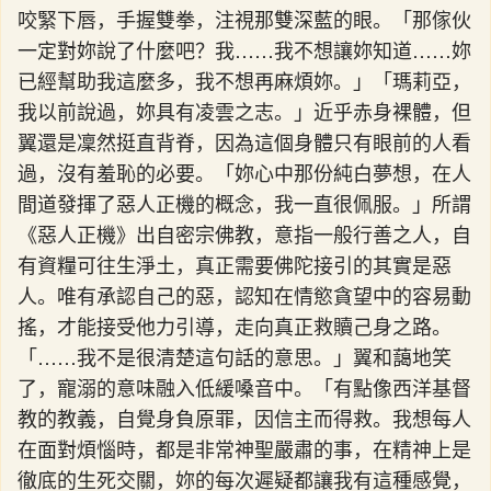
咬緊下唇，手握雙拳，注視那雙深藍的眼。「那傢伙
一定對妳說了什麼吧？我……我不想讓妳知道……妳
已經幫助我這麼多，我不想再麻煩妳。」「瑪莉亞，
我以前說過，妳具有凌雲之志。」近乎赤身裸體，但
翼還是凜然挺直背脊，因為這個身體只有眼前的人看
過，沒有羞恥的必要。「妳心中那份純白夢想，在人
間道發揮了惡人正機的概念，我一直很佩服。」所謂
《惡人正機》出自密宗佛教，意指一般行善之人，自
有資糧可往生淨土，真正需要佛陀接引的其實是惡
人。唯有承認自己的惡，認知在情慾貪望中的容易動
搖，才能接受他力引導，走向真正救贖己身之路。
「……我不是很清楚這句話的意思。」翼和藹地笑
了，寵溺的意味融入低緩嗓音中。「有點像西洋基督
教的教義，自覺身負原罪，因信主而得救。我想每人
在面對煩惱時，都是非常神聖嚴肅的事，在精神上是
徹底的生死交關，妳的每次遲疑都讓我有這種感覺，