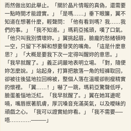
而然做出如此舉止。「關於晶片情報的真偽，還需要
一點時間才能證實。」「是嗎……」垂下眼簾，翼不
知道在想著什麼，輕聲問：「他有看到嗎？我……我
們的事。」「我不知道。」瑪莉亞搖頭，嘆了口氣。
「他只叫我別慣壞妳。」翼挑起眉，臉龐的愁緒頓時
一空，只留下不解和想要發笑的嘴角。「這是什麼意
思？」「大概是要我下次一定得叫醒妳的意思。」
「我早就醒了。」義正詞嚴地表明立場。「對，隨便
妳怎麼說。」站起身，打算把散落一角的短褲取回，
卻被往後猛地拉回棉被，整個人落在溫暖卻削瘦精實
的懷裡。「翼……！」嚇了一跳，瑪莉亞驚聲低呼，
臉蛋羞惱地泛紅。「我早就醒了。」翼在她耳邊呢
喃，嘴唇抿著肌膚，厚沉嗓音充滿英氣，以及曖昧的
頑戲之心。「我可以證實給妳看。」「我不需要──
唔…………────」