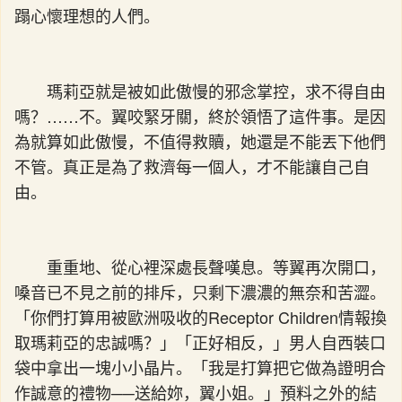
蹋心懷理想的人們。
瑪莉亞就是被如此傲慢的邪念掌控，求不得自由
嗎？……不。翼咬緊牙關，終於領悟了這件事。是因
為就算如此傲慢，不值得救贖，她還是不能丟下他們
不管。真正是為了救濟每一個人，才不能讓自己自
由。
重重地、從心裡深處長聲嘆息。等翼再次開口，
嗓音已不見之前的排斥，只剩下濃濃的無奈和苦澀。
「你們打算用被歐洲吸收的Receptor Children情報換
取瑪莉亞的忠誠嗎？」「正好相反，」男人自西裝口
袋中拿出一塊小小晶片。「我是打算把它做為證明合
作誠意的禮物──送給妳，翼小姐。」預料之外的結