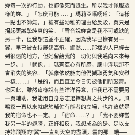
妳每一次的行動，也都像死而甦生。所以我才佩服這
樣的妳。」「怎麼可能……」瑪莉亞囁嚅道：「這樣
一點也不帥氣。」被有些幼稚的理由給反駁，翼只是
揚起更誠摯純真的笑。「雪音說妳會是我不可或缺的
另一半，但我想這並不正確，因為我早已擁有另一
翼，早已被支持展翅高飛。縱然……那樣的人已經去
到很遠的地方，但她留給我的一切仍與我邁向未來每
一步。」「就像，」瑪莉亞心有所感，腦中浮現那不
會消失的笑容。「就像依然能向他們擷取勇氣和安慰
一樣……」「是的，而且直至今日仍被他們所鼓舞。
也因此，雖然這樣說有些洋洋得意，但我已不需要另
一翼輔助，我能用自身意志選擇想與之共步的人。風
鳴家一直以來就處於輔佐有能者的立場，也許這就是
我的宿命也不一定。」「宿命……？」「我不要妳當
我另一半的翅膀，正好相反，我想成為的是、足以支
持妳飛翔的“翼”──直到天空的盡頭，雲的那一端──