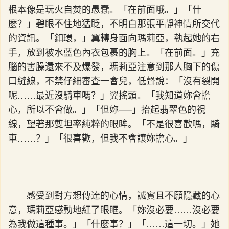
根本像是玩火自焚的愚蠢。「在前面哦。」「什
麼？」碧眼不住地猛眨，不明白那張平靜神情所交代
的資訊。「釦環，」翼轉身面向瑪莉亞，執起她的右
手，放到被水藍色內衣包裹的胸上。「在前面。」充
腦的害臊還來不及爆發，瑪莉亞注意到那人胸下的傷
口縫線，不禁仔細審查一會兒，低聲說：「沒有裂開
呢……最近沒騎車嗎？」翼搖頭。「我知道妳會擔
心，所以不會做。」「但妳──」抬起翡翠色的視
線，望著那雙坦率純粹的眼眸。「不是很喜歡嗎，騎
車……？」「很喜歡，但我不會讓妳擔心。」
感受到對方想傳達的心情，誠實且不願隱藏的心
意，瑪莉亞感動地紅了眼眶。「妳沒必要……沒必要
為我做這種事。」「什麼事？」「……這一切。」她