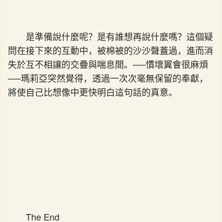
是準備說什麼呢？是有誰想再說什麼嗎？這個疑
問在接下來的互動中，被棉被的沙沙聲蓋過，進而消
失於互不相讓的交疊與喘息間。──慣壞翼會很麻煩
──瑪莉亞突然覺得，透過一次次毫無保留的奉獻，
將使自己比想像中更快明白這句話的真意。
The End