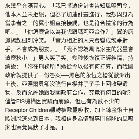
來幾乎充滿真心。「我已將這份計畫告知風鳴司令，
他本人並未拒絕，但為了加速計畫進行，我想與身為
當事者之一的翼小姐直接接觸，也是符合禮節的行為
吧。」「你怎麼會以為我想跟瑪莉亞合作？」翼的唇
邊揚起諷刺冷笑。「實力相近的人只會變成競爭對
手，不會成為朋友。」「我不認為風鳴家主的器量會
這麼狹小。」男人笑了笑，幾秒後恢復正經神情，持
續說：「妳在刑務所問她從今以後有何打算，而我國
政府就提供了一份答案──黑色的永恆之槍從歐洲出
土後，亞涅爾貝卻沒強行自櫻井了子手上回收聖遺
物，反而允許她跟我國政府合作，究竟有何目的呢？
儘管FIS機構因實驗而崩解，但已有為數不少的
Receptor Children輾轉被歐盟吸收，加上鍊金術士自
歐洲脫逃來到日本，我相信身為情報專門部隊的風鳴
家也察覺異狀了才是。」