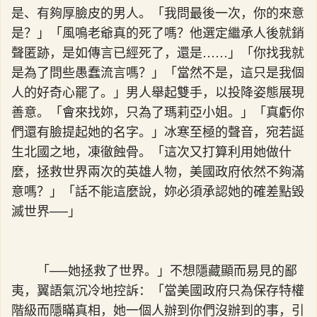
是、有夠厚臉皮的男人。「我問最後一次，你的來意
是？」「風鳴老爺真的死了嗎？他選定繼承人後就銷
聲匿跡，是如傳言已經死了，還是……」「你找我就
是為了問些愚蠢流言嗎？」「當然不是，這只是我個
人的好奇心罷了。」男人舉起雙手，以投降姿態展現
善意。「會來找妳，只為了瑪莉亞小姐。」「真虧你
們還有臉提起她的名字。」冰寒至極的聲音，宛若誕
生北國之地，凍徹蝕骨。「這次又打算利用她做什
麼，拯救世界兩次的英雄人物，美國政府依然不夠滿
意嗎？」「話不能這麼說，妳必須承認她的確差點毀
滅世界──」
「──她拯救了世界。」不想隱藏顯而易見的鄙
夷，翼語氣沉冷地控訴：「當美國政府只為保存特權
階級而隱瞞真相，她一個人辦到你們沒辦到的事，引