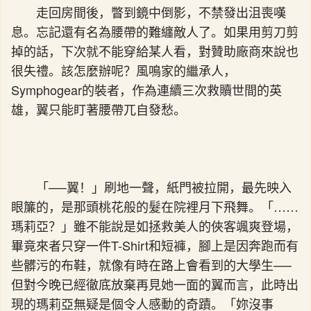
走回房間後，瞥到鏡中倒影，不禁發出沮喪嘆
息。忘記還有名為腰帶的難纏敵人了。如果用剪刀剪
掉的話，下次就不能穿給某人看，對贊助廠商來說也
很失禮。該怎麼辦呢？風鳴家的繼承人，
Symphogear的裝者，作為連續三次救贖世間的英
雄，翼只能盯著腰帶兀自發愁。
「──翼！」刷地一聲，紙門被拉開，最先映入
眼簾的，是那頭桃花般的髮在院裡月下飛舞。「……
瑪莉亞？」雖不能說是如拯救美人的俠客颯爽登場，
畢竟來者只穿一件T-Shirt和短褲，腳上是因奔跑而有
些髒污的布鞋，就像有時在路上會看到的大學生──
但對今晚已經徹底放棄再見她一面的翼而言，此時出
現的瑪莉亞無疑是個令人感動的奇蹟。「妳沒事