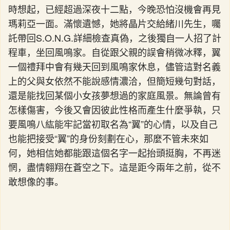
時想起，已經超過深夜十二點，今晚恐怕沒機會再見
瑪莉亞一面。滿懷遺憾，她將晶片交給緒川先生，囑
託帶回S.O.N.G.詳細檢查真偽，之後獨自一人招了計
程車，坐回風鳴家。自從跟父親的誤會稍微冰釋，翼
一個禮拜中會有幾天回到風鳴家休息，儘管這對名義
上的父與女依然不能說感情濃洽，但簡短幾句對話，
還是能找回某個小女孩夢想過的家庭風景。無論曾有
怎樣傷害，今後又會因彼此性格而產生什麼爭執，只
要風鳴八紘能牢記當初取名為“翼”的心情，以及自己
也能把接受“翼”的身份刻劃在心，那麼不管未來如
何，她相信她都能跟這個名字一起抬頭挺胸，不再迷
惘，盡情翱翔在蒼空之下。這是距今兩年之前，從不
敢想像的事。