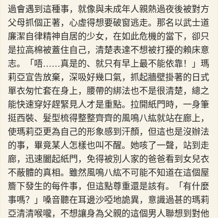
過會遇到這種事，就像與未成年人親熱過夜後被對方
父母抓個正著，心虛得想要破窗逃走。那名以武士道
廉潔自律精神自居的少女，在如此危機的當下，卻只
是拉高棉被蓋住自己，清楚表達不想被打擾的賴床意
志。「唔……真是的、就只有早上最不能依靠！」瑪
莉亞宣告放棄，深吸好幾口氣，抓起牆壁掛著的日式
單衣匆忙套在身上，腰帶的綁法也不是很清楚，總之
能快速穿好趕緊見人才是重點。拉開紙門時，一身筆
挺西裝、髮型梳得整整齊齊的風鳴八紘就站在廊上，
使瑪莉亞更為自己的形象感到汗顏，但這也是沒辦法
的事，畢竟某人怎樣也叫不醒。她咳了一聲，站到走
廊，迅速闔起紙門，免得被別人家的爸爸看到女兒衣
不蔽體的真相。雖然風鳴八紘不可能不知道在這個屋
簷下發生的每件事，但這點尊重還是該有。「有什麼
事嗎？」嗓音聽在耳邊沙啞地詭異，意識過甚的瑪莉
亞清清喉嚨，不想讓身為父親的這個男人聯想到對他