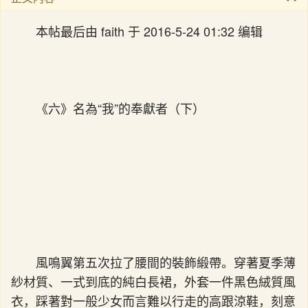
本帖最后由 faith 于 2016-5-24 01:32 编辑
《六》名為“我”的奉獻者（下）
風鳴翼第五次拉了腰間的裝飾緞帶。穿著夏季薄
紗材質、一式到底的純白長裙，外套一件黑色絨質風
衣，踩著對一般少女而言難以行走的高跟涼鞋，刻意