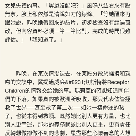
女兒失禮的事。「翼還沒醒吧？」風鳴八紘看來有點
無奈，臉上卻依然是清銳如刀的線條。「等她醒來再
跟她說，昨晚她帶回來的晶片，初步檢查沒有經過竄
改，但內容資料必須一筆一筆比對，完成的時間很難
評估。」「我知道了。」
昨晚，在某次情潮退去，在某段分散於撫摸和親
吻的交談中，翼提過威廉&#8231;切斯特將Receptor
Children的情報交給她的事。瑪莉亞的確想知道同伴
們的下落，如果真的被歐洲所吸收，那只代表儘管拯
救了世界──甚至救了第二次──如她一樣命運的孩
子，也從未得到救贖。既然她比別人更有力量，也比
別人更幸運，那她的義務就該比別人更重，更有責任
反轉想做卻做不到的悲劇，履盡那些心懷善念的人想