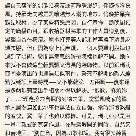
讓自己落單的偶像沿橫濱運河靜靜漫步，伴隨微冷夜
風，持續走向越是黑暗越無人潮的地方。傍晚拍攝完
雜誌取材，為了某些特殊原因，自行宣佈中斷晚間預
定的廣播節目，跟收拾器材完畢的工作人員道別後，
翼獨自留在橫濱。原本打算等人都走掉再換下這身麻
煩衣服，但正因為穿上很麻煩，一個人要順利脫掉也
遇到了阻礙，腰間無意義的緞帶怎樣也解不開。她向
來就不喜歡這些輕飄飄又過長的裝飾物，以前跟瑪莉
亞同臺演出時也遇過類似事件，誓死不解開的敵人差
點就延誤上臺時間──又不能乾脆一刀兩斷──後來還
是多虧瑪莉亞出手相助才得以解決。“抱歉，麻煩妳
了……”理應挖穴自掘的劣德之舉，堂堂風鳴家的繼
承人居然連如此小事也無法自立自強，當時那煎熬般
的羞愧，翼一輩子也難以釋懷。可是，瑪莉亞只是用
一貫母親式的寬容作風，在輕鬆解開的同時，自然又
和善地回：“別在意，因為切歌和調，我有很多練習