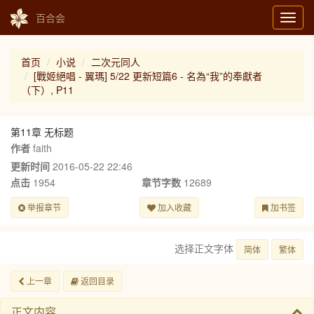
百合会
Toggl
navig
首页
小说
二次元同人
[戰姬絕唱 - 翼瑪] 5/22 更新短篇6 - 名為“我”的奉獻者
（下）, P11
第11章 无标题
作者
faith
更新时间
2016-05-22 22:46
点击
1954
章节字数
12689
举报章节
加入收藏
加书签
选择正文字体
简体
繁体
上一章
返回目录
正文内容