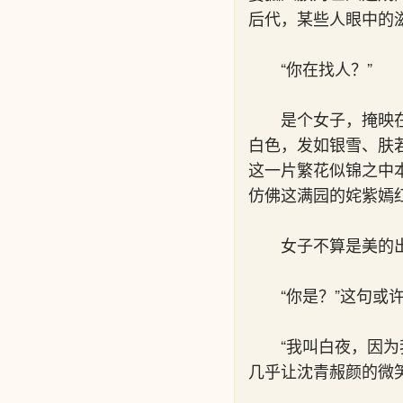
后代，某些人眼中的
“你在找人？”
是个女子，掩映
白色，发如银雪、肤
这一片繁花似锦之中
仿佛这满园的姹紫嫣
女子不算是美的
“你是？”这句
“我叫白夜，因
几乎让沈青赧颜的微