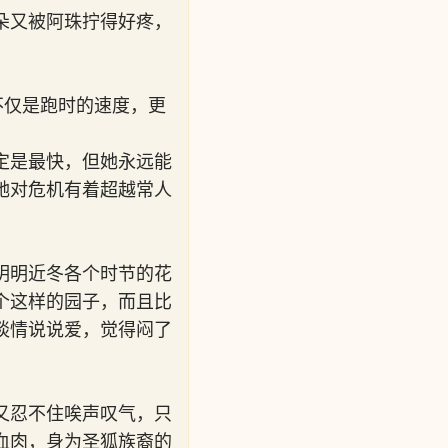
朵又被阿珠拧得好疼，
不仅是跑时的速度，更
定是最快，但她永远能
她对危机有着超越常人
明明近冬各个时节的花
个这样的园子，而且比
谈情说说爱，觉得闷了
又忍不住唉声叹气，只
血肉，身为圣狐族裔的