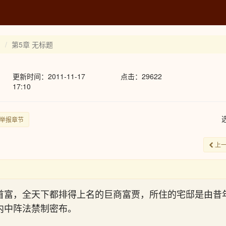
爱
第5章 无标题
更新时间：2011-11-17
点击：29622
17:10
举报章节
上
首富，全天下都排得上名的巨商富贾，所住的宅邸是由昔
内中阵法禁制密布。