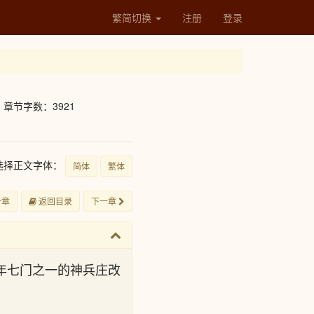
繁简切换
注册
登录
章节字数：3921
选择正文字体：
简体
繁体
一章
返回目录
下一章
年七门之一的神兵庄改