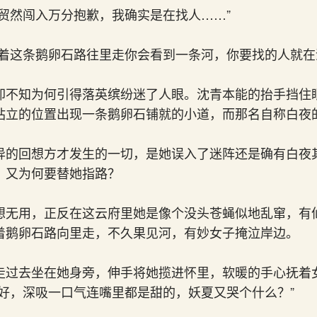
“贸然闯入万分抱歉，我确实是在找人……”
沿着这条鹅卵石路往里走你会看到一条河，你要找的人就在
却不知为何引得落英缤纷迷了人眼。沈青本能的抬手挡住
站立的位置出现一条鹅卵石铺就的小道，而那名自称白夜
异的回想方才发生的一切，是她误入了迷阵还是确有白夜
，又为何要替她指路？
想无用，正反在这云府里她是像个没头苍蝇似地乱窜，有
着鹅卵石路向里走，不久果见河，有妙女子掩泣岸边。
走过去坐在她身旁，伸手将她揽进怀里，软暖的手心抚着
么好，深吸一口气连嘴里都是甜的，妖夏又哭个什么？”