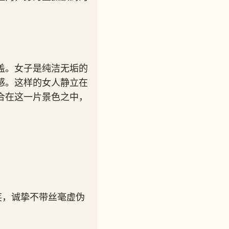
盖。女子是纯洁无垢的
感。这样的女人静立在
合在这一片景色之中，
笑，诚挚不带丝毫虚伪