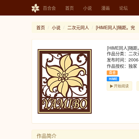
百合会
首页
小说
漫画
论坛
首页
小说
二次元同人
[HiME同人]隔距。完
[HiME同人]隔
作品分类：二次
发布时间：2006-
作品授权：独家
百合
HiME
开始阅读
作品简介