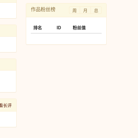
作品粉丝榜
周
月
总
排名
ID
粉丝值
看长评