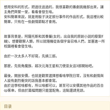
想用安科的形式，把過往追過的，我很喜歡的番劇挑幾部出來，讓
主角們齊聚一堂，看看會發生啥。
安科簡單來說，就是用骰子決定部分事件的作品形式，我這裡比較
簡單，只有在一些劇情節點才會用。
故事背景是，阿薩托斯和其眷屬(女的，出自我的原創小說的廢案if
線)，想要觀察人類，所以就隨機從各個宇宙召喚人們，並塞進一所
校園裡看會發生啥。
由於一次太多人不好寫，先搞三部。
那麼，先街角魔族、超次元海王星和刀使巫女這3部開始吧。
最後，開放安價，也就是觀眾選擇想看啥學院日常，沒有和劇情與
人設有劇烈衝突的話我基本都會寫。
由於這學校啥都有，所以啥都可以，甚至可以安價其他作品的百合
cp客串，但由於篇幅問題只能當配角，這點還請見諒。
目录