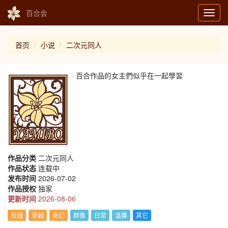
百合会
Toggl
navig
首页
小说
二次元同人
百合作品的女主們似乎在一起學習
作品分类
二次元同人
作品状态
连载中
发布时间
2026-07-02
作品授权
独家
更新时间
2026-08-06
校园
穿越
奇幻
群像
日常
溫馨
其它