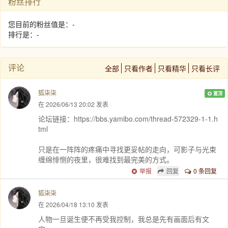
粉丝排行
您目前的粉丝值是：-
排行是：-
评论
全部
只看作者
只看精华
只看长评
狐柒柒
置顶
在 2026/06/13 20:02 发表
论坛链接：https://bbs.yamibo.com/thread-572329-1-1.h
tml
只是在一阵阵的疼痛中寻找更妥帖的走向，可影子与光束
缠绵悱恻的夜里，很难找到最完美的方式。
举报
回复
0 条回复
狐柒柒
在 2026/04/18 13:10 发表
人物一旦诞生便不再受我控制，我总是先有画面后有文