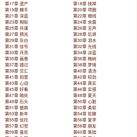
第17章 遗产
第18章 抉择
第19章 棘手
第20章 项圈
第21章 深蓝
第22章 细线
第23章 相贴
第24章 余震
第25章 共谋
第26章 无声
第27章 预兆
第28章 后退
第29章 灰白
第30章 泪水
第31章 信号
第32章 光线
第33章 月亮
第34章 淡蓝
第35章 画卷
第36章 梅树
第37章 错过
第38章 梦境
第39章 交汇
第40章 清汤
第41章 刻意
第42章 较劲
第43章 心动
第44章 真实
第45章 好看
第46章 实感
第47章 暗处
第48章 夏天
第49章 石头
第50章 心脏
第51章 披肩
第52章 柔软
第53章 新年
第54章 佐滕
第55章 信托
第56章 复学
第57章 幻觉
第58章 朋友
第59章 喜欢
第60章 笨拙