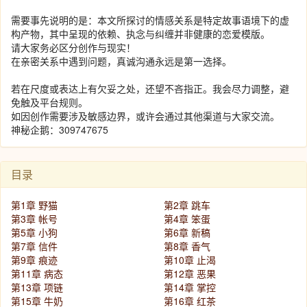
需要事先说明的是：本文所探讨的情感关系是特定故事语境下的虚
构产物，其中呈现的依赖、执念与纠缠并非健康的恋爱模版。
请大家务必区分创作与现实！
在亲密关系中遇到问题，真诚沟通永远是第一选择。
若在尺度或表达上有欠妥之处，还望不吝指正。我会尽力调整，避
免触及平台规则。
如因创作需要涉及敏感边界，或许会通过其他渠道与大家交流。
神秘企鹅：309747675
目录
第1章 野猫
第2章 跳车
第3章 帐号
第4章 笨蛋
第5章 小狗
第6章 新稿
第7章 信件
第8章 香气
第9章 痕迹
第10章 止渴
第11章 病态
第12章 恶果
第13章 项链
第14章 掌控
第15章 牛奶
第16章 红茶