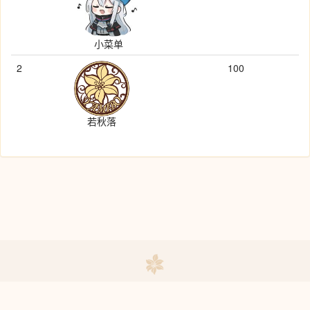
小菜单
2
100
若秋落
联系我们
|
免责声明
|
常见问题
百合会版权所有© 1997-2026