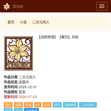
百合会
Toggl
navig
首页
小说
二次元同人
【战姬绝唱】【翼玛】风起
作品分类
二次元同人
作品状态
连载中
发布时间
2025-12-31
作品授权
首发
更新时间
2026-07-03
现代
短篇
红组
HE
正剧
翼玛
战姬绝唱
二次元同人
玛翼
百合
战姬绝唱