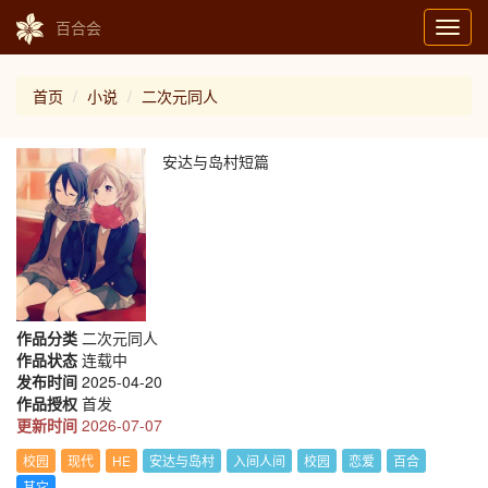
百合会
Toggl
navig
首页
小说
二次元同人
安达与岛村短篇
作品分类
二次元同人
作品状态
连载中
发布时间
2025-04-20
作品授权
首发
更新时间
2026-07-07
校园
现代
HE
安达与岛村
入间人间
校园
恋爱
百合
其它