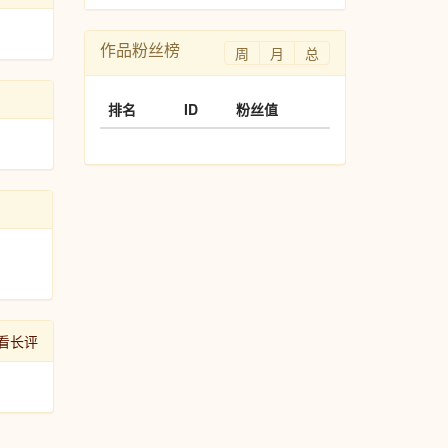
作品粉丝榜
周
月
总
排名
ID
粉丝值
看长评