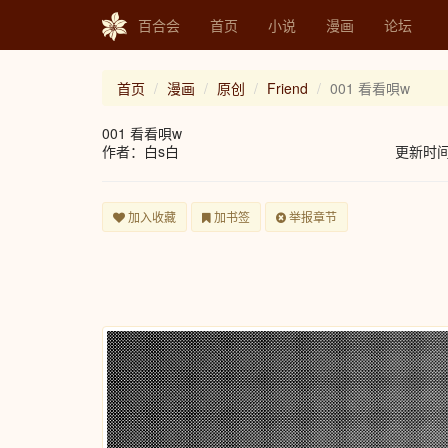
百合会
首页
小说
漫画
论坛
首页
漫画
原创
Friend
001 看看唄w
001 看看唄w
作者：白s白
更新时间：2
加入收藏
加书签
举报章节